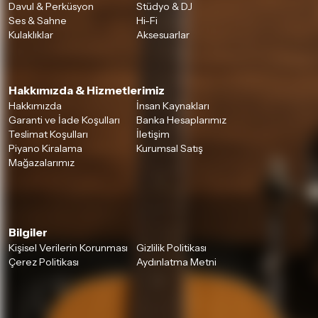
Davul & Perküsyon
Stüdyo & DJ
Detaylar için
tıklayınız
Ses & Sahne
Hi-Fi
Kulaklıklar
Aksesuarlar
Hakkımızda & Hizmetlerimiz
Hakkımızda
İnsan Kaynakları
Garanti ve İade Koşulları
Banka Hesaplarımız
Teslimat Koşulları
İletişim
Piyano Kiralama
Kurumsal Satış
Mağazalarımız
Bilgiler
Kişisel Verilerin Korunması
Gizlilik Politikası
Çerez Politikası
Aydınlatma Metni