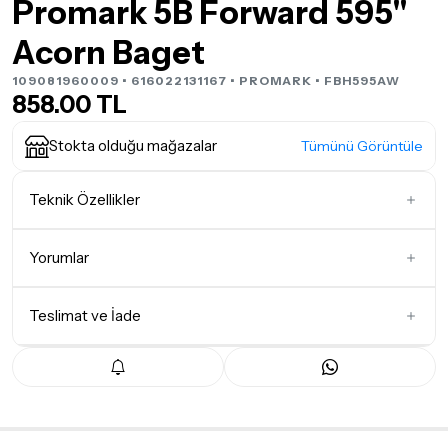
Promark 5B Forward 595"
Acorn Baget
109081960009 • 616022131167 •
PROMARK
• FBH595AW
858.00 TL
Stokta olduğu mağazalar
Tümünü Görüntüle
Teknik Özellikler
Kalınlık & Ağırlık
5B
Yorumlar
Baget Uç Tipi
Ağaç
Teslimat ve İade
İlk Yorumu Siz Yazın
Teslimat Koşulları
Tüm siparişleriniz
1-3 iş günü
içerisinde kargoya teslim edilir.
Yoğunluk nedeniyle yaşanabilecek gecikmelerde, kargo süreci
maksimum
5 iş günü
gibi bir süreyi aşmayacaktır. Bayram ve