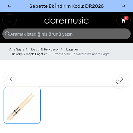
←
Sepette Ek İndirim Kodu: DR2026
→
Tümünü Gör
Tümünü gör
0
Ana Sayfa
Davul & Perküsyon
Bagetler
Hickory & Maple Bagetler
Promark 5B Forward 595" Acorn Baget