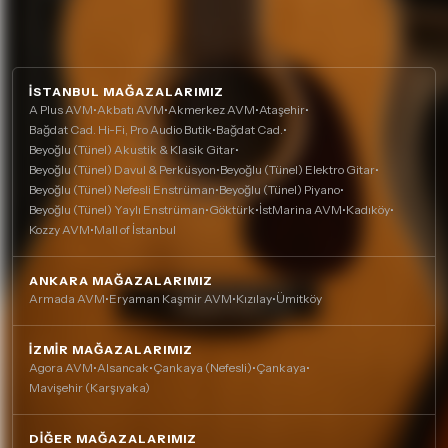
İSTANBUL MAĞAZALARIMIZ
A Plus AVM
•
Akbatı AVM
•
Akmerkez AVM
•
Ataşehir
•
Bağdat Cad. Hi-Fi, Pro Audio Butik
•
Bağdat Cad.
•
Beyoğlu (Tünel) Akustik & Klasik Gitar
•
Beyoğlu (Tünel) Davul & Perküsyon
•
Beyoğlu (Tünel) Elektro Gitar
•
Beyoğlu (Tünel) Nefesli Enstrüman
•
Beyoğlu (Tünel) Piyano
•
Beyoğlu (Tünel) Yaylı Enstrüman
•
Göktürk
•
İstMarina AVM
•
Kadıköy
•
Kozzy AVM
•
Mall of İstanbul
ANKARA MAĞAZALARIMIZ
Armada AVM
•
Eryaman Kaşmir AVM
•
Kızılay
•
Ümitköy
İZMIR MAĞAZALARIMIZ
Agora AVM
•
Alsancak
•
Çankaya (Nefesli)
•
Çankaya
•
Mavişehir (Karşıyaka)
DIĞER MAĞAZALARIMIZ