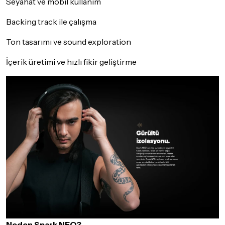
Seyahat ve mobil kullanım
Backing track ile çalışma
Ton tasarımı ve sound exploration
İçerik üretimi ve hızlı fikir geliştirme
Neden Spark NEO?