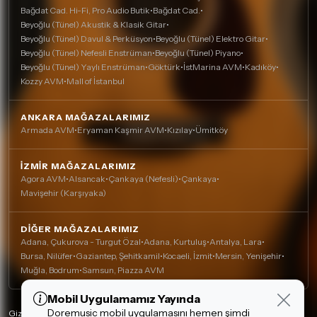
Bağdat Cad. Hi-Fi, Pro Audio Butik
•
Bağdat Cad.
•
Beyoğlu (Tünel) Akustik & Klasik Gitar
•
Beyoğlu (Tünel) Davul & Perküsyon
•
Beyoğlu (Tünel) Elektro Gitar
•
Beyoğlu (Tünel) Nefesli Enstrüman
•
Beyoğlu (Tünel) Piyano
•
Beyoğlu (Tünel) Yaylı Enstrüman
•
Göktürk
•
İstMarina AVM
•
Kadıköy
•
Kozzy AVM
•
Mall of İstanbul
ANKARA MAĞAZALARIMIZ
Armada AVM
•
Eryaman Kaşmir AVM
•
Kızılay
•
Ümitköy
İZMIR MAĞAZALARIMIZ
Agora AVM
•
Alsancak
•
Çankaya (Nefesli)
•
Çankaya
•
Mavişehir (Karşıyaka)
DIĞER MAĞAZALARIMIZ
Adana, Çukurova - Turgut Özal
•
Adana, Kurtuluş
•
Antalya, Lara
•
Bursa, Nilüfer
•
Gaziantep, Şehitkamil
•
Kocaeli, İzmit
•
Mersin, Yenişehir
•
Muğla, Bodrum
•
Samsun, Piazza AVM
Mobil Uygulamamız Yayında
Çerez Kullanımı
Doremusic mobil uygulamasını hemen şimdi
Alışveriş deneyiminizi iyileştirmek için yasal
Gizlilik Politikası