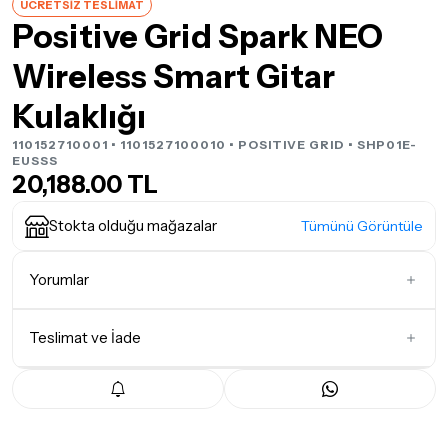
ÜCRETSİZ TESLİMAT
Positive Grid Spark NEO
Wireless Smart Gitar
Kulaklığı
110152710001 • 1101527100010 •
POSITIVE GRID
• SHP01E-
EUSSS
20,188.00 TL
Stokta olduğu mağazalar
Tümünü Görüntüle
Yorumlar
Teslimat ve İade
İlk Yorumu Siz Yazın
Teslimat Koşulları
Tüm siparişleriniz
1-3 iş günü
içerisinde kargoya teslim edilir.
Yoğunluk nedeniyle yaşanabilecek gecikmelerde, kargo süreci