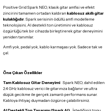
iade/değişim şartlarını kontrol ettiğinizden emin olun.
Positive Grid Spark NEO, klasik gitar amfisi ve efekt
Detaylar için
tıklayınız
zincirini tamamen ortadan kaldıran
kablosuz akıllı gitar
kulaklığıdır
. Spark serisinin ödüllü amfi modelleme
teknolojisini, AI destekli ton üretimini ve kablosuz
özgürlüğü tek bir cihazda birleştirerek gitar deneyimini
yeniden tanımlar.
Amfi yok, pedal yok, kablo karmaşası yok. Sadece tak ve
çal.
Öne Çıkan Özellikler
Tam Kablosuz Gitar Deneyimi
Spark NEO, dahil edilen
2.4 GHz kablosuz verici ile gitarınıza bağlanır ve ultra
düşük gecikme ile gerçek zamanlı performans sunar.
Kabloya ihtiyaç duymadan özgürce çalabilirsiniz.
AI Destekli Ton Tasarımı (Spark AI)
İstediğiniz tonu