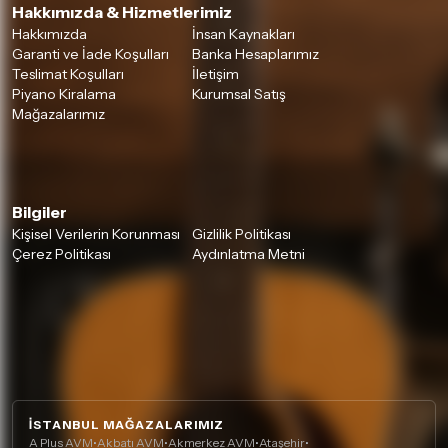
Hakkımızda & Hizmetlerimiz
Hakkımızda
İnsan Kaynakları
Garanti ve İade Koşulları
Banka Hesaplarımız
Teslimat Koşulları
İletişim
Piyano Kiralama
Kurumsal Satış
Mağazalarımız
Bilgiler
Kişisel Verilerin Korunması
Gizlilik Politikası
Çerez Politikası
Aydınlatma Metni
İSTANBUL MAĞAZALARIMIZ
A Plus AVM
•
Akbatı AVM
•
Akmerkez AVM
•
Ataşehir
•