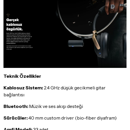
Teknik Özellikler
Kablosuz Sistem:
2.4 GHz düşük gecikmeli gitar
bağlantısı
Bluetooth:
Müzik ve ses akışı desteği
Sürücüler:
40 mm custom driver (bio-fiber diyafram)
Amfi Modeli:
33 adet