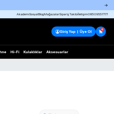
→
Akademi
Sosyal
Blog
Mağazalar
Sipariş Takibi
İletişim
08509557777
0
Giriş Yap | Üye Ol
hne
Hi-Fi
Kulaklıklar
Aksesuarlar
Rhym Outlet