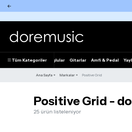
←
Tümünü Gör
Tüm Kategoriler
Piyanolar
Tuşlular
Gitarlar
Amfi & Pedal
Yayl
Ana Sayfa
Markalar
Positive Grid
Positive Grid - d
25 ürün listeleniyor