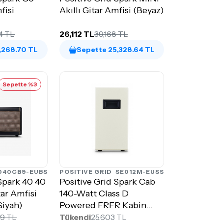
fisi
Akıllı Gitar Amfisi (Beyaz)
4 TL
26,112 TL
39,168 TL
,268.70 TL
Sepette 25,328.64 TL
Sepette %3
040CB9-EUBS
POSITIVE GRID
SE012M-EUSS
 Spark 40 40
Positive Grid Spark Cab
tar Amfisi
140-Watt Class D
Siyah)
Powered FRFR Kabin
(Pearl)
89 TL
Tükendi
25,603 TL