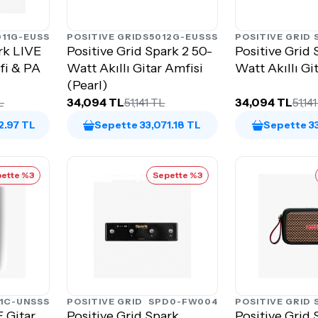
011G-EUSS
POSITIVE GRID
S5012G-EUSSS
POSITIVE GRID
rk LIVE
Positive Grid Spark 2 50-
Positive Grid 
fi & PA
Watt Akıllı Gitar Amfisi
Watt Akıllı Gi
(Pearl)
L
34,094 TL
51,141 TL
34,094 TL
51,14
2.97 TL
Sepette 33,071.18 TL
Sepette 33
ette %3
Sepette %3
21C-UNSSS
POSITIVE GRID
SPD0-FW004
POSITIVE GRID
F Gitar
Positive Grid Spark
Positive Grid