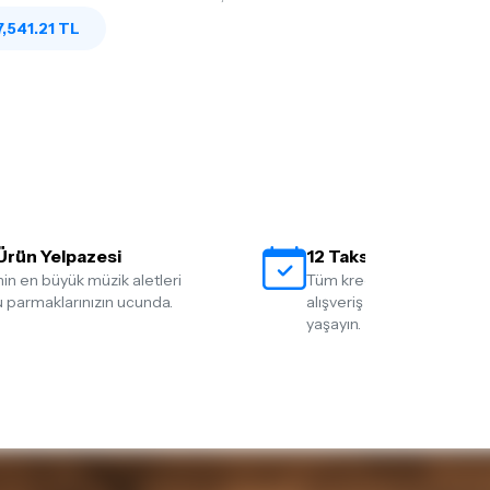
,541.21 TL
Ürün Yelpazesi
12 Taksit İmkanı
nin en büyük müzik aletleri
Tüm kredi kartlarına 12 tak
 parmaklarınızın ucunda.
alışveriş yapmanın rahatlığ
yaşayın.