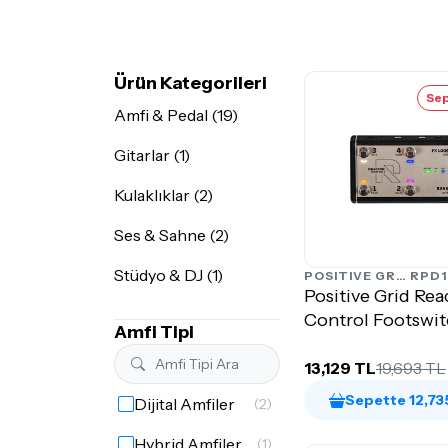
Ürün Kategorileri
Sep
Amfi & Pedal (19)
Gitarlar (1)
Kulaklıklar (2)
Ses & Sahne (2)
Stüdyo & DJ (1)
POSITIVE GRID
RPD1
Positive Grid Rea
Control Footswi
Amfi Tipi
13,129 TL
19,693 TL
Sepette 12,73
Dijital Amfiler
(2)
Hybrid Amfiler
(1)