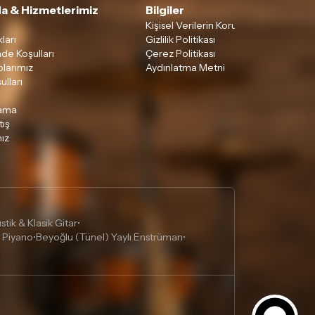
a & Hizmetlerimiz
Bilgiler
Kişisel Verilerin Korunması
ları
Gizlilik Politikası
ade Koşulları
Çerez Politikası
larımız
Aydınlatma Metni
ulları
lama
tış
ız
tik & Klasik Gitar
•
 Piyano
Beyoğlu (Tünel) Yaylı Enstrüman
•
•