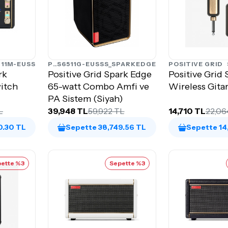
11M-EUSS
POSITIVE GRID
S6511G-EUSSS_SPARKEDGE
POSITIVE GRID
rk
Positive Grid Spark Edge
Positive Grid
itch
65-watt Combo Amfi ve
Wireless Gita
PA Sistem (Siyah)
L
39,948 TL
59,922 TL
14,710 TL
22,06
0.30 TL
Sepette 38,749.56 TL
Sepette 14
ette %3
Sepette %3