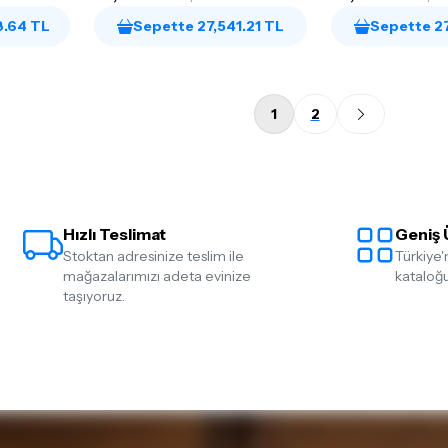
8.64 TL
Sepette 27,541.21 TL
Sepette 27
1
2
Hızlı Teslimat
Geniş 
Stoktan adresinize teslim ile
Türkiye'
mağazalarımızı adeta evinize
kataloğu
taşıyoruz.