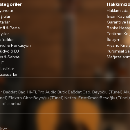
ategoriler
Hakkımızd
yanolar
Hakkımızda
şlular
İnsan Kaynak
tarlar
Garanti ve İ
mfi & Pedal
Banka Hesap
ylılar
Teslimat Koş
fesliler
İletişim
avul & Perküsyon
Piyano Kira
tüdyo & DJ
Kurumsal Sa
es & Sahne
Mağazalarım
-Fi
laklıklar
sesuarlar
ir
Bağdat Cad. Hi-Fi, Pro Audio Butik
Bağdat Cad.
Beyoğlu (Tünel) Akus
•
•
•
nel) Elektro Gitar
Beyoğlu (Tünel) Nefesli Enstrüman
Beyoğlu (Tünel)
•
•
l of İstanbul
tköy