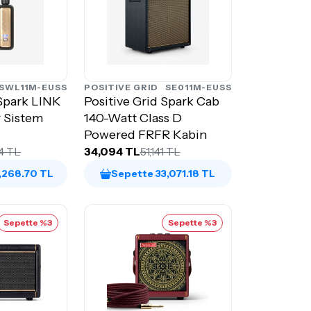
SWL11M-EUSS
POSITIVE GRID
SE011M-EUSS
 Spark LINK
Positive Grid Spark Cab
r Sistem
140-Watt Class D
Powered FRFR Kabin
4 TL
34,094 TL
51,141 TL
,268.70 TL
Sepette 33,071.18 TL
Sepette %3
Sepette %3