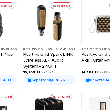
ette %3
Sepette %3
11E-EUSSS
POSITIVE GRID
SWL21M-EUSSS
POSITIVE GRID
S
ark Neo
Positive Grid Spark LINK
Positive Grid
Wireless XLR Audio
Akıllı Gitar A
System - 2.4GHz
15,058 TL
22,587 TL
14,710 TL
22,06
4.86 TL
Sepette 14,606.26 TL
Sepette 14
ette %3
Sepette %3