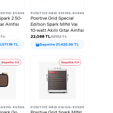
S5011G-EUSSS
POSITIVE GRID
S1013G-EUSSS
Spark 2 50-
Positive Grid Special
tar Amfisi
Edition Spark MINI Vai
10-watt Akıllı Gitar Amfisi
1 TL
22,088 TL
33,132 TL
,071.18 TL
Sepette 21,425.36 TL
Sepette %3
Sepette %3
S0511G-EUSSS
POSITIVE GRID
S1012G-EUSSS
 Spark Go
Positive Grid Spark MINI