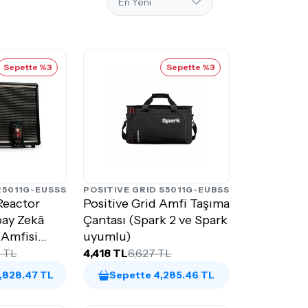
Sepette %3
Sepette %3
R5011G-EUSSS
POSITIVE GRID
S5011G-EUBSS
Reactor
Positive Grid Amfi Taşıma
pay Zekâ
Çantası (Spark 2 ve Spark
 Amfisi
uyumlu)
6 TL
4,418 TL
6,627 TL
,828.47 TL
Sepette 4,285.46 TL