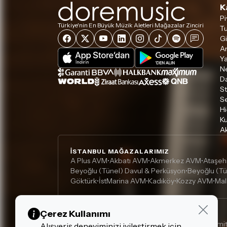
K
Pi
Türkiye'nin En Büyük Müzik Aletleri Mağazalar Zinciri
Tu
Gi
A
Ya
Ne
D
S
S
Hi
Ku
Ak
İSTANBUL MAĞAZALARIMIZ
A Plus AVM
Akbatı AVM
Akmerkez AVM
Ataşeh
•
•
•
Beyoğlu (Tünel) Davul & Perküsyon
Beyoğlu (Tü
•
Göktürk
İstMarina AVM
Kadıköy
Kozzy AVM
Mal
•
•
•
•
Çerez Kullanımı
ANKARA MAĞAZALARIMIZ
Armada AVM
Eryaman Kaşmir AVM
Kızılay
Ümi
•
•
•
Alışveriş deneyiminizi iyileştirmek için