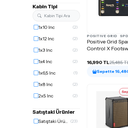
Kabin Tipi
1x10 Inc
(2)
POSITIVE GRID
SPD
1x12 Inc
(2)
Positive Grid Spa
Control X Footsw
1x3 Inc
(2)
1x4 Inc
(2)
16,990 TL
25,485 T
Sepette 16,48
1x6,5 Inc
(1)
1x8 Inc
(2)
Sep
2x5 Inc
(2)
Satıştaki Ürünler
Satıştaki Ürünler
(23)