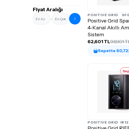
Fiyat Aralığı
POSITIVE GRID
SF
-
Positive Grid Spa
4-Kanal Akıllı Am
Sistem
62,601 TL
93,901 T
Sepette 60,72
Sep
POSITIVE GRID
IR1
Positive Grid RIF