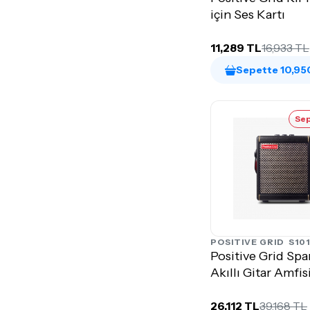
için Ses Kartı
11,289 TL
16,933 TL
Sepette 10,95
Sep
POSITIVE GRID
S10
Positive Grid Spa
Akıllı Gitar Amfis
26,112 TL
39,168 TL