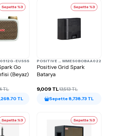
Sepette %3
Sepette %3
0512G-EUSSS
POSITIVE GRID
MMES0BOBAA022
 Spark Go
Positive Grid Spark
mfisi (Beyaz)
Batarya
4 TL
9,009 TL
13,513 TL
,268.70 TL
Sepette 8,738.73 TL
Sepette %3
Sepette %3