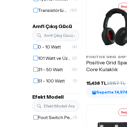
Sep
Transistörlü Amfiler
(10)
Amfi Çıkış Gücü
0 - 10 Watt
(4)
POSITIVE GRID
SHP
101 Watt ve Üzeri
(2)
Positive Grid Sp
Core Kulaklık
31 - 50 Watt
(6)
51 - 100 Watt
(1)
15,438 TL
23,157 TL
Sepette 14,97
Efekt Modeli
Sep
Foot Switch Pedalları
(1)