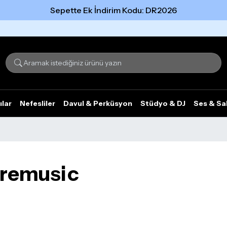
Sepette Ek İndirim Kodu: DR2026
Tümünü gör
ılar
Nefesliler
Davul & Perküsyon
Stüdyo & DJ
Ses & Sa
oremusic