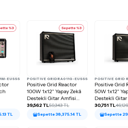
ette %3
Sepette %3
1M-EUSSS
POSITIVE GRID
RA011G-EUSSS
POSITIVE GRID
ctor
Positive Grid Reactor
Positive Grid 
tch
100W 1x12" Yapay Zekâ
50W 1x12" Ya
Destekli Gitar Amfisi
Destekli Gitar
(Siyah)
(Siyah)
39,562 TL
59,343 TL
30,751 TL
46,12
5.13 TL
Sepette 38,375.14 TL
Sepette 29