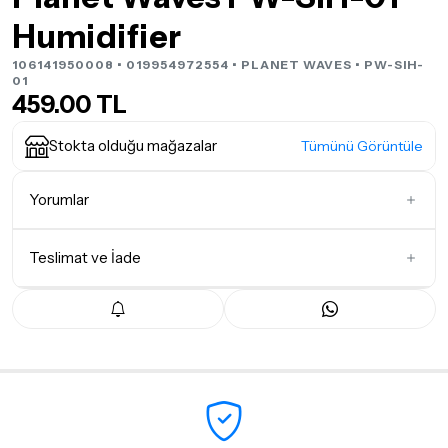
Humidifier
106141950008 • 019954972554 •
PLANET WAVES
• PW-SIH-
01
459.00 TL
Stokta olduğu mağazalar
Tümünü Görüntüle
Yorumlar
Teslimat ve İade
İlk Yorumu Siz Yazın
Teslimat Koşulları
Tüm siparişleriniz
1-3 iş günü
içerisinde kargoya teslim edilir.
Yoğunluk nedeniyle yaşanabilecek gecikmelerde, kargo süreci
maksimum
5 iş günü
gibi bir süreyi aşmayacaktır. Bayram ve
tatil günlerinde teslimat yapılamamaktadır.
Seçtiğiniz ürünlerin tamamı
doremusic Sevkiyat Ekibi
ya da