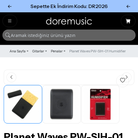
←
Sepette Ek İndirim Kodu: DR2026
←
Tümünü Gör
Tümünü gör
Ana Sayfa
Gitarlar
Penalar
Planet Waves PW-SIH-01 Humidifier
Planet Waves PW-SIH-01