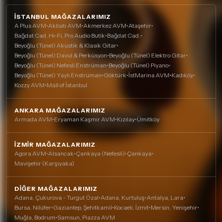
İSTANBUL MAĞAZALARIMIZ
A Plus AVM
•
Akbatı AVM
•
Akmerkez AVM
•
Ataşehir
•
Bağdat Cad. Hi-Fi, Pro Audio Butik
•
Bağdat Cad.
•
Beyoğlu (Tünel) Akustik & Klasik Gitar
•
Beyoğlu (Tünel) Davul & Perküsyon
•
Beyoğlu (Tünel) Elektro Gitar
•
Beyoğlu (Tünel) Nefesli Enstrüman
•
Beyoğlu (Tünel) Piyano
•
Beyoğlu (Tünel) Yaylı Enstrüman
•
Göktürk
•
İstMarina AVM
•
Kadıköy
•
Kozzy AVM
•
Mall of İstanbul
ANKARA MAĞAZALARIMIZ
Armada AVM
•
Eryaman Kaşmir AVM
•
Kızılay
•
Ümitköy
İZMIR MAĞAZALARIMIZ
Agora AVM
•
Alsancak
•
Çankaya (Nefesli)
•
Çankaya
•
Mavişehir (Karşıyaka)
DIĞER MAĞAZALARIMIZ
Adana, Çukurova - Turgut Özal
•
Adana, Kurtuluş
•
Antalya, Lara
•
Bursa, Nilüfer
•
Gaziantep, Şehitkamil
•
Kocaeli, İzmit
•
Mersin, Yenişehir
•
Muğla, Bodrum
•
Samsun, Piazza AVM