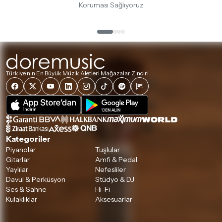
Koruması Sağlıyoruz
İade ve değişim koşulları, ürün kategorilerine göre farklılık
gösterebilir. Lütfen satın almadan önce ilgili ürünün
iade/değişim şartlarını kontrol ettiğinizden emin olun.
Detaylar için
tıklayınız
Türkiye'nin En Büyük Müzik Aletleri Mağazalar Zinciri
Kategoriler
Piyanolar
Tuşlular
Gitarlar
Amfi & Pedal
Yaylılar
Nefesliler
Davul & Perküsyon
Stüdyo & DJ
Ses & Sahne
Hi-Fi
Kulaklıklar
Aksesuarlar