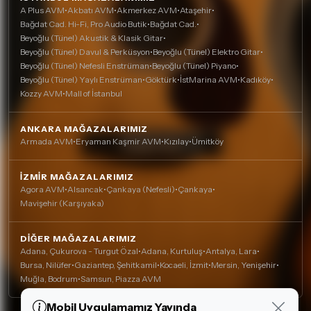
A Plus AVM
•
Akbatı AVM
•
Akmerkez AVM
•
Ataşehir
•
Bağdat Cad. Hi-Fi, Pro Audio Butik
•
Bağdat Cad.
•
Beyoğlu (Tünel) Akustik & Klasik Gitar
•
Beyoğlu (Tünel) Davul & Perküsyon
•
Beyoğlu (Tünel) Elektro Gitar
•
Beyoğlu (Tünel) Nefesli Enstrüman
•
Beyoğlu (Tünel) Piyano
•
Beyoğlu (Tünel) Yaylı Enstrüman
•
Göktürk
•
İstMarina AVM
•
Kadıköy
•
Kozzy AVM
•
Mall of İstanbul
ANKARA MAĞAZALARIMIZ
Armada AVM
•
Eryaman Kaşmir AVM
•
Kızılay
•
Ümitköy
İZMIR MAĞAZALARIMIZ
Agora AVM
•
Alsancak
•
Çankaya (Nefesli)
•
Çankaya
•
Mavişehir (Karşıyaka)
DIĞER MAĞAZALARIMIZ
Adana, Çukurova - Turgut Özal
•
Adana, Kurtuluş
•
Antalya, Lara
•
Bursa, Nilüfer
•
Gaziantep, Şehitkamil
•
Kocaeli, İzmit
•
Mersin, Yenişehir
•
Muğla, Bodrum
•
Samsun, Piazza AVM
Mobil Uygulamamız Yayında
Çerez Kullanımı