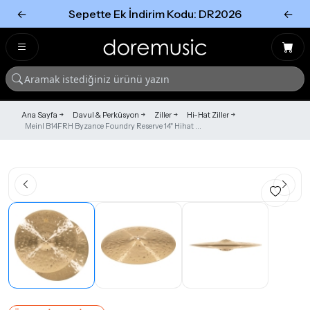
←
Sepette Ek İndirim Kodu: DR2026
←
Tümünü Gör
Tümünü gör
Ana Sayfa
Davul & Perküsyon
Ziller
Hi-Hat Ziller
Meinl B14FRH Byzance Foundry Reserve 14" Hihat ...