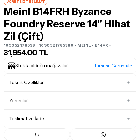
ÜCRETSİZ TESLİMAT
Meinl B14FRH Byzance
Foundry Reserve 14" Hihat
Zil (Çift)
109052178538 • 1090521785380 •
MEINL
• B14FRH
31,954.00 TL
Stokta olduğu mağazalar
Tümünü Görüntüle
Teknik Özellikler
Büyüklük (Ölçü)
14 Inc
Yorumlar
Teslimat ve İade
İlk Yorumu Siz Yazın
Teslimat Koşulları