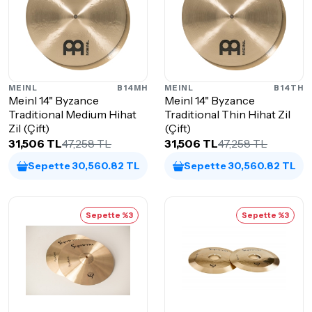
MEINL
B14MH
MEINL
B14TH
Meinl 14" Byzance
Meinl 14" Byzance
Traditional Medium Hihat
Traditional Thin Hihat Zil
Zil (Çift)
(Çift)
31,506 TL
47,258 TL
31,506 TL
47,258 TL
Sepette 30,560.82 TL
Sepette 30,560.82 TL
Sepette %3
Sepette %3