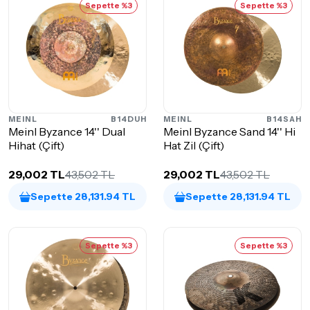
Sepette %3
Sepette %3
MEINL
B14DUH
MEINL
B14SAH
Meinl Byzance 14'' Dual
Meinl Byzance Sand 14'' Hi
Hihat (Çift)
Hat Zil (Çift)
29,002 TL
43,502 TL
29,002 TL
43,502 TL
Sepette 28,131.94 TL
Sepette 28,131.94 TL
Sepette %3
Sepette %3