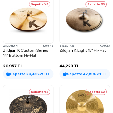
Sepette %3
Sepette %3
ZILDJIAN
K0945
ZILDJIAN
K0923
Zildjian K Custom Series
Zildjian K Light 15" Hi-Hat
14" Bottom Hi-Hat
20,957 TL
44,223 TL
Sepette 20,328.29 TL
Sepette 42,896.31 TL
Sepette %3
Sepette %3