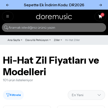
←
Sepette Ek İndirim Kodu: DR2026
→
Tümünü Gör
Tümünü gör
0
Ana Sayfa
Davul & Perküsyon
Ziller
Hi-Hat Ziller
Hi-Hat Zil Fiyatları ve
Modelleri
101 ürün listeleniyor
Filtrele