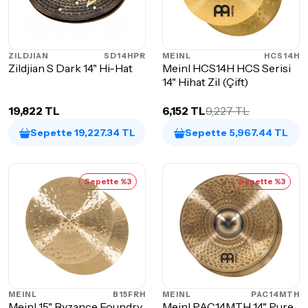
ZILDJIAN
SD14HPR
MEINL
HCS14H
Zildjian S Dark 14" Hi-Hat
Meinl HCS14H HCS Serisi
14" Hihat Zil (Çift)
19,822 TL
6,152 TL
9,227 TL
Sepette 19,227.34 TL
Sepette 5,967.44 TL
Sepette %3
Sepette %3
MEINL
B15FRH
MEINL
PAC14MTH
Meinl 15" Byzance Foundry
Meinl PAC14MTH 14" Pure