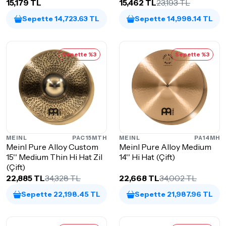
15,179 TL
15,462 TL
23,193 TL
Sepette 14,723.63 TL
Sepette 14,998.14 TL
Sepette %3
Sepette %3
MEINL
PAC15MTH
MEINL
PA14MH
Meinl Pure Alloy Custom
Meinl Pure Alloy Medium
15'' Medium Thin Hi Hat Zil
14'' Hi Hat (Çift)
(Çift)
22,885 TL
34,328 TL
22,668 TL
34,002 TL
Sepette 22,198.45 TL
Sepette 21,987.96 TL