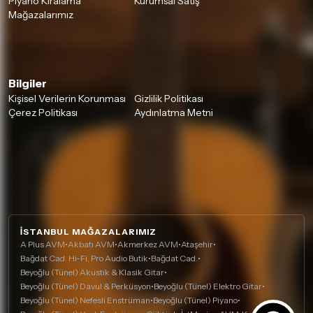
Piyano Kiralama
Kurumsal Satış
Mağazalarımız
Bilgiler
Kişisel Verilerin Korunması
Gizlilik Politikası
Çerez Politikası
Aydınlatma Metni
İSTANBUL MAĞAZALARIMIZ
A Plus AVM
•
Akbatı AVM
•
Akmerkez AVM
•
Ataşehir
•
Bağdat Cad. Hi-Fi, Pro Audio Butik
•
Bağdat Cad.
•
Beyoğlu (Tünel) Akustik & Klasik Gitar
•
Beyoğlu (Tünel) Davul & Perküsyon
•
Beyoğlu (Tünel) Elektro Gitar
•
Beyoğlu (Tünel) Nefesli Enstrüman
•
Beyoğlu (Tünel) Piyano
•