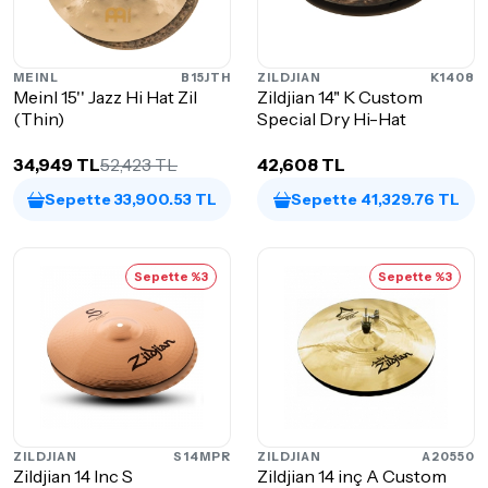
MEINL
B15JTH
ZILDJIAN
K1408
Meinl 15'' Jazz Hi Hat Zil
Zildjian 14" K Custom
(Thin)
Special Dry Hi-Hat
34,949 TL
52,423 TL
42,608 TL
Sepette 33,900.53 TL
Sepette 41,329.76 TL
Sepette %3
Sepette %3
ZILDJIAN
S14MPR
ZILDJIAN
A20550
Zildjian 14 Inc S
Zildjian 14 inç A Custom