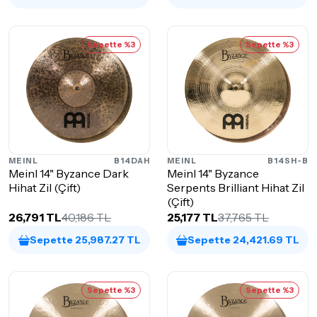
Sepette %3
Sepette %3
MEINL
B14DAH
MEINL
B14SH-B
Meinl 14" Byzance Dark
Meinl 14" Byzance
Hihat Zil (Çift)
Serpents Brilliant Hihat Zil
(Çift)
26,791 TL
40,186 TL
25,177 TL
37,765 TL
Sepette 25,987.27 TL
Sepette 24,421.69 TL
Sepette %3
Sepette %3