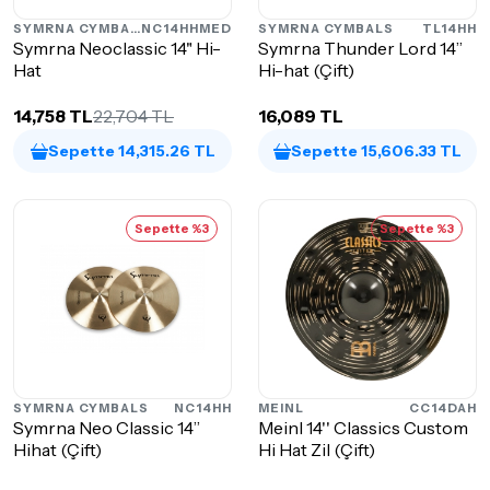
SYMRNA CYMBALS
NC14HHMED
SYMRNA CYMBALS
TL14HH
Symrna Neoclassic 14" Hi-
Symrna Thunder Lord 14”
Hat
Hi-hat (Çift)
14,758 TL
22,704 TL
16,089 TL
Sepette 14,315.26 TL
Sepette 15,606.33 TL
Sepette %3
Sepette %3
SYMRNA CYMBALS
NC14HH
MEINL
CC14DAH
Symrna Neo Classic 14”
Meinl 14'' Classics Custom
Hihat (Çift)
Hi Hat Zil (Çift)