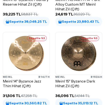
Reserve Hihat Zil (Çift)
Alloy Custom MT Meinl
Hihat Zil (Çift)
39,225 TL
58,837 TL
24,619 TL
36,929 TL
Sepette 38,048.25 TL
Sepette 23,880.43 TL
Sepette %3
Sepette %3
MEINL
B14JTH
MEINL
B15DAH
Meinl 14" Byzance Jazz
Meinl 15" Byzance Dark
Thin Hihat (Çift)
Hihat Zil (Çift)
31,506 TL
47,258 TL
36,096 TL
54,144 TL
Sepette 30,560.82 TL
Sepette 35,013.12 TL