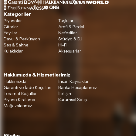
Detaylar için
tıklayınız
Kategoriler
Piyanolar
Tuşlular
Gitarlar
Amfi & Pedal
Yaylılar
Nefesliler
Davul & Perküsyon
Stüdyo & DJ
Ses & Sahne
Hi-Fi
Kulaklıklar
Aksesuarlar
Hakkımızda & Hizmetlerimiz
Hakkımızda
İnsan Kaynakları
Garanti ve İade Koşulları
Banka Hesaplarımız
Teslimat Koşulları
İletişim
Piyano Kiralama
Kurumsal Satış
Mağazalarımız
Bilgiler