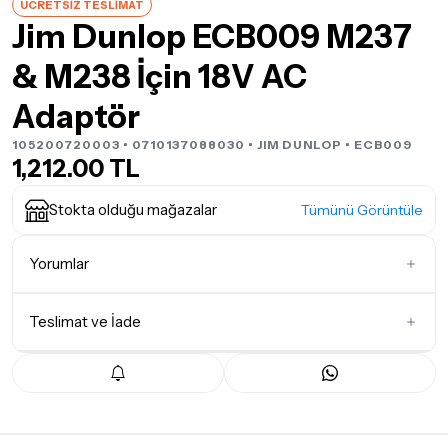
ÜCRETSİZ TESLİMAT
Jim Dunlop ECB009 M237
& M238 İçin 18V AC
Adaptör
105200720003 • 0710137088030 •
JIM DUNLOP
• ECB009
1,212.00 TL
Stokta olduğu mağazalar
Tümünü Görüntüle
Yorumlar
Teslimat ve İade
İlk Yorumu Siz Yazın
Teslimat Koşulları
Tüm siparişleriniz
1-3 iş günü
içerisinde kargoya teslim edilir.
Yoğunluk nedeniyle yaşanabilecek gecikmelerde, kargo süreci