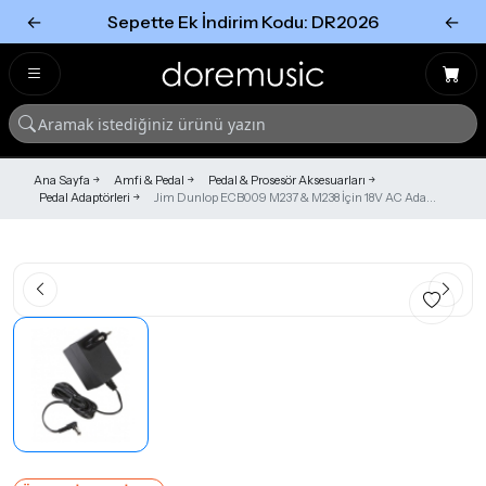
←
Sepette Ek İndirim Kodu: DR2026
←
Tümünü Gör
Tümünü gör
Ana Sayfa
Amfi & Pedal
Pedal & Prosesör Aksesuarları
Pedal Adaptörleri
Jim Dunlop ECB009 M237 & M238 İçin 18V AC Ada...