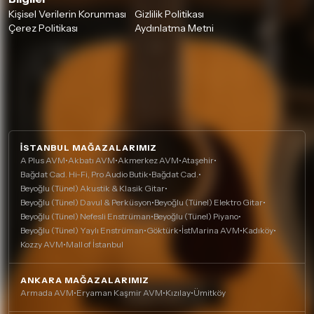
Kişisel Verilerin Korunması
Gizlilik Politikası
Çerez Politikası
Aydınlatma Metni
İSTANBUL MAĞAZALARIMIZ
A Plus AVM
•
Akbatı AVM
•
Akmerkez AVM
•
Ataşehir
•
Bağdat Cad. Hi-Fi, Pro Audio Butik
•
Bağdat Cad.
•
Beyoğlu (Tünel) Akustik & Klasik Gitar
•
Beyoğlu (Tünel) Davul & Perküsyon
•
Beyoğlu (Tünel) Elektro Gitar
•
Beyoğlu (Tünel) Nefesli Enstrüman
•
Beyoğlu (Tünel) Piyano
•
Beyoğlu (Tünel) Yaylı Enstrüman
•
Göktürk
•
İstMarina AVM
•
Kadıköy
•
Kozzy AVM
•
Mall of İstanbul
ANKARA MAĞAZALARIMIZ
Armada AVM
•
Eryaman Kaşmir AVM
•
Kızılay
•
Ümitköy