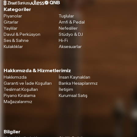
Kategoriler
Piyanolar
Tuşlular
Gitarlar
Amfi & Pedal
Yaylılar
Nefesliler
Davul & Perküsyon
Stüdyo & DJ
Ses & Sahne
Hi-Fi
Kulaklıklar
Aksesuarlar
Hakkımızda & Hizmetlerimiz
Hakkımızda
İnsan Kaynakları
Garanti ve İade Koşulları
Banka Hesaplarımız
Teslimat Koşulları
İletişim
Piyano Kiralama
Kurumsal Satış
Mağazalarımız
Bilgiler