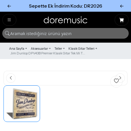
←
Sepette Ek İndirim Kodu: DR2026
←
Tümünü Gör
Tümünü gör
Ana Sayfa
Aksesuarlar
Teller
Klasik Gitar Telleri
Jim Dunlop DPV43B Premier Klasik Gitar Tek Mi T...