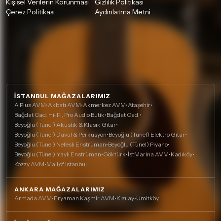
Kişisel Verilerin Korunması
Gizlilik Politikası
Çerez Politikası
Aydınlatma Metni
İSTANBUL MAĞAZALARIMIZ
A Plus AVM
•
Akbatı AVM
•
Akmerkez AVM
•
Ataşehir
•
Bağdat Cad. Hi-Fi, Pro Audio Butik
•
Bağdat Cad.
•
Beyoğlu (Tünel) Akustik & Klasik Gitar
•
Beyoğlu (Tünel) Davul & Perküsyon
•
Beyoğlu (Tünel) Elektro Gitar
•
Beyoğlu (Tünel) Nefesli Enstrüman
•
Beyoğlu (Tünel) Piyano
•
Beyoğlu (Tünel) Yaylı Enstrüman
•
Göktürk
•
İstMarina AVM
•
Kadıköy
•
Kozzy AVM
•
Mall of İstanbul
ANKARA MAĞAZALARIMIZ
Armada AVM
•
Eryaman Kaşmir AVM
•
Kızılay
•
Ümitköy