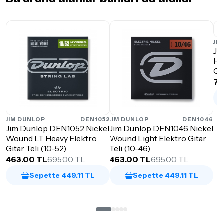
JI
Ji
Heavy
Gi
77
JIM DUNLOP
DEN1052
JIM DUNLOP
DEN1046
Jim Dunlop DEN1052 Nickel
Jim Dunlop DEN1046 Nickel
Wound LT Heavy Elektro
Wound Light Elektro Gitar
Gitar Teli (10-52)
Teli (10-46)
463.00 TL
695.00 TL
463.00 TL
695.00 TL
Sepette 449.11 TL
Sepette 449.11 TL