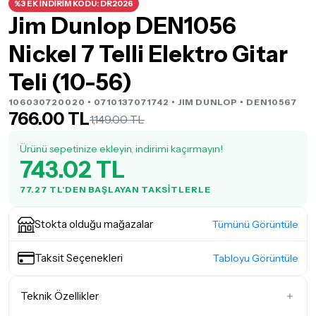
%3 EK İNDİRİM KODU: DR2026
Jim Dunlop DEN1056
Nickel 7 Telli Elektro Gitar
Teli (10-56)
106030720020 • 0710137071742 •
JIM DUNLOP
• DEN10567
766.00 TL
1,149.00 TL
Ürünü sepetinize ekleyin, indirimi kaçırmayın!
743.02 TL
77.27 TL'DEN BAŞLAYAN TAKSITLERLE
Stokta olduğu mağazalar
Tümünü Görüntüle
Taksit Seçenekleri
Tabloyu Görüntüle
Teknik Özellikler