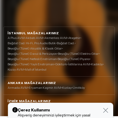
İSTANBUL MAĞAZALARIMIZ
A Plus AVM
•
Akbatı AVM
•
Akmerkez AVM
•
Ataşehir
•
Bağdat Cad. Hi-Fi, Pro Audio Butik
•
Bağdat Cad.
•
Beyoğlu (Tünel) Akustik & Klasik Gitar
•
Beyoğlu (Tünel) Davul & Perküsyon
•
Beyoğlu (Tünel) Elektro Gitar
•
Beyoğlu (Tünel) Nefesli Enstrüman
•
Beyoğlu (Tünel) Piyano
•
Beyoğlu (Tünel) Yaylı Enstrüman
•
Göktürk
•
İstMarina AVM
•
Kadıköy
•
Kozzy AVM
•
Mall of İstanbul
ANKARA MAĞAZALARIMIZ
Armada AVM
•
Eryaman Kaşmir AVM
•
Kızılay
•
Ümitköy
İZMIR MAĞAZALARIMIZ
Agora AVM
•
Alsancak
•
Çankaya (Nefesli)
•
Çankaya
•
Çerez Kullanımı
Mavişehir (Karşıyaka)
Alışveriş deneyiminizi iyileştirmek için yasal