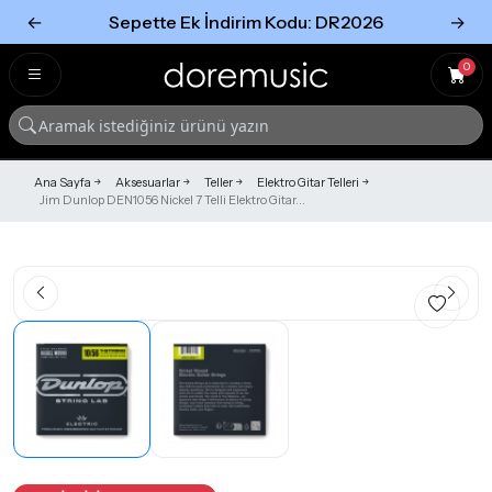
←
Sepette Ek İndirim Kodu: DR2026
→
Tümünü Gör
Tümünü gör
0
Ana Sayfa
Aksesuarlar
Teller
Elektro Gitar Telleri
Jim Dunlop DEN1056 Nickel 7 Telli Elektro Gitar...