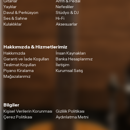
Gitarlar
Amfi & Pedal
Yaylılar
Nefesliler
Davul & Perküsyon
Stüdyo & DJ
Ses & Sahne
Hi-Fi
Kulaklıklar
Aksesuarlar
Hakkımızda & Hizmetlerimiz
Hakkımızda
İnsan Kaynakları
Garanti ve İade Koşulları
Banka Hesaplarımız
Teslimat Koşulları
İletişim
Piyano Kiralama
Kurumsal Satış
Mağazalarımız
Bilgiler
Kişisel Verilerin Korunması
Gizlilik Politikası
Çerez Politikası
Aydınlatma Metni