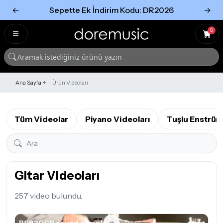
←
Sepette Ek İndirim Kodu: DR2026
→
Tümünü Gör
Tümünü gör
0
Ana Sayfa
Ürün Videoları
Tüm Videolar
Piyano Videoları
Tuşlu Enstrüm
Gitar Videoları
257 video bulundu.