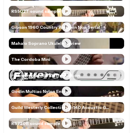
RS502T sound sample
Gibson 1960 Country Western Non Serial
Mahalo Soprano Ukulele Review
The Cordoba Mini
Fishman Fluence - Introduction
Godin Multiac Nylon Encore
Guild Westerly Collection D-140 Acoustic G...
RS720B sound sample