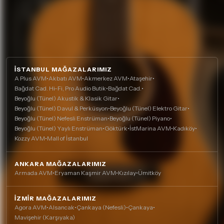
İSTANBUL MAĞAZALARIMIZ
A Plus AVM
•
Akbatı AVM
•
Akmerkez AVM
•
Ataşehir
•
Bağdat Cad. Hi-Fi, Pro Audio Butik
•
Bağdat Cad.
•
Beyoğlu (Tünel) Akustik & Klasik Gitar
•
Beyoğlu (Tünel) Davul & Perküsyon
•
Beyoğlu (Tünel) Elektro Gitar
•
Beyoğlu (Tünel) Nefesli Enstrüman
•
Beyoğlu (Tünel) Piyano
•
Beyoğlu (Tünel) Yaylı Enstrüman
•
Göktürk
•
İstMarina AVM
•
Kadıköy
•
Kozzy AVM
•
Mall of İstanbul
ANKARA MAĞAZALARIMIZ
Armada AVM
•
Eryaman Kaşmir AVM
•
Kızılay
•
Ümitköy
İZMIR MAĞAZALARIMIZ
Agora AVM
•
Alsancak
•
Çankaya (Nefesli)
•
Çankaya
•
Mavişehir (Karşıyaka)