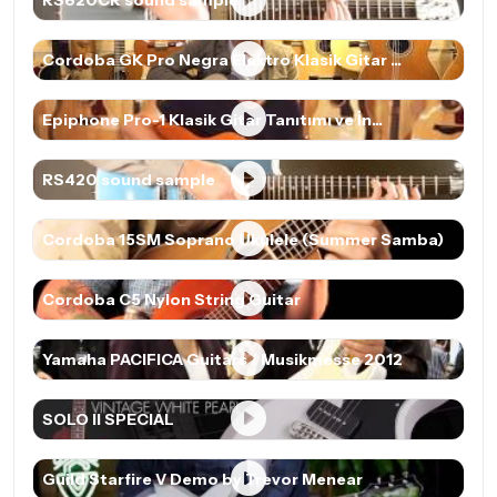
RS820CR sound sample
Cordoba GK Pro Negra Elektro Klasik Gitar ...
Epiphone Pro-1 Klasik Gitar Tanıtımı ve İn...
RS420 sound sample
Cordoba 15SM Soprano Ukulele (Summer Samba)
Cordoba C5 Nylon String Guitar
Yamaha PACIFICA Guitars / Musikmesse 2012
SOLO II SPECIAL
Guild Starfire V Demo by Trevor Menear