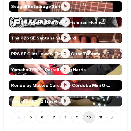
Seagull Entourage Series
Joel Stroetzel Interview on Fishman Fluenc...
The PRS SE Santana Standard
PRS SE Clint Lowery Elektro Gitar Tanıtımı
Yamaha TRBX - Darrell Craig Harris
Rondo by Matteo Carcassi - Córdoba Mini O-...
Yamaha APXT2 Travel Guitar
5
6
7
8
9
10
11