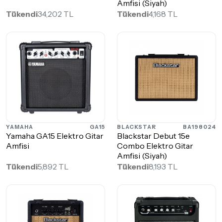
Amfisi (Siyah)
Tükendi
34,202 TL
Tükendi
4,168 TL
YAMAHA
GA15
BLACKSTAR
BA198024
Yamaha GA15 Elektro Gitar
Blackstar Debut 15e
Amfisi
Combo Elektro Gitar
Amfisi (Siyah)
Tükendi
5,892 TL
Tükendi
8,193 TL