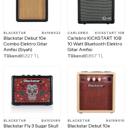
BLACKSTAR
BA198022
CARLSBRO
KICKSTART 10B
Blackstar Debut 10e
Carlsbro KICKSTART 10B
Combo Elektro Gitar
10 Watt Bluetooth Elektro
Amfisi (Siyah)
Gitar Amfisi
Tükendi
6,327 TL
Tükendi
5,857 TL
BLACKSTAR
BA102089
BLACKSTAR
BA198010
Blackstar Fly 3 Sugar Skull
Blackstar Debut 10e