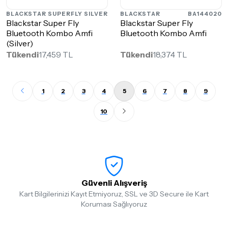
BLACKSTAR
SUPERFLY SILVER
BLACKSTAR
BA144020
Blackstar Super Fly
Blackstar Super Fly
Bluetooth Kombo Amfi
Bluetooth Kombo Amfi
(Silver)
Tükendi
17,459 TL
Tükendi
18,374 TL
1
2
3
4
5
6
7
8
9
10
Güvenli Alışveriş
Kart Bilgilerinizi Kayıt Etmiyoruz, SSL ve 3D Secure ile Kart
Koruması Sağlıyoruz