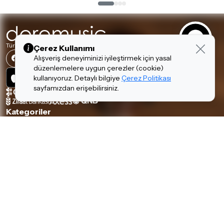
Türkiye'nin En Büyük Müzik Aletleri Mağazalar Zinciri
Çerez Kullanımı
Alışveriş deneyiminizi iyileştirmek için yasal
düzenlemelere uygun çerezler (cookie)
kullanıyoruz. Detaylı bilgiye
Çerez Politikası
sayfamızdan erişebilirsiniz.
Kategoriler
Piyanolar
Tuşlular
Gitarlar
Amfi & Pedal
Yaylılar
Nefesliler
Davul & Perküsyon
Stüdyo & DJ
Ses & Sahne
Hi-Fi
Kulaklıklar
Aksesuarlar
Hakkımızda & Hizmetlerimiz
Hakkımızda
İnsan Kaynakları