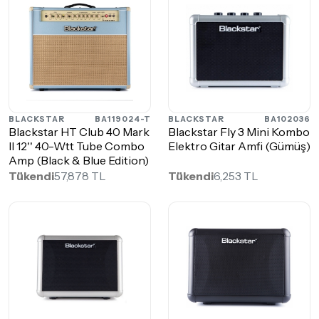
BLACKSTAR
BA119024-T
BLACKSTAR
BA102036
Blackstar HT Club 40 Mark
Blackstar Fly 3 Mini Kombo
II 12'' 40-Wtt Tube Combo
Elektro Gitar Amfi (Gümüş)
Amp (Black & Blue Edition)
Tükendi
57,878 TL
Tükendi
6,253 TL