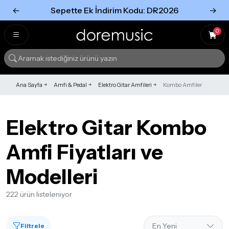
←
Sepette Ek İndirim Kodu: DR2026
→
Tümünü Gör
Tümünü gör
0
Ana Sayfa
Amfi & Pedal
Elektro Gitar Amfileri
Kombo Amfiler
Elektro Gitar Kombo
Amfi Fiyatları ve
Modelleri
222 ürün listeleniyor
Filtrele