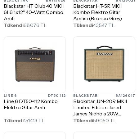
BLACKSTAR
BA119026
BLACKSTAR
BA126021
Blackstar HT Club 40 MKII
Blackstar HT-5R MKII
6L6 1x12" 40-Watt Combo
Kombo Elektro Gitar
Amfi
Amfisi (Bronco Grey)
Tükendi
68,076 TL
Tükendi
43,547 TL
LINE 6
DT50 112
BLACKSTAR
BA126017
Line 6 DT50-112 Kombo
Blackstar JJN-20R MKII
Elektro Gitar Amfi
Limited Edition Jared
James Nichols 20W
Combo Amfi
Tükendi
151,413 TL
Tükendi
59,050 TL