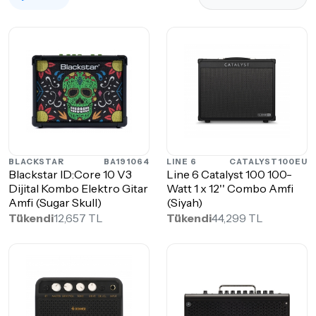
BLACKSTAR
BA191064
LINE 6
CATALYST100EU
Blackstar ID:Core 10 V3
Line 6 Catalyst 100 100-
Dijital Kombo Elektro Gitar
Watt 1 x 12'' Combo Amfi
Amfi (Sugar Skull)
(Siyah)
Tükendi
12,657 TL
Tükendi
44,299 TL