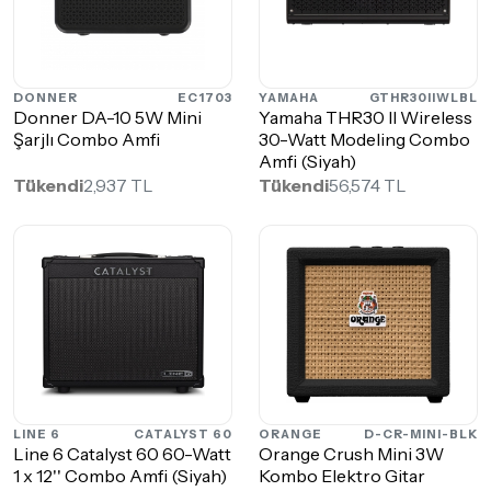
DONNER
EC1703
YAMAHA
GTHR30IIWLBL
Donner DA-10 5W Mini
Yamaha THR30 II Wireless
Şarjlı Combo Amfi
30-Watt Modeling Combo
Amfi (Siyah)
Tükendi
2,937 TL
Tükendi
56,574 TL
LINE 6
CATALYST 60
ORANGE
D-CR-MINI-BLK
Line 6 Catalyst 60 60-Watt
Orange Crush Mini 3W
1 x 12'' Combo Amfi (Siyah)
Kombo Elektro Gitar