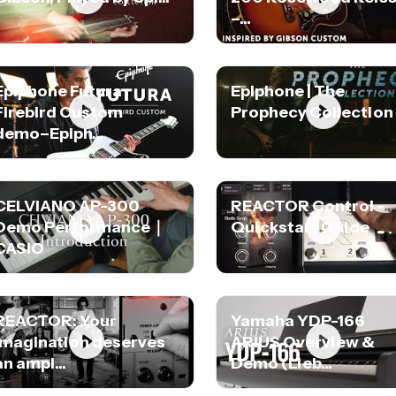
–...
Epiphone Futura
Epiphone | The
Firebird Custom
Prophecy Collection
demo–Epiph...
CELVIANO AP-300
REACTOR Control -
Demo Performance｜
Quickstart Guide
CASIO
REACTOR: Your
Yamaha YDP-166
imagination deserves
ARIUS Overview &
an ampl...
Demo (Lieb...