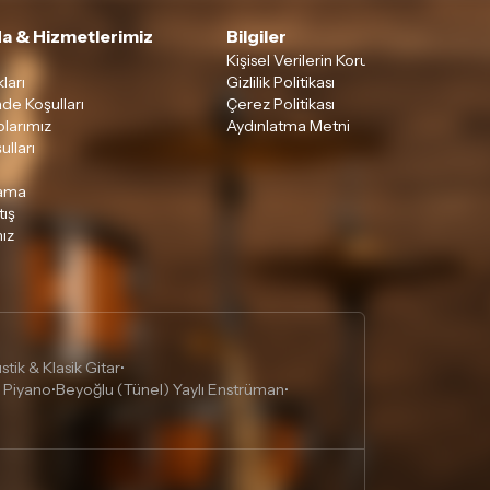
a & Hizmetlerimiz
Bilgiler
Kişisel Verilerin Korunması
ları
Gizlilik Politikası
ade Koşulları
Çerez Politikası
larımız
Aydınlatma Metni
ulları
lama
tış
ız
tik & Klasik Gitar
•
 Piyano
Beyoğlu (Tünel) Yaylı Enstrüman
•
•