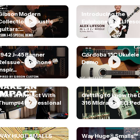
Gibson Modern
Introducing the
Collection acoustic
Epiphone Alex Lifeso
guitars:...
1976...
1942 J-45 Banner
Córdoba 15C Ukulele
Reissue – Epiphone
Demo
nspir...
Make an Impact With
Getting to know the
Thumpv4 Professional
316 Midrange EQ Ped
...
WAY HUGE SMALLS
Way Huge® Smalls™