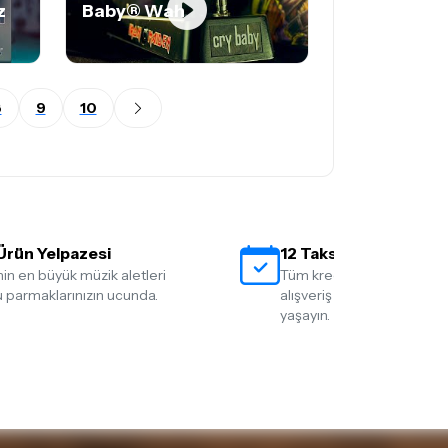
z
Baby® Wah
8
9
10
Ürün Yelpazesi
12 Taksit İmkanı
nin en büyük müzik aletleri
Tüm kredi kartlarına 12 tak
 parmaklarınızın ucunda.
alışveriş yapmanın rahatlığ
yaşayın.