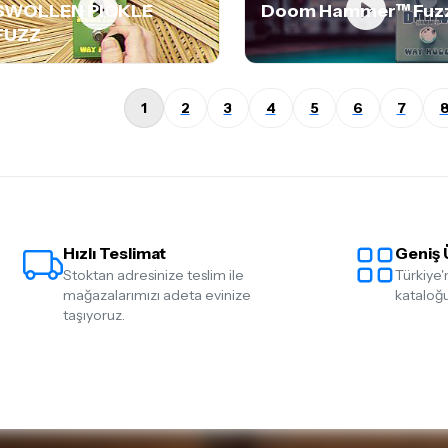
SWOLLEN PICKLE
Doom Hammer™ Fuz
FUZZ
1
2
3
4
5
6
7
Hızlı Teslimat
Geniş 
Stoktan adresinize teslim ile
Türkiye'
mağazalarımızı adeta evinize
kataloğu
taşıyoruz.