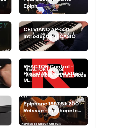
Epiph...
CELVIANO AP-550
Introduction | CASIO
REACTOR Control -
Preset Mode and Effect
M...
Epiphone 1957 SJ-200
Reissue – Epiphone In...