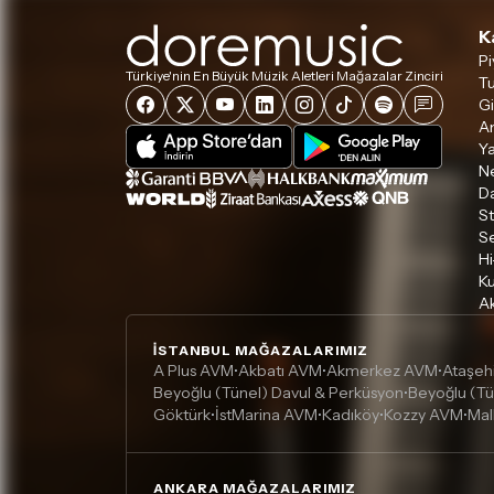
K
Pi
Türkiye'nin En Büyük Müzik Aletleri Mağazalar Zinciri
Tu
Gi
A
Ya
Ne
D
S
S
Hi
Ku
Ak
İSTANBUL MAĞAZALARIMIZ
A Plus AVM
Akbatı AVM
Akmerkez AVM
Ataşeh
•
•
•
Beyoğlu (Tünel) Davul & Perküsyon
Beyoğlu (Tü
•
Göktürk
İstMarina AVM
Kadıköy
Kozzy AVM
Mal
•
•
•
•
ANKARA MAĞAZALARIMIZ