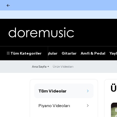
←
Tümünü Gör
Tüm Kategoriler
Piyanolar
Tuşlular
Gitarlar
Amfi & Pedal
Yayl
Ana Sayfa
Ürün Videoları
Ü
Tüm Videolar
Piyano Videoları