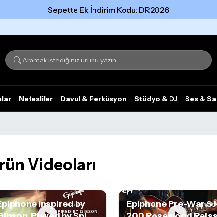
Sepette Ek İndirim Kodu: DR2026
Tümünü gör
ılar
Nefesliler
Davul & Perküsyon
Stüdyo & DJ
Ses & Sa
rün Videoları
Epiphone Inspired by
Epiphone Pre-War SJ
Gibson, Played by Spi...
200 Rosewood Reis