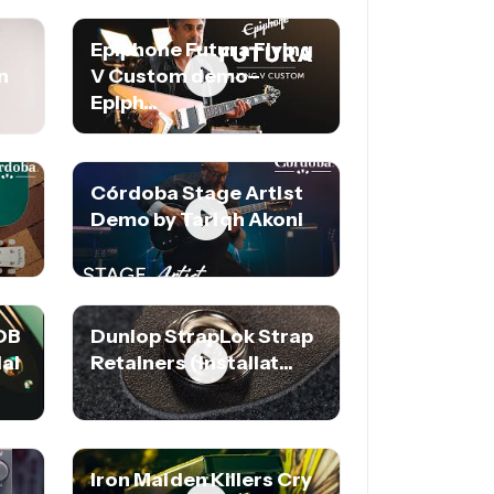
Epiphone Futura Flying
n
V Custom demo–
Epiph...
Córdoba Stage Artist
Demo by Tariqh Akoni
 DB
Dunlop StrapLok Strap
al
Retainers (Installat...
Iron Maiden Killers Cry