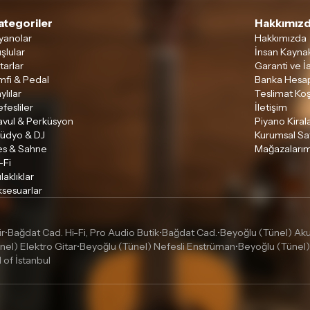
ategoriler
Hakkımızd
yanolar
Hakkımızda
şlular
İnsan Kaynak
tarlar
Garanti ve İ
mfi & Pedal
Banka Hesap
ylılar
Teslimat Koş
fesliler
İletişim
avul & Perküsyon
Piyano Kira
tüdyo & DJ
Kurumsal Sa
es & Sahne
Mağazalarım
-Fi
laklıklar
sesuarlar
ir
Bağdat Cad. Hi-Fi, Pro Audio Butik
Bağdat Cad.
Beyoğlu (Tünel) Akus
•
•
•
nel) Elektro Gitar
Beyoğlu (Tünel) Nefesli Enstrüman
Beyoğlu (Tünel)
•
•
l of İstanbul