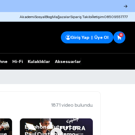
→
Akademi
Sosyal
Blog
Mağazalar
Sipariş Takibi
İletişim
08509557777
0
Giriş Yap | Üye Ol
hne
Hi-Fi
Kulaklıklar
Aksesuarlar
Rhym Outlet
1871 video bulundu.
-
Epiphone Futura Les
sue
Paul Custom demo–