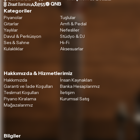
Kategoriler
Piyanolar
Tuşlular
Gitarlar
Amfi & Pedal
Yaylılar
Nefesliler
Davul & Perküsyon
Stüdyo & DJ
Ses & Sahne
Hi-Fi
Kulaklıklar
Aksesuarlar
Hakkımızda & Hizmetlerimiz
Hakkımızda
İnsan Kaynakları
Garanti ve İade Koşulları
Banka Hesaplarımız
Teslimat Koşulları
İletişim
Piyano Kiralama
Kurumsal Satış
Mağazalarımız
Bilgiler