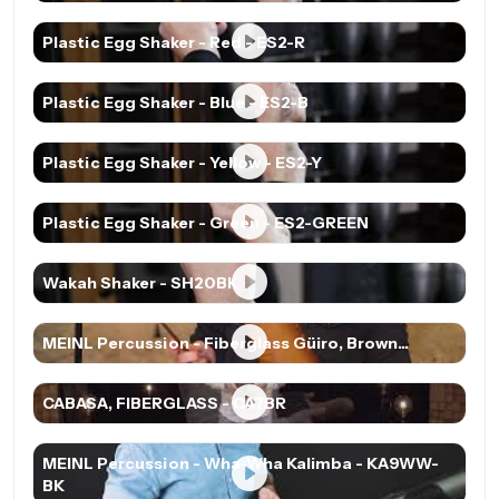
Plastic Egg Shaker - Red - ES2-R
Plastic Egg Shaker - Blue - ES2-B
Plastic Egg Shaker - Yellow - ES2-Y
Plastic Egg Shaker - Green - ES2-GREEN
Wakah Shaker - SH20BK
MEINL Percussion - Fiberglass Güiro, Brown...
CABASA, FIBERGLASS - CA7BR
MEINL Percussion - Wha-Wha Kalimba - KA9WW-
BK