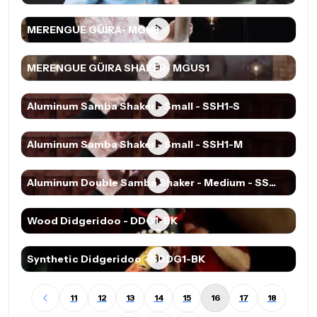
MERENGUE GÜIRA- MGU3
MERENGUE GÜIRA SHAKER- MGUS1
Aluminum Samba Shaker - Small - SSH1-S
Aluminum Samba Shaker - Small - SSH1-M
Aluminum Double Samba Shaker - Medium - SS...
Wood Didgeridoo - DDG1-BK
Synthetic Didgeridoo - SDDG1-BK
11
12
13
14
15
16
17
18