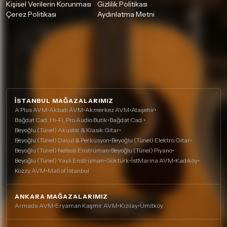
Kişisel Verilerin Korunması
Gizlilik Politikası
Çerez Politikası
Aydınlatma Metni
İSTANBUL MAĞAZALARIMIZ
A Plus AVM
•
Akbatı AVM
•
Akmerkez AVM
•
Ataşehir
•
Bağdat Cad. Hi-Fi, Pro Audio Butik
•
Bağdat Cad.
•
Beyoğlu (Tünel) Akustik & Klasik Gitar
•
Beyoğlu (Tünel) Davul & Perküsyon
•
Beyoğlu (Tünel) Elektro Gitar
•
Beyoğlu (Tünel) Nefesli Enstrüman
•
Beyoğlu (Tünel) Piyano
•
Beyoğlu (Tünel) Yaylı Enstrüman
•
Göktürk
•
İstMarina AVM
•
Kadıköy
•
Kozzy AVM
•
Mall of İstanbul
ANKARA MAĞAZALARIMIZ
Armada AVM
•
Eryaman Kaşmir AVM
•
Kızılay
•
Ümitköy