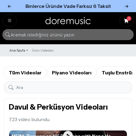
←
Binlerce Üründe Vade Farksız 6 Taksit
→
Tümünü Gör
Tümünü gör
0
Ana Sayfa
Ürün Videoları
Tüm Videolar
Piyano Videoları
Tuşlu Enstrüm
Davul & Perküsyon Videoları
723 video bulundu.