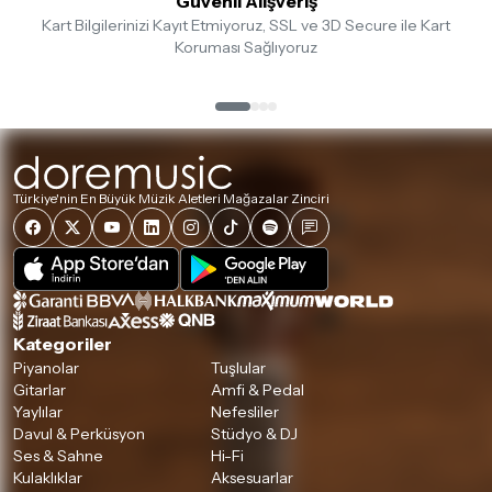
Güvenli Alışveriş
Kart Bilgilerinizi Kayıt Etmiyoruz, SSL ve 3D Secure ile Kart
İade ve değişim koşulları, ürün kategorilerine göre farklılık
Koruması Sağlıyoruz
gösterebilir. Lütfen satın almadan önce ilgili ürünün
iade/değişim şartlarını kontrol ettiğinizden emin olun.
Detaylar için
tıklayınız
Türkiye'nin En Büyük Müzik Aletleri Mağazalar Zinciri
Kategoriler
Piyanolar
Tuşlular
Gitarlar
Amfi & Pedal
Yaylılar
Nefesliler
Davul & Perküsyon
Stüdyo & DJ
Ses & Sahne
Hi-Fi
Kulaklıklar
Aksesuarlar