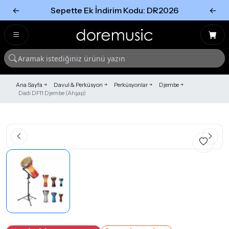
←
Sepette Ek İndirim Kodu: DR2026
←
Tümünü Gör
Tümünü gör
Ana Sayfa
Davul & Perküsyon
Perküsyonlar
Djembe
Dadi DF11 Djembe (Ahşap)