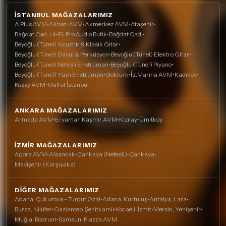
İSTANBUL MAĞAZALARIMIZ
A Plus AVM
•
Akbatı AVM
•
Akmerkez AVM
•
Ataşehir
•
Bağdat Cad. Hi-Fi, Pro Audio Butik
•
Bağdat Cad.
•
Beyoğlu (Tünel) Akustik & Klasik Gitar
•
Beyoğlu (Tünel) Davul & Perküsyon
•
Beyoğlu (Tünel) Elektro Gitar
•
Beyoğlu (Tünel) Nefesli Enstrüman
•
Beyoğlu (Tünel) Piyano
•
Beyoğlu (Tünel) Yaylı Enstrüman
•
Göktürk
•
İstMarina AVM
•
Kadıköy
•
Kozzy AVM
•
Mall of İstanbul
ANKARA MAĞAZALARIMIZ
Armada AVM
•
Eryaman Kaşmir AVM
•
Kızılay
•
Ümitköy
İZMIR MAĞAZALARIMIZ
Agora AVM
•
Alsancak
•
Çankaya (Nefesli)
•
Çankaya
•
Mavişehir (Karşıyaka)
DIĞER MAĞAZALARIMIZ
Adana, Çukurova - Turgut Özal
•
Adana, Kurtuluş
•
Antalya, Lara
•
Bursa, Nilüfer
•
Gaziantep, Şehitkamil
•
Kocaeli, İzmit
•
Mersin, Yenişehir
•
Muğla, Bodrum
•
Samsun, Piazza AVM