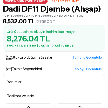
%3 EK İNDİRİM KODU: DR2026
ÜCRETSİZ TESLİMAT
Dadi DF11 Djembe (Ahşap)
109160369902 • 109160369902 •
DADI
• DF11 OD
8,532.00 TL
12,798.00 TL
Ürünü sepetinize ekleyin, indirimi kaçırmayın!
8,276.04 TL
860.71 TL'DEN BAŞLAYAN TAKSITLERLE
Stokta olduğu mağazalar
Tümünü Görüntüle
Taksit Seçenekleri
Tabloyu Görüntüle
Yorumlar
Teslimat ve İade
İlk Yorumu Siz Yazın
Teslimat Koşulları