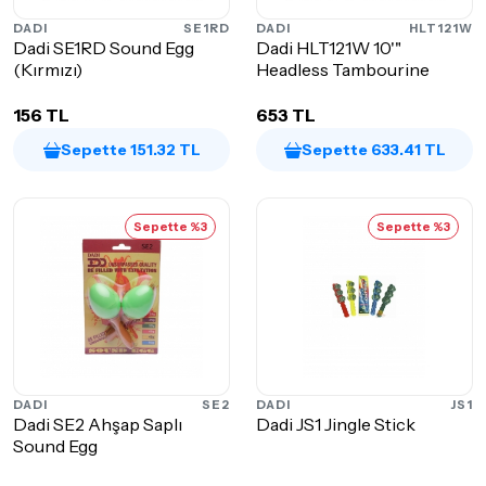
DADI
SE1RD
DADI
HLT121W
Dadi SE1RD Sound Egg
Dadi HLT121W 10'"
(Kırmızı)
Headless Tambourine
156 TL
653 TL
Sepette 151.32 TL
Sepette 633.41 TL
Sepette %3
Sepette %3
DADI
SE2
DADI
JS1
Dadi SE2 Ahşap Saplı
Dadi JS1 Jingle Stick
Sound Egg