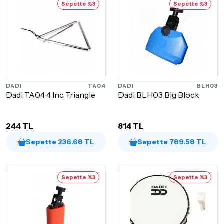
Sepette %3
Sepette %3
DADI
TA04
DADI
BLH03
Dadi TA04 4 Inc Triangle
Dadi BLH03 Big Block
244 TL
814 TL
Sepette 236.68 TL
Sepette 789.58 TL
Sepette %3
Sepette %3