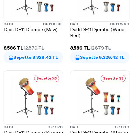
DADI
DF11 BLUE
DADI
DF11 WRD
Dadi DF11 Djembe (Mavi)
Dadi DF11 Djembe (Wine
Red)
8,586 TL
12,879 TL
8,586 TL
12,879 TL
Sepette 8,328.42 TL
Sepette 8,328.42 TL
Sepette %3
Sepette %3
DADI
DF11 RD
DADI
DF11 OD
Dadi DF11 Djembe (Kırmızı)
Dadi DF11 Djembe (Ahşap)