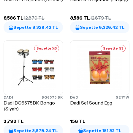
8,586 TL
12,879 TL
8,586 TL
12,879 TL
Sepette 8,328.42 TL
Sepette 8,328.42 TL
Sepette %3
Sepette %3
DADI
BG6575 BK
DADI
SE1YW
Dadi BG6575BK Bongo
Dadi Se1 Sound Egg
(Siyah)
3,792 TL
156 TL
Sepette 3,678.24 TL
Sepette 151.32 TL