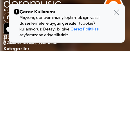
Türkiye'nin En Büyük Müzik Aletleri Mağazalar Zinciri
Çerez Kullanımı
Alışveriş deneyiminizi iyileştirmek için yasal
düzenlemelere uygun çerezler (cookie)
kullanıyoruz. Detaylı bilgiye
Çerez Politikası
sayfamızdan erişebilirsiniz.
Kategoriler
Piyanolar
Tuşlular
Gitarlar
Amfi & Pedal
Yaylılar
Nefesliler
Davul & Perküsyon
Stüdyo & DJ
Ses & Sahne
Hi-Fi
Kulaklıklar
Aksesuarlar
Hakkımızda & Hizmetlerimiz
Hakkımızda
İnsan Kaynakları
Garanti ve İade Koşulları
Banka Hesaplarımız
Teslimat Koşulları
İletişim