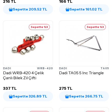
216 TL
166 TL
Sepette 209.52 TL
Sepette 161.02 TL
Sepette %3
Sepette %3
DADI
WRB-420
DADI
TA05
Dadi WRB-420 4 Çelik
Dadi TA05 5 Inc Triangle
Çanlı Bilek Zil Çifti
337 TL
275 TL
Sepette 326.89 TL
Sepette 266.75 TL