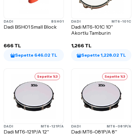
DADI
BSH01
DADI
MT6-101C
Dadi BSH01 Small Block
Dadi MT6-101C 10''
Akortlu Tamburin
666 TL
1,266 TL
Sepette 646.02 TL
Sepette 1,228.02 TL
Sepette %3
Sepette %3
DADI
MT6-121P/A
DADI
MT6-081P/A
Dadi MT6-121P/A 12''
Dadi MT6-081P/A 8''