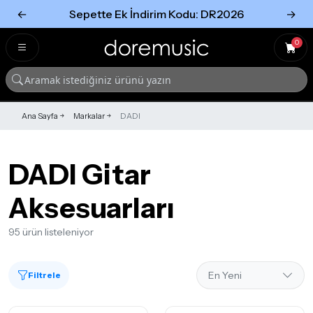
←
Sepette Ek İndirim Kodu: DR2026
→
Tümünü Gör
Tümünü gör
0
Ana Sayfa
Markalar
DADI
DADI Gitar
Aksesuarları
95 ürün listeleniyor
Filtrele