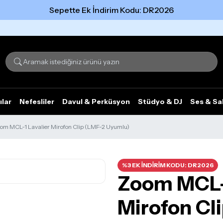
Sepette Ek İndirim Kodu: DR2026
Tümünü gör
ılar
Nefesliler
Davul & Perküsyon
Stüdyo & DJ
Ses & Sa
om MCL-1 Lavalier Mirofon Clip (LMF-2 Uyumlu)
%3 EK İNDİRİM KODU: DR2026
Zoom MCL-1
Mirofon Cl