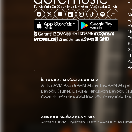
Pi
Türkiye'nin En Büyük Müzik Aletleri Mağazalar Zinciri
Tu
Gi
A
Ya
Ne
D
S
S
Hi
Ku
Ak
İSTANBUL MAĞAZALARIMIZ
A Plus AVM
Akbatı AVM
Akmerkez AVM
Ataşeh
•
•
•
Beyoğlu (Tünel) Davul & Perküsyon
Beyoğlu (Tü
•
Göktürk
İstMarina AVM
Kadıköy
Kozzy AVM
Mal
•
•
•
•
ANKARA MAĞAZALARIMIZ
Armada AVM
Eryaman Kaşmir AVM
Kızılay
Ümi
•
•
•