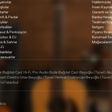
yanolar
Hakkımızda
şlular
İnsan Kaynak
tarlar
Garanti ve İ
mfi & Pedal
Banka Hesap
ylılar
Teslimat Koş
fesliler
İletişim
avul & Perküsyon
Piyano Kira
tüdyo & DJ
Kurumsal Sa
es & Sahne
Mağazalarım
-Fi
laklıklar
sesuarlar
ir
Bağdat Cad. Hi-Fi, Pro Audio Butik
Bağdat Cad.
Beyoğlu (Tünel) Akus
•
•
•
nel) Elektro Gitar
Beyoğlu (Tünel) Nefesli Enstrüman
Beyoğlu (Tünel)
•
•
l of İstanbul
tköy