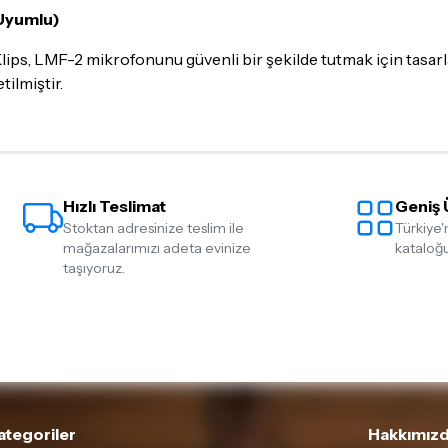
İade ve değişimi talep edil
 Uyumlu)
ambalajının korunmuş, akse
gerekmektedir. Satın alm
s, LMF-2 mikrofonunu güvenli bir şekilde tutmak için tasarla
mutlaka
Destek
ekibimiz il
tilmiştir.
İade ve değişim koşulları, ü
Lütfen satın almadan önce i
ettiğinizden emin olun.
Hızlı Teslimat
Geniş 
Detaylar için
tıklayınız
Stoktan adresinize teslim ile
Türkiye'
mağazalarımızı adeta evinize
kataloğu
taşıyoruz.
ategoriler
Hakkımızd