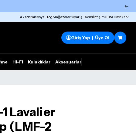
←
Akademi
Sosyal
Blog
Mağazalar
Sipariş Takibi
İletişim
08509557777
Giriş Yap | Üye Ol
hne
Hi-Fi
Kulaklıklar
Aksesuarlar
Rhym Outlet
 Lavalier
ip (LMF-2