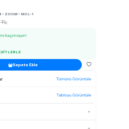
4 •
ZOOM
• MCL-1
 TL
imi kaçırmayın!
KSITLERLE
Sepete Ekle
ar
Tümünü Görüntüle
Tabloyu Görüntüle