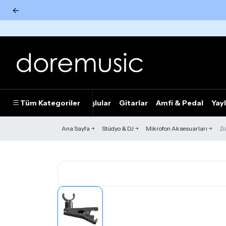
←
Tümünü Gör
Tüm Kategoriler
Piyanolar
Tuşlular
Gitarlar
Amfi & Pedal
Yayl
Ana Sayfa
Stüdyo & DJ
Mikrofon Aksesuarları
Zo