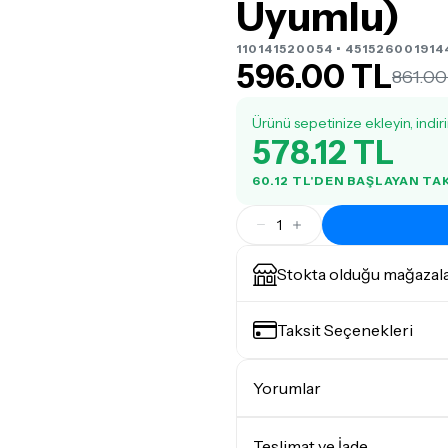
Uyumlu)
110141520054 • 451526001914
596.00 TL
861.00
Ürünü sepetinize ekleyin, indir
578.12 TL
60.12 TL'DEN BAŞLAYAN TA
1
Stokta olduğu mağazal
Taksit Seçenekleri
Yorumlar
Teslimat ve İade