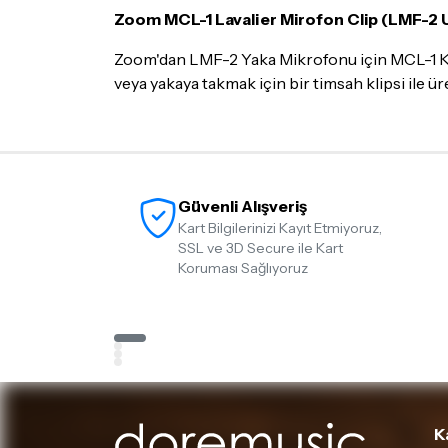
Zoom MCL-1 Lavalier Mirofon Clip (LMF-2
Zoom'dan LMF-2 Yaka Mikrofonu için MCL-1 Klip
veya yakaya takmak için bir timsah klipsi ile üre
Güvenli Alışveriş
Kart Bilgilerinizi Kayıt Etmiyoruz,
SSL ve 3D Secure ile Kart
Koruması Sağlıyoruz
K