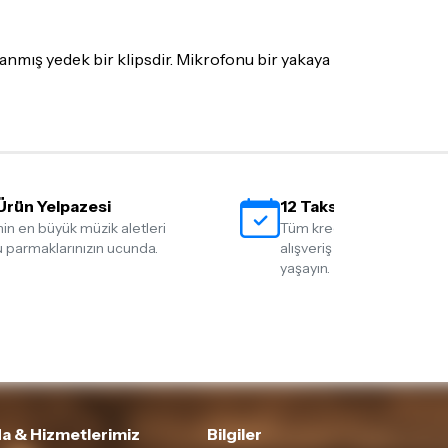
ecek ürünün ticari vasfını yitirmemiş olması,
suar ve tüm ürün içeriğinin eksiksiz olması
ış olduğunuz ürünü göndermeden önce
nmış yedek bir klipsdir. Mikrofonu bir yakaya
e iletişime geçerek bilgi veriniz.
rün kategorilerine göre farklılık gösterebilir.
lgili ürünün iade/değişim şartlarını kontrol
Ürün Yelpazesi
12 Taksit İmkanı
nin en büyük müzik aletleri
Tüm kredi kartlarına 12 tak
 parmaklarınızın ucunda.
alışveriş yapmanın rahatlığ
yaşayın.
a & Hizmetlerimiz
Bilgiler