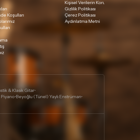
Kişisel Verilerin Korunması
ları
Gizlilik Politikası
ade Koşulları
Çerez Politikası
larımız
Aydınlatma Metni
ulları
lama
tış
ız
tik & Klasik Gitar
•
 Piyano
Beyoğlu (Tünel) Yaylı Enstrüman
•
•