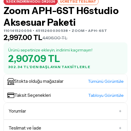
%3 EK İNDİRİM KODU: DR2026
ÜCRETSİZ TESLİMAT
Zoom APH-6ST H6studio
Aksesuar Paketi
110141520056 • 4515260030538 •
ZOOM
• APH-6ST
2,997.00 TL
4,496.00 TL
Ürünü sepetinize ekleyin, indirimi kaçırmayın!
2,907.09 TL
302.34 TL'DEN BAŞLAYAN TAKSITLERLE
Stokta olduğu mağazalar
Tümünü Görüntüle
Taksit Seçenekleri
Tabloyu Görüntüle
Yorumlar
Teslimat ve İade
İlk Yorumu Siz Yazın