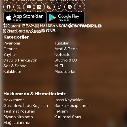
Kategoriler
Piyanolar
Tuşlular
Gitarlar
Amfi & Pedal
Yaylılar
Nefesliler
Davul & Perküsyon
Stüdyo & DJ
Ses & Sahne
Hi-Fi
Kulaklıklar
Aksesuarlar
Hakkımızda & Hizmetlerimiz
Hakkımızda
İnsan Kaynakları
Garanti ve İade Koşulları
Banka Hesaplarımız
Teslimat Koşulları
İletişim
Piyano Kiralama
Kurumsal Satış
Mağazalarımız