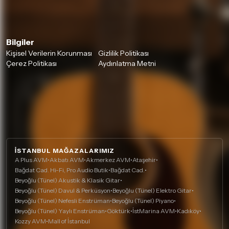
Bilgiler
Kişisel Verilerin Korunması
Gizlilik Politikası
Çerez Politikası
Aydınlatma Metni
İSTANBUL MAĞAZALARIMIZ
A Plus AVM
•
Akbatı AVM
•
Akmerkez AVM
•
Ataşehir
•
Bağdat Cad. Hi-Fi, Pro Audio Butik
•
Bağdat Cad.
•
Beyoğlu (Tünel) Akustik & Klasik Gitar
•
Beyoğlu (Tünel) Davul & Perküsyon
•
Beyoğlu (Tünel) Elektro Gitar
•
Beyoğlu (Tünel) Nefesli Enstrüman
•
Beyoğlu (Tünel) Piyano
•
Beyoğlu (Tünel) Yaylı Enstrüman
•
Göktürk
•
İstMarina AVM
•
Kadıköy
•
Kozzy AVM
•
Mall of İstanbul