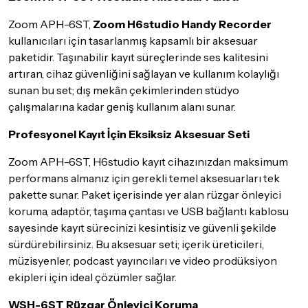
göndermeden önce mutlaka
Destek
ekibimiz ile iletişime
Zoom APH-6ST,
geçerek bilgi veriniz.
Zoom H6studio Handy Recorder
kullanıcıları için tasarlanmış kapsamlı bir aksesuar
İade ve değişim koşulları, ürün kategorilerine göre farklılık
paketidir. Taşınabilir kayıt süreçlerinde ses kalitesini
gösterebilir. Lütfen satın almadan önce ilgili ürünün
artıran, cihaz güvenliğini sağlayan ve kullanım kolaylığı
iade/değişim şartlarını kontrol ettiğinizden emin olun.
sunan bu set; dış mekân çekimlerinden stüdyo
Detaylar için
tıklayınız
çalışmalarına kadar geniş kullanım alanı sunar.
Profesyonel Kayıt İçin Eksiksiz Aksesuar Seti
Zoom APH-6ST, H6studio kayıt cihazınızdan maksimum
performans almanız için gerekli temel aksesuarları tek
pakette sunar. Paket içerisinde yer alan rüzgar önleyici
koruma, adaptör, taşıma çantası ve USB bağlantı kablosu
sayesinde kayıt sürecinizi kesintisiz ve güvenli şekilde
sürdürebilirsiniz. Bu aksesuar seti; içerik üreticileri,
müzisyenler, podcast yayıncıları ve video prodüksiyon
ekipleri için ideal çözümler sağlar.
WSH-6ST Rüzgar Önleyici Koruma