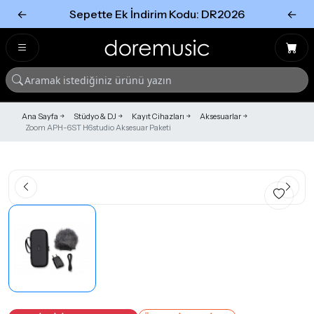
←
Sepette Ek İndirim Kodu: DR2026
←
Tümünü Gör
Tümünü gör
Ana Sayfa
Stüdyo & DJ
Kayıt Cihazları
Aksesuarlar
Zoom APH-6ST H6studio Aksesuar Paketi