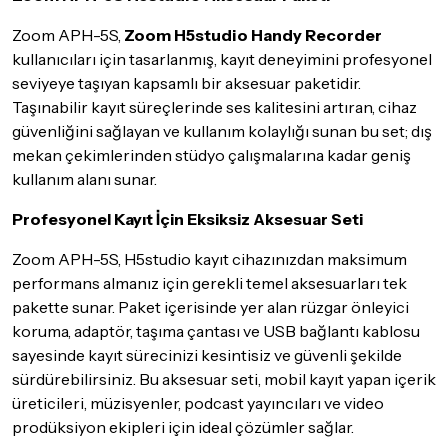
göndermeden önce mutlaka
Destek
ekibimiz ile iletişime
Zoom APH-5S,
geçerek bilgi veriniz.
Zoom H5studio Handy Recorder
kullanıcıları için tasarlanmış, kayıt deneyimini profesyonel
İade ve değişim koşulları, ürün kategorilerine göre farklılık
seviyeye taşıyan kapsamlı bir aksesuar paketidir.
gösterebilir. Lütfen satın almadan önce ilgili ürünün
Taşınabilir kayıt süreçlerinde ses kalitesini artıran, cihaz
iade/değişim şartlarını kontrol ettiğinizden emin olun.
güvenliğini sağlayan ve kullanım kolaylığı sunan bu set; dış
Detaylar için
tıklayınız
mekan çekimlerinden stüdyo çalışmalarına kadar geniş
kullanım alanı sunar.
Profesyonel Kayıt İçin Eksiksiz Aksesuar Seti
Zoom APH-5S, H5studio kayıt cihazınızdan maksimum
performans almanız için gerekli temel aksesuarları tek
pakette sunar. Paket içerisinde yer alan rüzgar önleyici
koruma, adaptör, taşıma çantası ve USB bağlantı kablosu
sayesinde kayıt sürecinizi kesintisiz ve güvenli şekilde
sürdürebilirsiniz. Bu aksesuar seti, mobil kayıt yapan içerik
üreticileri, müzisyenler, podcast yayıncıları ve video
prodüksiyon ekipleri için ideal çözümler sağlar.