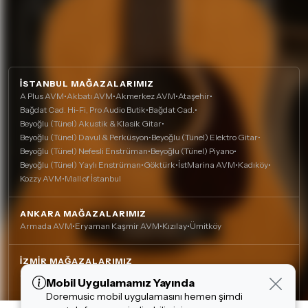
İSTANBUL MAĞAZALARIMIZ
A Plus AVM
•
Akbatı AVM
•
Akmerkez AVM
•
Ataşehir
•
Bağdat Cad. Hi-Fi, Pro Audio Butik
•
Bağdat Cad.
•
Beyoğlu (Tünel) Akustik & Klasik Gitar
•
Beyoğlu (Tünel) Davul & Perküsyon
•
Beyoğlu (Tünel) Elektro Gitar
•
Beyoğlu (Tünel) Nefesli Enstrüman
•
Beyoğlu (Tünel) Piyano
•
Beyoğlu (Tünel) Yaylı Enstrüman
•
Göktürk
•
İstMarina AVM
•
Kadıköy
•
Kozzy AVM
•
Mall of İstanbul
ANKARA MAĞAZALARIMIZ
Armada AVM
•
Eryaman Kaşmir AVM
•
Kızılay
•
Ümitköy
İZMIR MAĞAZALARIMIZ
Agora AVM
•
Alsancak
•
Çankaya (Nefesli)
•
Çankaya
•
Mobil Uygulamamız Yayında
Çerez Kullanımı
Mavişehir (Karşıyaka)
Doremusic mobil uygulamasını hemen şimdi
Alışveriş deneyiminizi iyileştirmek için yasal