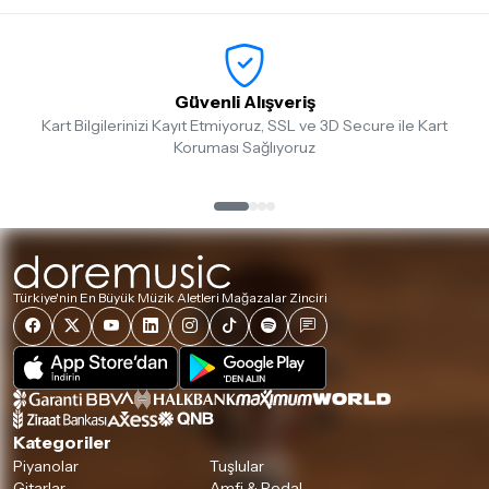
Güvenli Alışveriş
Kart Bilgilerinizi Kayıt Etmiyoruz, SSL ve 3D Secure ile Kart
Koruması Sağlıyoruz
Türkiye'nin En Büyük Müzik Aletleri Mağazalar Zinciri
Kategoriler
Piyanolar
Tuşlular
Gitarlar
Amfi & Pedal