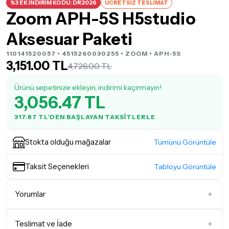
%3 EK İNDİRİM KODU: DR2026
ÜCRETSİZ TESLİMAT
Zoom APH-5S H5studio
Aksesuar Paketi
110141520057 • 4515260030255 •
ZOOM
• APH-5S
3,151.00 TL
4,726.00 TL
Ürünü sepetinize ekleyin, indirimi kaçırmayın!
3,056.47 TL
317.87 TL'DEN BAŞLAYAN TAKSITLERLE
Stokta olduğu mağazalar
Tümünü Görüntüle
Taksit Seçenekleri
Tabloyu Görüntüle
Yorumlar
Teslimat ve İade
İlk Yorumu Siz Yazın