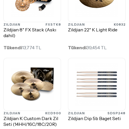
ZILDJIAN
FXSTK8
ZILDJIAN
K0832
Zildjian 8" FX Stack (Askı
Zildjian 22" K Light Ride
dahil)
Tükendi
13,774 TL
Tükendi
39,454 TL
ZILDJIAN
KCD900
ZILDJIAN
SDSP248
Zildjian K Custom Dark Zil
Zildjian Dip 5b Baget Seti
Seti (14HH/16C/18C/20R)