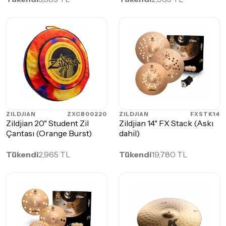
ZILDJIAN
ZXCB00220
ZILDJIAN
FXSTK14
Zildjian 20" Student Zil
Zildjian 14" FX Stack (Askı
Çantası (Orange Burst)
dahil)
Tükendi
2,965 TL
Tükendi
19,780 TL