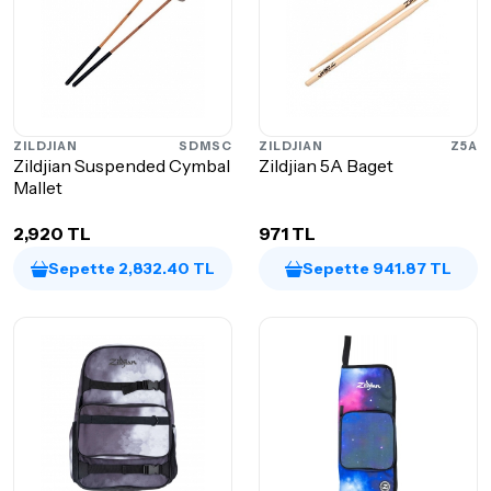
ZILDJIAN
SDMSC
ZILDJIAN
Z5A
Zildjian Suspended Cymbal
Zildjian 5A Baget
Mallet
2,920 TL
971 TL
Sepette 2,832.40 TL
Sepette 941.87 TL