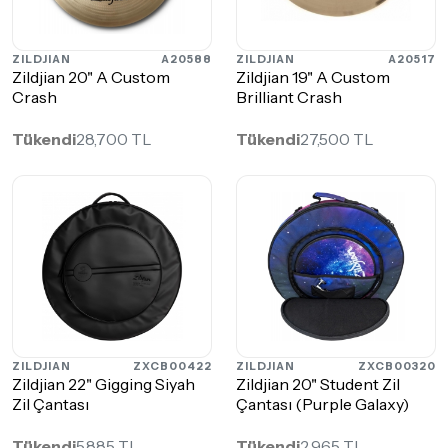
ZILDJIAN
A20588
ZILDJIAN
A20517
Zildjian 20" A Custom
Zildjian 19" A Custom
Crash
Brilliant Crash
Tükendi
28,700 TL
Tükendi
27,500 TL
ZILDJIAN
ZXCB00422
ZILDJIAN
ZXCB00320
Zildjian 22" Gigging Siyah
Zildjian 20" Student Zil
Zil Çantası
Çantası (Purple Galaxy)
Tükendi
5,885 TL
Tükendi
2,965 TL