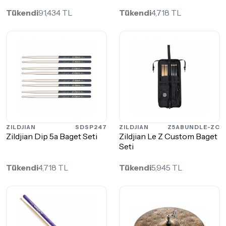
Tükendi
91,434 TL
Tükendi
4,718 TL
ZILDJIAN
SDSP247
ZILDJIAN
Z5ABUNDLE-ZC
Zildjian Dip 5a Baget Seti
Zildjian Le Z Custom Baget
Seti
Tükendi
4,718 TL
Tükendi
5,945 TL