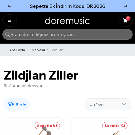
←
Sepette Ek İndirim Kodu: DR2026
→
Tümünü Gör
Tümünü gör
0
Ana Sayfa
Markalar
Zildjian
Zildjian Ziller
657 ürün listeleniyor
Filtrele
Sepette %3
Sepette %3