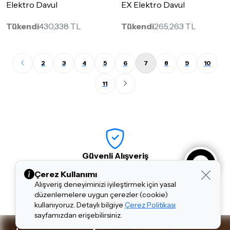
Elektro Davul
EX Elektro Davul
Tükendi
430,338 TL
Tükendi
265,263 TL
2
3
4
5
6
7
8
9
10
11
Güvenli Alışveriş
Kart Bilgilerinizi Kayıt Etmiyoruz, SSL ve 3D Secure ile Kart
Çerez Kullanımı
Koruması Sağlıyoruz
Alışveriş deneyiminizi iyileştirmek için yasal
düzenlemelere uygun çerezler (cookie)
kullanıyoruz. Detaylı bilgiye
Çerez Politikası
sayfamızdan erişebilirsiniz.