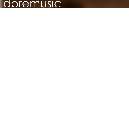
Türkiye'nin En Büyük Müzik Aletleri Mağazalar Zinciri
Kategoriler
Piyanolar
Tuşlular
Gitarlar
Amfi & Pedal
Yaylılar
Nefesliler
Davul & Perküsyon
Stüdyo & DJ
Ses & Sahne
Hi-Fi
Kulaklıklar
Aksesuarlar
Hakkımızda & Hizmetlerimiz
Hakkımızda
İnsan Kaynakları
Garanti ve İade Koşulları
Banka Hesaplarımız
Teslimat Koşulları
İletişim