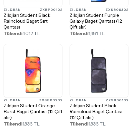
ZILDJIAN
ZXBP00102
ZILDJIAN
ZXSB00302
Zildjian Student Black
Zildjian Student Purple
Raincloud Baget Sırt
Galaxy Baget Çantası (12
Çantası
Çift alır)
Tükendi
4,012 TL
Tükendi
1,481 TL
ZILDJIAN
ZXSB00202
ZILDJIAN
ZXSB00102
Zildjian Student Orange
Zildjian Student Black
Burst Baget Çantası (12 Çift
Raincloud Baget Çantası
alır)
(12 Çift alır)
Tükendi
1,336 TL
Tükendi
1,336 TL