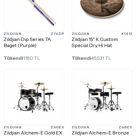
ZILDJIAN
Z7ADP
ZILDJIAN
K1413
Zildjian Dip Series 7A
Zildjian 15" K Custom
Baget (Purple)
Special Dry Hi Hat
Tükendi
1,180 TL
Tükendi
45,531 TL
ZILDJIAN
ZAGEX
ZILDJIAN
ZABEX
Zildjian Alchem-E Gold EX
Zildjian Alchem-E Bronze