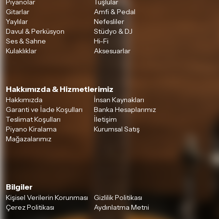
Piyanolar
Tuşlular
Gitarlar
Amfi & Pedal
Yaylılar
Nefesliler
Davul & Perküsyon
Stüdyo & DJ
Ses & Sahne
Hi-Fi
Kulaklıklar
Aksesuarlar
Hakkımızda & Hizmetlerimiz
Hakkımızda
İnsan Kaynakları
Garanti ve İade Koşulları
Banka Hesaplarımız
Teslimat Koşulları
İletişim
Piyano Kiralama
Kurumsal Satış
Mağazalarımız
Bilgiler
Kişisel Verilerin Korunması
Gizlilik Politikası
Çerez Politikası
Aydınlatma Metni