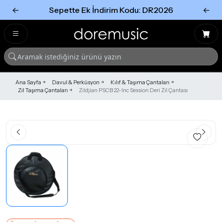
←
Sepette Ek İndirim Kodu: DR2026
←
Tümünü Gör
Tümünü gör
Ana Sayfa
Davul & Perküsyon
Kılıf & Taşıma Çantaları
Zil Taşıma Çantaları
Zildjian PSCB 22-Inc Session Deri Zil Çantası