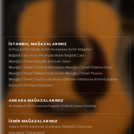
İSTANBUL MAĞAZALARIMIZ
A Plus AVM
•
Akbatı AVM
•
Akmerkez AVM
•
Ataşehir
•
Bağdat Cad. Hi-Fi, Pro Audio Butik
•
Bağdat Cad.
•
Beyoğlu (Tünel) Akustik & Klasik Gitar
•
Beyoğlu (Tünel) Davul & Perküsyon
•
Beyoğlu (Tünel) Elektro Gitar
•
Beyoğlu (Tünel) Nefesli Enstrüman
•
Beyoğlu (Tünel) Piyano
•
Beyoğlu (Tünel) Yaylı Enstrüman
•
Göktürk
•
İstMarina AVM
•
Kadıköy
•
Kozzy AVM
•
Mall of İstanbul
ANKARA MAĞAZALARIMIZ
Armada AVM
•
Eryaman Kaşmir AVM
•
Kızılay
•
Ümitköy
İZMIR MAĞAZALARIMIZ
Agora AVM
•
Alsancak
•
Çankaya (Nefesli)
•
Çankaya
•
Mavişehir (Karşıyaka)