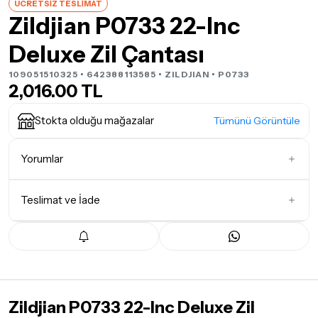
ÜCRETSİZ TESLİMAT
Zildjian P0733 22-Inc
Deluxe Zil Çantası
109051510325 • 642388113585 •
ZILDJIAN
• P0733
2,016.00 TL
Stokta olduğu mağazalar
Tümünü Görüntüle
Yorumlar
Teslimat ve İade
İlk Yorumu Siz Yazın
Teslimat Koşulları
Tüm siparişleriniz
1-3 iş günü
içerisinde kargoya teslim edilir.
Yoğunluk nedeniyle yaşanabilecek gecikmelerde, kargo süreci
maksimum
5 iş günü
gibi bir süreyi aşmayacaktır. Bayram ve
Zildjian P0733 22-Inc Deluxe Zil
tatil günlerinde teslimat yapılamamaktadır.