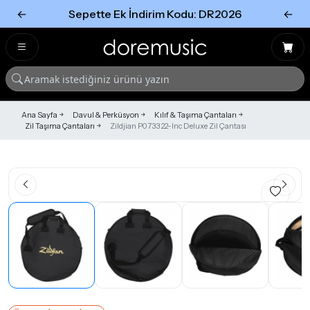
←
Sepette Ek İndirim Kodu: DR2026
←
Tümünü Gör
Tümünü gör
Ana Sayfa
Davul & Perküsyon
Kılıf & Taşıma Çantaları
Zil Taşıma Çantaları
Zildjian P0733 22-Inc Deluxe Zil Çantası