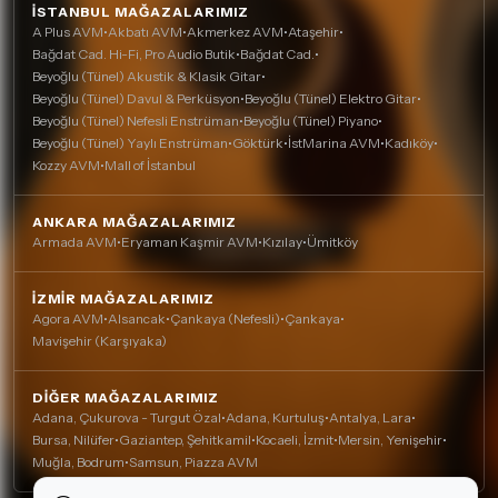
İSTANBUL MAĞAZALARIMIZ
A Plus AVM
•
Akbatı AVM
•
Akmerkez AVM
•
Ataşehir
•
Bağdat Cad. Hi-Fi, Pro Audio Butik
•
Bağdat Cad.
•
Beyoğlu (Tünel) Akustik & Klasik Gitar
•
Beyoğlu (Tünel) Davul & Perküsyon
•
Beyoğlu (Tünel) Elektro Gitar
•
Beyoğlu (Tünel) Nefesli Enstrüman
•
Beyoğlu (Tünel) Piyano
•
Beyoğlu (Tünel) Yaylı Enstrüman
•
Göktürk
•
İstMarina AVM
•
Kadıköy
•
Kozzy AVM
•
Mall of İstanbul
ANKARA MAĞAZALARIMIZ
Armada AVM
•
Eryaman Kaşmir AVM
•
Kızılay
•
Ümitköy
İZMIR MAĞAZALARIMIZ
Agora AVM
•
Alsancak
•
Çankaya (Nefesli)
•
Çankaya
•
Mavişehir (Karşıyaka)
DIĞER MAĞAZALARIMIZ
Adana, Çukurova - Turgut Özal
•
Adana, Kurtuluş
•
Antalya, Lara
•
Bursa, Nilüfer
•
Gaziantep, Şehitkamil
•
Kocaeli, İzmit
•
Mersin, Yenişehir
•
Muğla, Bodrum
•
Samsun, Piazza AVM