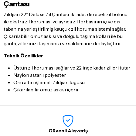
Çantası
Seçtiğiniz ürünlerin tamamı
doremusic Sevkiyat Ekibi
ya da
Aras Kargo
garantisi ile adresinize teslim edilecektir.
Zildjian 22” Deluxe Zil Çantası, iki adet dereceli zil bölücü
ile ekstra zil koruması ve ayrıca zil torbasının iç ve dış
Detaylar için
tıklayınız
tabanına yerleştirilmiş kauçuk zil koruma sistemi sağlar.
İade Koşulları
Çıkarılabilir omuz askısı ve dolgulu taşıma kolları ile bu
Sitemiz üzerinden satın almış olduğunuz ürünleri, teslimat
çanta, zillerinizi taşımanızı ve saklamanızı kolaylaştırır.
tarihinden itibaren
14 Gün
içerisinde iade edebilir ya da
değiştirebilirsiniz.
Teknik Özellikler
İadesi ve değişimi mümkün olmayan ürünler için
tıklayınız
.
Üstün zil koruması sağlar ve 22 inçe kadar zilleri tutar
İade ve değişimi talep edilecek ürünün ticari vasfını yitirmemiş
Naylon astarlı polyester
olması, ambalajının korunmuş, aksesuar ve tüm ürün içeriğinin
Önü altın işlemeli Zildjian logosu
eksiksiz olması gerekmektedir. Satın almış olduğunuz ürünü
Çıkarılabilir omuz askısı içerir
göndermeden önce mutlaka
Destek
ekibimiz ile iletişime
geçerek bilgi veriniz.
İade ve değişim koşulları, ürün kategorilerine göre farklılık
gösterebilir. Lütfen satın almadan önce ilgili ürünün
iade/değişim şartlarını kontrol ettiğinizden emin olun.
Güvenli Alışveriş
Detaylar için
tıklayınız