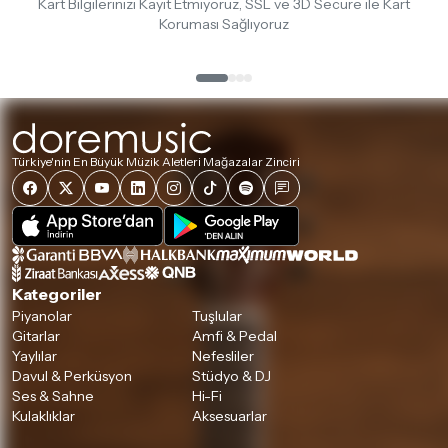
Kart Bilgilerinizi Kayıt Etmiyoruz, SSL ve 3D Secure ile Kart
Koruması Sağlıyoruz
Türkiye'nin En Büyük Müzik Aletleri Mağazalar Zinciri
Kategoriler
Piyanolar
Tuşlular
Gitarlar
Amfi & Pedal
Yaylılar
Nefesliler
Davul & Perküsyon
Stüdyo & DJ
Ses & Sahne
Hi-Fi
Kulaklıklar
Aksesuarlar