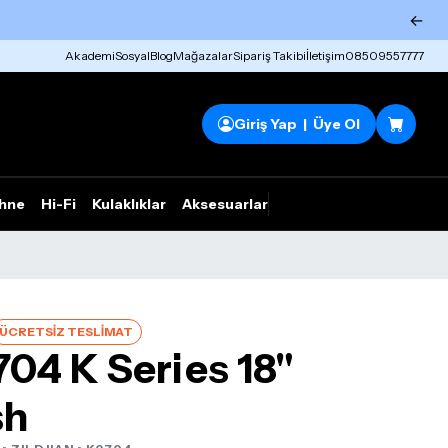
←
Akademi
Sosyal
Blog
Mağazalar
Sipariş Takibi
İletişim
08509557777
Giriş Yap | Üye Ol
hne
Hi-Fi
Kulaklıklar
Aksesuarlar
Rhym Outlet
ÜCRETSİZ TESLİMAT
704 K Series 18"
sh