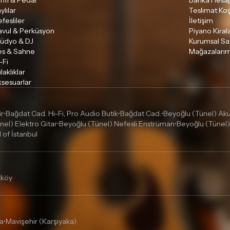
mfi & Pedal
Banka Hesap
ylılar
Teslimat Koş
fesliler
İletişim
avul & Perküsyon
Piyano Kira
tüdyo & DJ
Kurumsal Sa
es & Sahne
Mağazalarım
-Fi
laklıklar
sesuarlar
ir
Bağdat Cad. Hi-Fi, Pro Audio Butik
Bağdat Cad.
Beyoğlu (Tünel) Akus
•
•
•
nel) Elektro Gitar
Beyoğlu (Tünel) Nefesli Enstrüman
Beyoğlu (Tünel)
•
•
l of İstanbul
tköy
a
Mavişehir (Karşıyaka)
•