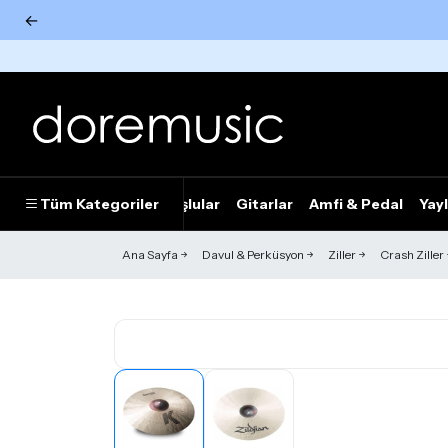
←
Tümünü Gör
Tüm Kategoriler
Piyanolar
Tuşlular
Gitarlar
Amfi & Pedal
Yayl
Ana Sayfa
Davul & Perküsyon
Ziller
Crash Ziller