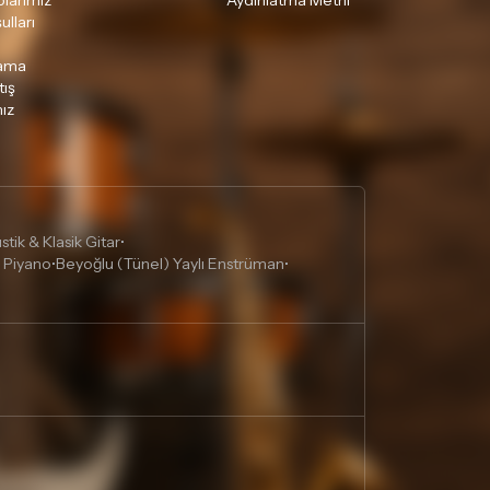
larımız
Aydınlatma Metni
ulları
lama
tış
ız
tik & Klasik Gitar
•
 Piyano
Beyoğlu (Tünel) Yaylı Enstrüman
•
•