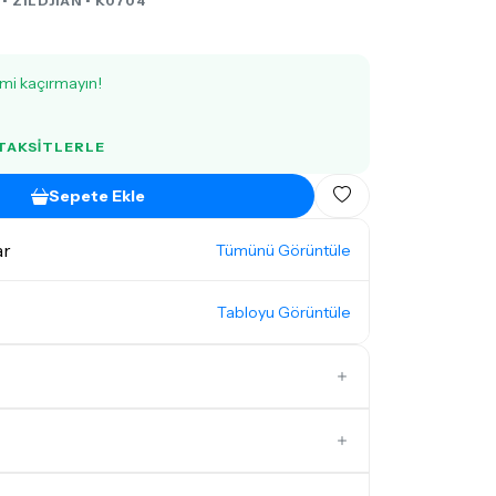
 •
ZILDJIAN
• K0704
imi kaçırmayın!
 TAKSITLERLE
Sepete Ekle
ar
Tümünü Görüntüle
Tabloyu Görüntüle
18 Inc