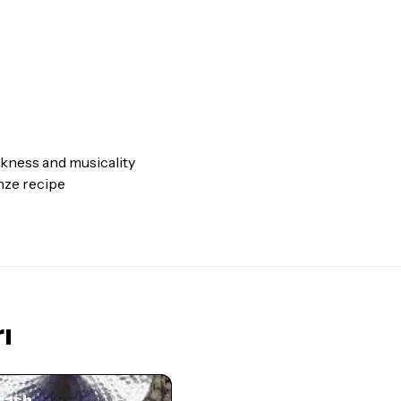
İade ve değişimi talep edil
ambalajının korunmuş, akse
gerekmektedir. Satın alm
mutlaka
Destek
ekibimiz il
İade ve değişim koşulları, ü
Lütfen satın almadan önce i
ettiğinizden emin olun.
kness and musicality
nze recipe
Detaylar için
tıklayınız
ı
rash