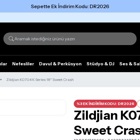
Sepette Ek İndirim Kodu: DR2026
Tümünü gör
ılar
Nefesliler
Davul & Perküsyon
Stüdyo & DJ
Ses & Sa
Zildjian K0704 K Series 18" Sweet Crash
%3 EK İNDİRİM KODU: DR2026
Zildjian K0
Sweet Cra