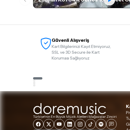
Güvenli Alışveriş
Kart Bilgilerinizi Kayıt Etmiyoruz,
SSL ve 3D Secure ile Kart
Koruması Sağlıyoruz
K
Pi
Türkiye'nin En Büyük Müzik Aletleri Mağazalar Zinciri
Tu
Gi