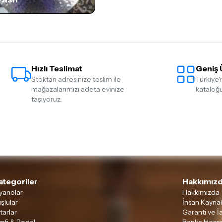
Hızlı Teslimat
Geniş 
Stoktan adresinize teslim ile
Türkiye'
mağazalarımızı adeta evinize
kataloğu
taşıyoruz.
ategoriler
Hakkımızd
yanolar
Hakkımızda
şlular
İnsan Kaynak
tarlar
Garanti ve İ