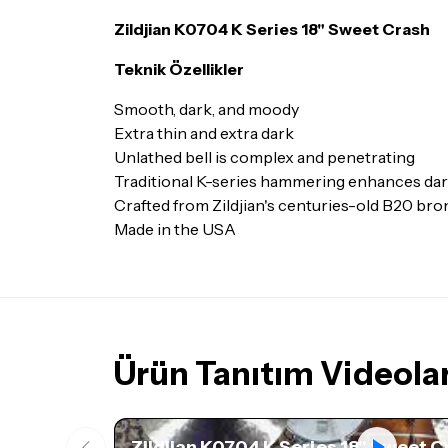
Zildjian K0704 K Series 18" Sweet Crash
Teknik Özellikler
Smooth, dark, and moody
Extra thin and extra dark
Unlathed bell is complex and penetrating
Traditional K-series hammering enhances dar
Crafted from Zildjian's centuries-old B20 bro
Made in the USA
Ürün Tanıtım Videolar
Zildjian K0704 K Series 18" Sweet C