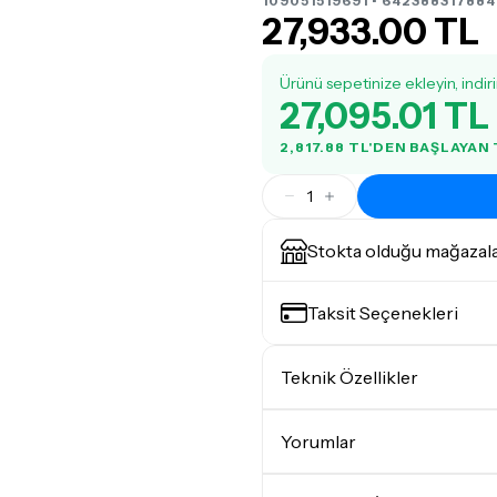
109051519691 • 642388317884
27,933.00 TL
Ürünü sepetinize ekleyin, indir
27,095.01 TL
2,817.88 TL'DEN BAŞLAYAN
1
Stokta olduğu mağazal
Taksit Seçenekleri
Teknik Özellikler
Büyüklük (Ölçü)
Yorumlar