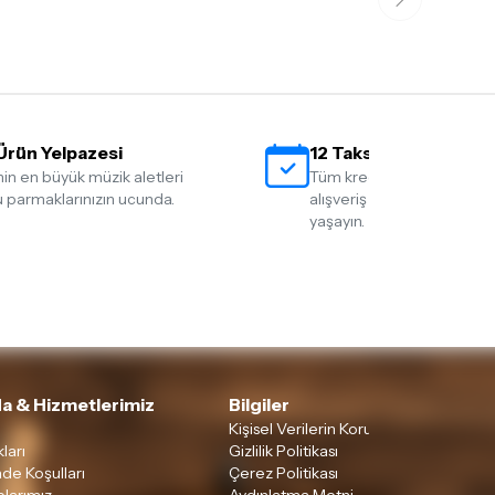
Ürün Yelpazesi
12 Taksit İmkanı
nin en büyük müzik aletleri
Tüm kredi kartlarına 12 tak
 parmaklarınızın ucunda.
alışveriş yapmanın rahatlığ
yaşayın.
a & Hizmetlerimiz
Bilgiler
Kişisel Verilerin Korunması
ları
Gizlilik Politikası
ade Koşulları
Çerez Politikası