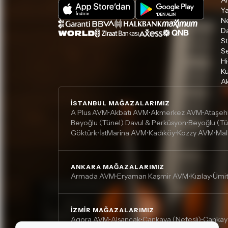
A
Ya
Ne
D
S
S
Hi
Ku
Ak
İSTANBUL MAĞAZALARIMIZ
A Plus AVM
Akbatı AVM
Akmerkez AVM
Ataşeh
•
•
•
Beyoğlu (Tünel) Davul & Perküsyon
Beyoğlu (Tü
•
Göktürk
İstMarina AVM
Kadıköy
Kozzy AVM
Mal
•
•
•
•
ANKARA MAĞAZALARIMIZ
Armada AVM
Eryaman Kaşmir AVM
Kızılay
Ümi
•
•
•
İZMIR MAĞAZALARIMIZ
Agora AVM
Alsancak
Çankaya (Nefesli)
Çankay
•
•
•