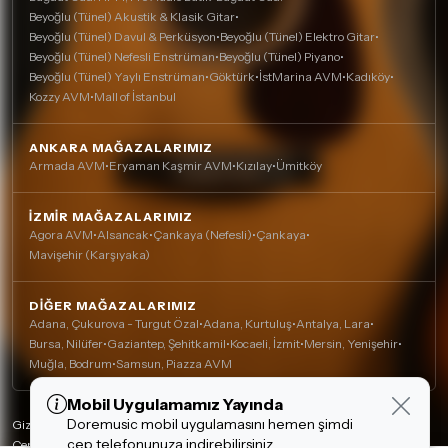
Beyoğlu (Tünel) Akustik & Klasik Gitar
•
Beyoğlu (Tünel) Davul & Perküsyon
•
Beyoğlu (Tünel) Elektro Gitar
•
Beyoğlu (Tünel) Nefesli Enstrüman
•
Beyoğlu (Tünel) Piyano
•
Beyoğlu (Tünel) Yaylı Enstrüman
•
Göktürk
•
İstMarina AVM
•
Kadıköy
•
Kozzy AVM
•
Mall of İstanbul
ANKARA MAĞAZALARIMIZ
Armada AVM
•
Eryaman Kaşmir AVM
•
Kızılay
•
Ümitköy
İZMIR MAĞAZALARIMIZ
Agora AVM
•
Alsancak
•
Çankaya (Nefesli)
•
Çankaya
•
Mavişehir (Karşıyaka)
DIĞER MAĞAZALARIMIZ
Adana, Çukurova - Turgut Özal
•
Adana, Kurtuluş
•
Antalya, Lara
•
Bursa, Nilüfer
•
Gaziantep, Şehitkamil
•
Kocaeli, İzmit
•
Mersin, Yenişehir
•
Muğla, Bodrum
•
Samsun, Piazza AVM
Mobil Uygulamamız Yayında
Çerez Kullanımı
Doremusic mobil uygulamasını hemen şimdi
Alışveriş deneyiminizi iyileştirmek için yasal
Gizlilik Politikası
cep telefonunuza indirebilirsiniz.
düzenlemelere uygun çerezler (cookie)
Çerez Politikası