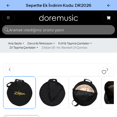
←
Sepette Ek İndirim Kodu: DR2026
←
Tümünü Gör
Tümünü gör
Ana Sayfa
Davul & Perküsyon
Kılıf & Taşıma Çantaları
Zil Taşıma Çantaları
Zildjian 20-Inc Standart Zil Çantası