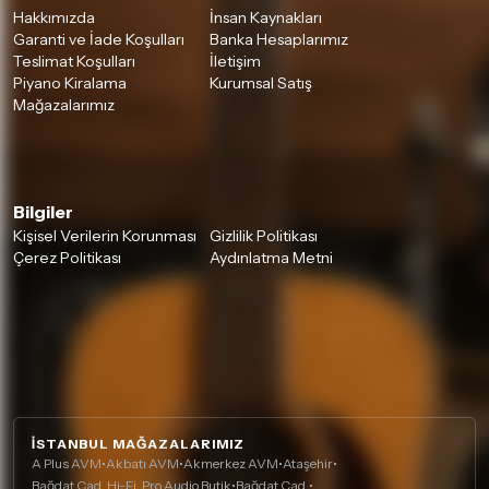
Hakkımızda
İnsan Kaynakları
Garanti ve İade Koşulları
Banka Hesaplarımız
Teslimat Koşulları
İletişim
Piyano Kiralama
Kurumsal Satış
Mağazalarımız
Bilgiler
Kişisel Verilerin Korunması
Gizlilik Politikası
Çerez Politikası
Aydınlatma Metni
İSTANBUL MAĞAZALARIMIZ
A Plus AVM
•
Akbatı AVM
•
Akmerkez AVM
•
Ataşehir
•
Bağdat Cad. Hi-Fi, Pro Audio Butik
•
Bağdat Cad.
•