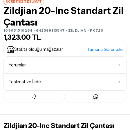
ÜCRETSİZ TESLİMAT
Zildjian 20-Inc Standart Zil
Çantası
109051510264 • 642388113547 •
ZILDJIAN
• P0729
1,323.00 TL
Stokta olduğu mağazalar
Tümünü Görüntüle
Yorumlar
Teslimat ve İade
İlk Yorumu Siz Yazın
Teslimat Koşulları
Tüm siparişleriniz
1-3 iş günü
içerisinde kargoya teslim edilir.
Yoğunluk nedeniyle yaşanabilecek gecikmelerde, kargo süreci
maksimum
5 iş günü
gibi bir süreyi aşmayacaktır. Bayram ve
Zildjian 20-Inc Standart Zil Çantası
tatil günlerinde teslimat yapılamamaktadır.