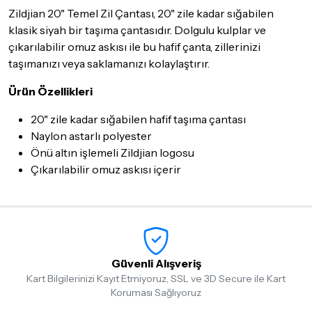
Seçtiğiniz ürünlerin tamamı
doremusic Sevkiyat Ekibi
ya da
Zildjian 20" Temel Zil Çantası, 20" zile kadar sığabilen
Aras Kargo
garantisi ile adresinize teslim edilecektir.
klasik siyah bir taşıma çantasıdır. Dolgulu kulplar ve
çıkarılabilir omuz askısı ile bu hafif çanta, zillerinizi
Detaylar için
tıklayınız
taşımanızı veya saklamanızı kolaylaştırır.
İade Koşulları
Ürün Özellikleri
Sitemiz üzerinden satın almış olduğunuz ürünleri, teslimat
tarihinden itibaren
14 Gün
içerisinde iade edebilir ya da
20" zile kadar sığabilen hafif taşıma çantası
değiştirebilirsiniz.
Naylon astarlı polyester
İadesi ve değişimi mümkün olmayan ürünler için
tıklayınız
.
Önü altın işlemeli Zildjian logosu
Çıkarılabilir omuz askısı içerir
İade ve değişimi talep edilecek ürünün ticari vasfını yitirmemiş
olması, ambalajının korunmuş, aksesuar ve tüm ürün içeriğinin
eksiksiz olması gerekmektedir. Satın almış olduğunuz ürünü
göndermeden önce mutlaka
Destek
ekibimiz ile iletişime
geçerek bilgi veriniz.
İade ve değişim koşulları, ürün kategorilerine göre farklılık
Güvenli Alışveriş
gösterebilir. Lütfen satın almadan önce ilgili ürünün
Kart Bilgilerinizi Kayıt Etmiyoruz, SSL ve 3D Secure ile Kart
iade/değişim şartlarını kontrol ettiğinizden emin olun.
Koruması Sağlıyoruz
Detaylar için
tıklayınız