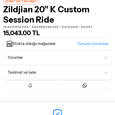
ÜCRETSİZ TESLİMAT
Zildjian 20" K Custom
Session Ride
109051510265 • 642388292235 •
ZILDJIAN
• K0997
15,043.00 TL
Stokta olduğu mağazalar
Tümünü Görüntüle
Yorumlar
Teslimat ve İade
İlk Yorumu Siz Yazın
Teslimat Koşulları
Tüm siparişleriniz
1-3 iş günü
içerisinde kargoya teslim edilir.
Yoğunluk nedeniyle yaşanabilecek gecikmelerde, kargo süreci
maksimum
5 iş günü
gibi bir süreyi aşmayacaktır. Bayram ve
tatil günlerinde teslimat yapılamamaktadır.