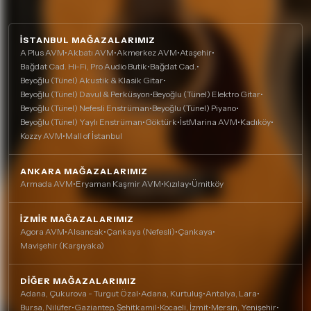
İSTANBUL MAĞAZALARIMIZ
A Plus AVM
•
Akbatı AVM
•
Akmerkez AVM
•
Ataşehir
•
Bağdat Cad. Hi-Fi, Pro Audio Butik
•
Bağdat Cad.
•
Beyoğlu (Tünel) Akustik & Klasik Gitar
•
Beyoğlu (Tünel) Davul & Perküsyon
•
Beyoğlu (Tünel) Elektro Gitar
•
Beyoğlu (Tünel) Nefesli Enstrüman
•
Beyoğlu (Tünel) Piyano
•
Beyoğlu (Tünel) Yaylı Enstrüman
•
Göktürk
•
İstMarina AVM
•
Kadıköy
•
Kozzy AVM
•
Mall of İstanbul
ANKARA MAĞAZALARIMIZ
Armada AVM
•
Eryaman Kaşmir AVM
•
Kızılay
•
Ümitköy
İZMIR MAĞAZALARIMIZ
Agora AVM
•
Alsancak
•
Çankaya (Nefesli)
•
Çankaya
•
Mavişehir (Karşıyaka)
DIĞER MAĞAZALARIMIZ
Adana, Çukurova - Turgut Özal
•
Adana, Kurtuluş
•
Antalya, Lara
•
Bursa, Nilüfer
•
Gaziantep, Şehitkamil
•
Kocaeli, İzmit
•
Mersin, Yenişehir
•