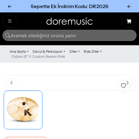
←
Sepette Ek İndirim Kodu: DR2026
←
Tümünü Gör
Tümünü gör
Ana Sayfa
Davul & Perküsyon
Ziller
Ride Ziller
Zildjian 20" K Custom Session Ride