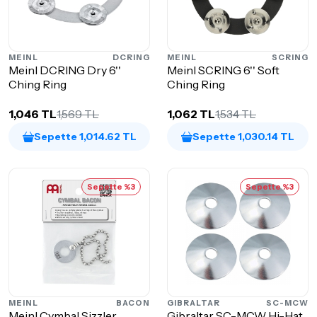
MEINL
DCRING
MEINL
SCRING
Meinl DCRING Dry 6''
Meinl SCRING 6'' Soft
Ching Ring
Ching Ring
1,046 TL
1,569 TL
1,062 TL
1,534 TL
Sepette 1,014.62 TL
Sepette 1,030.14 TL
Sepette %3
Sepette %3
MEINL
BACON
GIBRALTAR
SC-MCW
Meinl Cymbal Sizzler
Gibraltar SC-MCW Hi-Hat