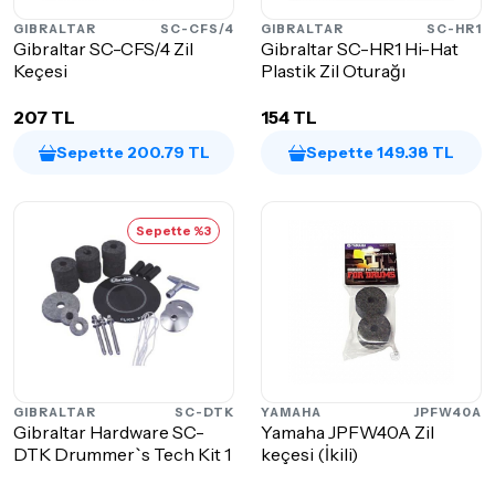
GIBRALTAR
SC-CFS/4
GIBRALTAR
SC-HR1
Gibraltar SC-CFS/4 Zil
Gibraltar SC-HR1 Hi-Hat
Keçesi
Plastik Zil Oturağı
207 TL
154 TL
Sepette 200.79 TL
Sepette 149.38 TL
Sepette %3
GIBRALTAR
SC-DTK
YAMAHA
JPFW40A
Gibraltar Hardware SC-
Yamaha JPFW40A Zil
DTK Drummer`s Tech Kit 1
keçesi (İkili)