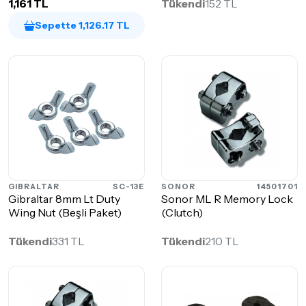
1,161 TL
Tükendi
152 TL
Sepette 1,126.17 TL
GIBRALTAR
SC-13E
SONOR
14501701
Gibraltar 8mm Lt Duty
Sonor ML R Memory Lock
Wing Nut (Beşli Paket)
(Clutch)
Tükendi
331 TL
Tükendi
210 TL