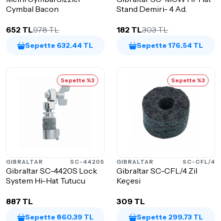
Cymbal Bacon
Stand Demiri- 4 Ad.
652 TL
978 TL
182 TL
303 TL
Sepette 632.44 TL
Sepette 176.54 TL
Sepette %3
Sepette %3
GIBRALTAR
SC-4420S
GIBRALTAR
SC-CFL/4
Gibraltar SC-4420S Lock
Gibraltar SC-CFL/4 Zil
System Hi-Hat Tutucu
Keçesi
887 TL
309 TL
Sepette 860.39 TL
Sepette 299.73 TL