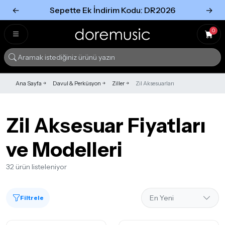
←
Sepette Ek İndirim Kodu: DR2026
→
Tümünü Gör
Tümünü gör
0
Ana Sayfa
Davul & Perküsyon
Ziller
Zil Aksesuarları
Zil Aksesuar Fiyatları
ve Modelleri
32 ürün listeleniyor
Filtrele