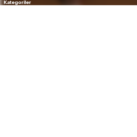
Kategoriler
Piyanolar
Tuşlular
Gitarlar
Amfi & Pedal
Yaylılar
Nefesliler
Davul & Perküsyon
Stüdyo & DJ
Ses & Sahne
Hi-Fi
Kulaklıklar
Aksesuarlar
Hakkımızda & Hizmetlerimiz
Hakkımızda
İnsan Kaynakları
Garanti ve İade Koşulları
Banka Hesaplarımız
Teslimat Koşulları
İletişim
Piyano Kiralama
Kurumsal Satış
Mağazalarımız
Bilgiler
Kişisel Verilerin Korunması
Gizlilik Politikası