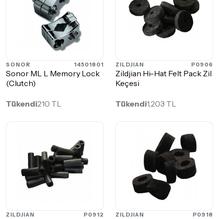
SONOR
14501801
ZILDJIAN
P0906
Sonor ML L Memory Lock
Zildjian Hi-Hat Felt Pack Zil
(Clutch)
Keçesi
Tükendi
210 TL
Tükendi
1,203 TL
ZILDJIAN
P0912
ZILDJIAN
P0918