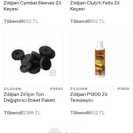
Zildjian Cymbal Sleeves Zil
Zildjian Clutch Felts Zil
Keçesi
Keçesi
Tükendi
802 TL
Tükendi
802 TL
ZILDJIAN
P0300
ZILDJIAN
P1300
Zildjian Zil İçin Ton
Zildjian P1300 Zil
Değiştirici Etiket Paketi
Temizeyici
Tükendi
1,088 TL
Tükendi
802 TL