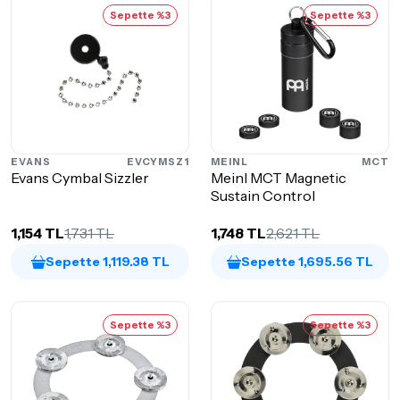
Sepette %3
Sepette %3
EVANS
EVCYMSZ1
MEINL
MCT
Evans Cymbal Sizzler
Meinl MCT Magnetic
Sustain Control
1,154 TL
1,731 TL
1,748 TL
2,621 TL
Sepette 1,119.38 TL
Sepette 1,695.56 TL
Sepette %3
Sepette %3