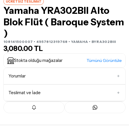
ÜCRETSİZ TESLİMAT
Yamaha YRA302BII Alto
Blok Flüt ( Baroque System
)
108141500007 • 4957812319768 •
YAMAHA
• BYRA302BIII
3,080.00 TL
Stokta olduğu mağazalar
Tümünü Görüntüle
Yorumlar
Teslimat ve İade
İlk Yorumu Siz Yazın
Teslimat Koşulları
Tüm siparişleriniz
1-3 iş günü
içerisinde kargoya teslim edilir.
Yoğunluk nedeniyle yaşanabilecek gecikmelerde, kargo süreci