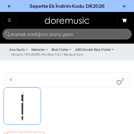
←
Sepette Ek İndirim Kodu: DR2026
←
Tümünü Gör
Tümünü gör
Ana Sayfa
Nefesliler
Blok Flütler
ABS Gövdeli Blok Flütler
Yamaha YRA302BII Alto Blok Flüt ( Baroque Syst...