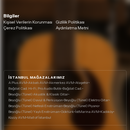
Bilgiler
Kişisel Verilerin Korunması
Gizlilik Politikası
Çerez Politikası
Aydınlatma Metni
İSTANBUL MAĞAZALARIMIZ
A Plus AVM
•
Akbatı AVM
•
Akmerkez AVM
•
Ataşehir
•
Bağdat Cad. Hi-Fi, Pro Audio Butik
•
Bağdat Cad.
•
Beyoğlu (Tünel) Akustik & Klasik Gitar
•
Beyoğlu (Tünel) Davul & Perküsyon
•
Beyoğlu (Tünel) Elektro Gitar
•
Beyoğlu (Tünel) Nefesli Enstrüman
•
Beyoğlu (Tünel) Piyano
•
Beyoğlu (Tünel) Yaylı Enstrüman
•
Göktürk
•
İstMarina AVM
•
Kadıköy
•
Kozzy AVM
•
Mall of İstanbul