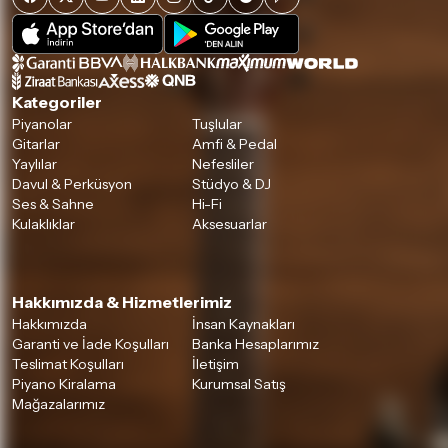
Detaylar için
tıklayınız
Kategoriler
Piyanolar
Tuşlular
Gitarlar
Amfi & Pedal
Yaylılar
Nefesliler
Davul & Perküsyon
Stüdyo & DJ
Ses & Sahne
Hi-Fi
Kulaklıklar
Aksesuarlar
Hakkımızda & Hizmetlerimiz
Hakkımızda
İnsan Kaynakları
Garanti ve İade Koşulları
Banka Hesaplarımız
Teslimat Koşulları
İletişim
Piyano Kiralama
Kurumsal Satış
Mağazalarımız