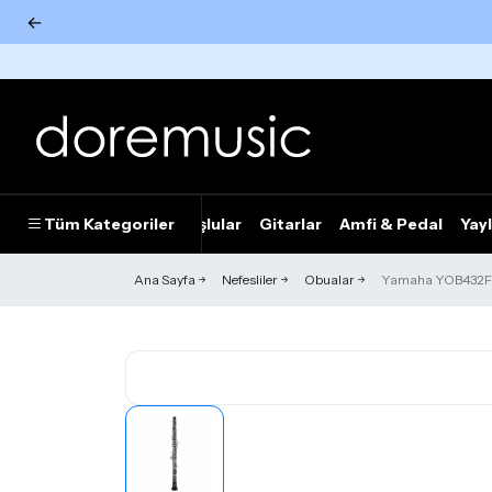
←
Tümünü Gör
Tüm Kategoriler
Piyanolar
Tuşlular
Gitarlar
Amfi & Pedal
Yayl
Ana Sayfa
Nefesliler
Obualar
Yamaha YOB432F