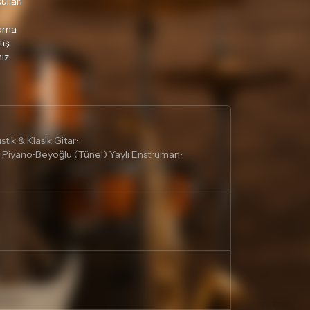
ulları
lama
tış
ız
tik & Klasik Gitar
•
 Piyano
Beyoğlu (Tünel) Yaylı Enstrüman
•
•