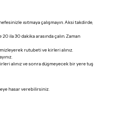
mış olduğunuz ürünleri, teslimat tarihinden
ade edebilir ya da değiştirebilirsiniz.
efesinizle ısıtmaya çalışmayın. Aksi takdirde,
 olmayan ürünler için
tıklayınız
.
ce 20 ila 30 dakika arasında çalın. Zaman
ecek ürünün ticari vasfını yitirmemiş olması,
suar ve tüm ürün içeriğinin eksiksiz olması
izleyerek rutubeti ve kirleri alınız.
ış olduğunuz ürünü göndermeden önce
yınız.
e iletişime geçerek bilgi veriniz.
kirleri alınız ve sonra düşmeyecek bir yere tuş
rün kategorilerine göre farklılık gösterebilir.
lgili ürünün iade/değişim şartlarını kontrol
ye hasar verebilirsiniz.