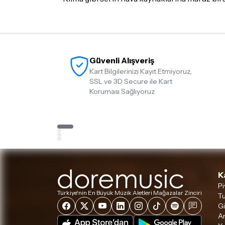
Güvenli Alışveriş
Kart Bilgilerinizi Kayıt Etmiyoruz,
SSL ve 3D Secure ile Kart
Koruması Sağlıyoruz
K
Pi
Türkiye'nin En Büyük Müzik Aletleri Mağazalar Zinciri
Tu
Gi
A