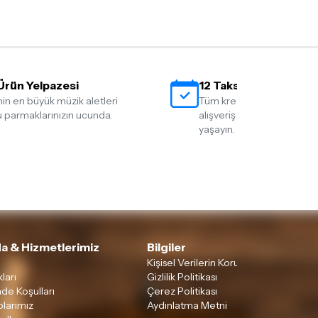
Ürün Yelpazesi
12 Taksit İmkanı
nin en büyük müzik aletleri
Tüm kredi kartlarına 12 tak
 parmaklarınızın ucunda.
alışveriş yapmanın rahatlığ
yaşayın.
a & Hizmetlerimiz
Bilgiler
Kişisel Verilerin Korunması
ları
Gizlilik Politikası
ade Koşulları
Çerez Politikası
larımız
Aydınlatma Metni