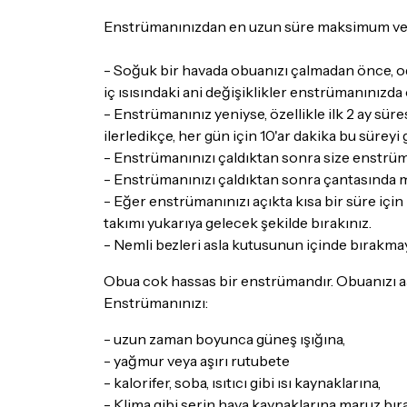
Enstrümanınızdan en uzun süre maksimum verim
- Soğuk bir havada obuanızı çalmadan önce, oda
iç ısısındaki ani değişiklikler enstrümanınızda
- Enstrümanınız yeniyse, özellikle ilk 2 ay süre
ilerledikçe, her gün için 10'ar dakika bu süreyi g
- Enstrümanınızı çaldıktan sonra size enstrüman
- Enstrümanınızı çaldıktan sonra çantasında mu
- Eğer enstrümanınızı açıkta kısa bir süre için
takımı yukarıya gelecek şekilde bırakınız.
- Nemli bezleri asla kutusunun içinde bırakmay
Obua cok hassas bir enstrümandır. Obuanızı aş
Enstrümanınızı:
- uzun zaman boyunca güneş ışığına,
- yağmur veya aşırı rutubete
- kalorifer, soba, ısıtıcı gibi ısı kaynaklarına,
- Klima gibi serin hava kaynaklarına maruz bır