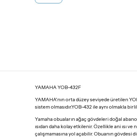
YAMAHA YOB-432F
YAMAHA'nın orta düzey seviyede üretilen YOB-3
sistem olmasıdır.YOB-432 ile aynı olmakla birl
Yamaha obuaların ağaç gövdeleri doğal abanoz
ısıdan daha kolay etkilenir. Özellikle ani ısı
çalışmamasına yol açabilir. Obuanın gövdesi d