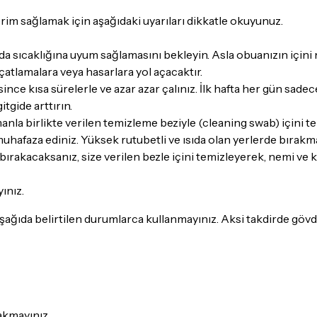
İade Koşulları
Sitemiz üzerinden satın al
 sağlamak için aşağıdaki uyarıları dikkatle okuyunuz.
itibaren
14 Gün
içerisinde i
 sıcaklığına uyum sağlamasını bekleyin. Asla obuanızın içini n
İadesi ve değişimi mümkün
 çatlamalara veya hasarlara yol açacaktır.
since kısa sürelerle ve azar azar çalınız. İlk hafta her gün sade
İade ve değişimi talep edil
itgide arttırın.
ambalajının korunmuş, akse
la birlikte verilen temizleme beziyle (cleaning swab) içini tem
gerekmektedir. Satın alm
hafaza ediniz. Yüksek rutubetli ve ısıda olan yerlerde bırakma
mutlaka
Destek
ekibimiz il
 bırakacaksanız, size verilen bezle içini temizleyerek, nemi ve 
İade ve değişim koşulları, ü
Lütfen satın almadan önce i
ınız.
ettiğinizden emin olun.
ağıda belirtilen durumlarca kullanmayınız. Aksi takdirde gövde
Detaylar için
tıklayınız
akmayınız.