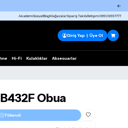
←
Akademi
Sosyal
Blog
Mağazalar
Sipariş Takibi
İletişim
08509557777
Giriş Yap | Üye Ol
hne
Hi-Fi
Kulaklıklar
Aksesuarlar
Rhym Outlet
B432F Obua
Tükendi