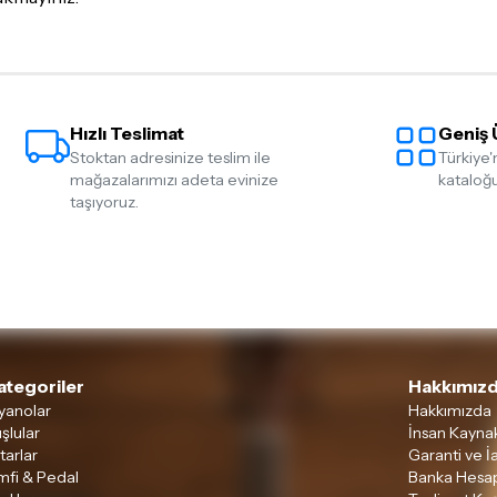
Hızlı Teslimat
Geniş 
Stoktan adresinize teslim ile
Türkiye'
mağazalarımızı adeta evinize
kataloğu
taşıyoruz.
ategoriler
Hakkımızd
yanolar
Hakkımızda
şlular
İnsan Kaynak
tarlar
Garanti ve İ
mfi & Pedal
Banka Hesap