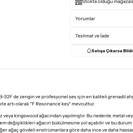
Stokta olduğu mağazal
Yorumlar
Teslimat ve İade
Satışa Çıkarsa Bildi
Teslimat Koşulları
Tüm siparişleriniz
1-3 iş g
Yoğunluk nedeniyle yaşana
maksimum
5 iş günü
gibi b
günlerinde teslimat yapıla
2F de zengin ve profesyonel ses için en kaliteli grenadil ahş
Seçtiğiniz ürünlerin tama
ikte artı olarak "F Resonance key" mevcuttur.
Kargo
garantisi ile adresin
 veya kingswood ağacından yapılmıştır. Bu nedenle, metal vey
Detaylar için
tıklayınız
 ve nem değişiklikleri ağacın bükülmesine yol açabilir ve bu du
iğer ağaç gövdeli enstrümanlara göre daha ince ve daha hassas