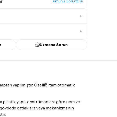
ar
Tümünü Görüntüle
İlk Yorumu Siz Yazın
r
Uzmana Sorun
ünü
içerisinde kargoya teslim edilir.
bilecek gecikmelerde, kargo süreci
ir süreyi aşmayacaktır. Bayram ve tatil
mamaktadır.
aptan yapılmıştır. Özelliği tam otomatik
mı
doremusic Sevkiyat Ekibi
ya da
Aras
ize teslim edilecektir.
a plastik yapılı enstrümanlara göre nem ve
rum gövdede çatlaklara veya mekanizmanın
tır.