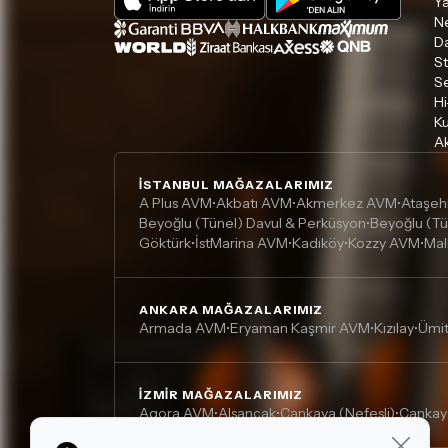
Ya
Ne
D
S
S
Hi
Ku
Ak
İSTANBUL MAĞAZALARIMIZ
A Plus AVM
Akbatı AVM
Akmerkez AVM
Ataşeh
•
•
•
Beyoğlu (Tünel) Davul & Perküsyon
Beyoğlu (Tü
•
Göktürk
İstMarina AVM
Kadıköy
Kozzy AVM
Mal
•
•
•
•
ANKARA MAĞAZALARIMIZ
Armada AVM
Eryaman Kaşmir AVM
Kızılay
Ümi
•
•
•
İZMIR MAĞAZALARIMIZ
Agora AVM
Alsancak
Çankaya (Nefesli)
Çankay
•
•
•