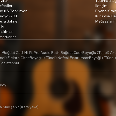
ylılar
Teslimat Koş
fesliler
İletişim
avul & Perküsyon
Piyano Kira
tüdyo & DJ
Kurumsal Sa
es & Sahne
Mağazalarım
-Fi
laklıklar
sesuarlar
ir
Bağdat Cad. Hi-Fi, Pro Audio Butik
Bağdat Cad.
Beyoğlu (Tünel) Akus
•
•
•
nel) Elektro Gitar
Beyoğlu (Tünel) Nefesli Enstrüman
Beyoğlu (Tünel)
•
•
l of İstanbul
tköy
a
Mavişehir (Karşıyaka)
•