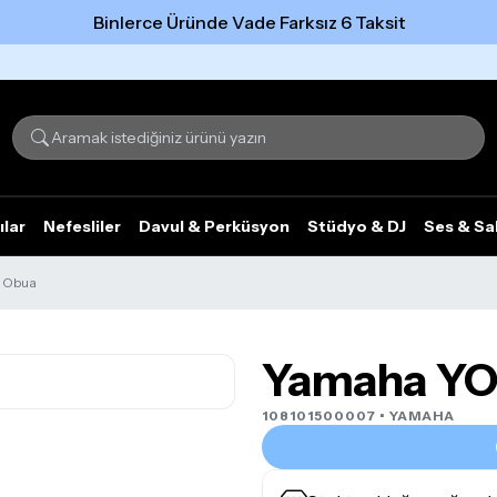
Binlerce Üründe Vade Farksız 6 Taksit
Tümünü gör
ılar
Nefesliler
Davul & Perküsyon
Stüdyo & DJ
Ses & Sa
 Obua
Yamaha YO
108101500007 •
YAMAHA