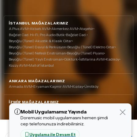
İSTANBUL MAĞAZALARIMIZ
A Plus AVM
•
Akbatı AVM
•
Akmerkez AVM
•
Ataşehir
•
Bağdat Cad. Hi-Fi, Pro Audio Butik
•
Bağdat Cad.
•
Beyoğlu (Tünel) Akustik & Klasik Gitar
•
Beyoğlu (Tünel) Davul & Perküsyon
•
Beyoğlu (Tünel) Elektro Gitar
•
Beyoğlu (Tünel) Nefesli Enstrüman
•
Beyoğlu (Tünel) Piyano
•
Beyoğlu (Tünel) Yaylı Enstrüman
•
Göktürk
•
İstMarina AVM
•
Kadıköy
•
Kozzy AVM
•
Mall of İstanbul
ANKARA MAĞAZALARIMIZ
Armada AVM
•
Eryaman Kaşmir AVM
•
Kızılay
•
Ümitköy
İZMIR MAĞAZALARIMIZ
Agora AVM
•
Alsancak
•
Çankaya (Nefesli)
•
Çankaya
•
Mobil Uygulamamız Yayında
Çerez Kullanımı
Mavişehir (Karşıyaka)
Doremusic mobil uygulamasını hemen şimdi
Alışveriş deneyiminizi iyileştirmek için yasal
cep telefonunuza indirebilirsiniz.
düzenlemelere uygun çerezler (cookie)
53,608.00 TL
80,411.00 TL
DIĞER MAĞAZALARIMIZ
kullanıyoruz. Detaylı bilgiye
Çerez Politikası
Uygulama ile Devam Et
Adana, Çukurova - Turgut Özal
•
Adana, Kurtuluş
•
Antalya, Lara
•
sayfamızdan erişebilirsiniz.