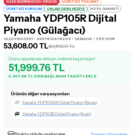
%3 EK İNDİRİM KODU: DR2026
ÜCRETSİZ TESLİMAT
ÜCRETSİZ KURULUM
ONLINE DERS HEDİYE
2+2 YIL GARANTİ
Yamaha YDP105R Dijital
Piyano (Gülağacı)
102011500531 • 4957812678209 •
YAMAHA
• YDP105R
53,608.00 TL
80,411.00 TL
Ürünü sepetinize ekleyin, indirimi kaçırmayın!
51,999.76 TL
5,407.98 TL'DEN BAŞLAYAN TAKSITLERLE
Ürünün diğer varyasyonları
Yamaha YDP105WH Dijital Piyano (Beyaz)
Yamaha YDP105B Dijital Piyano (Siyah)
Stokta olduğu mağazalar
Tümünü Görüntüle