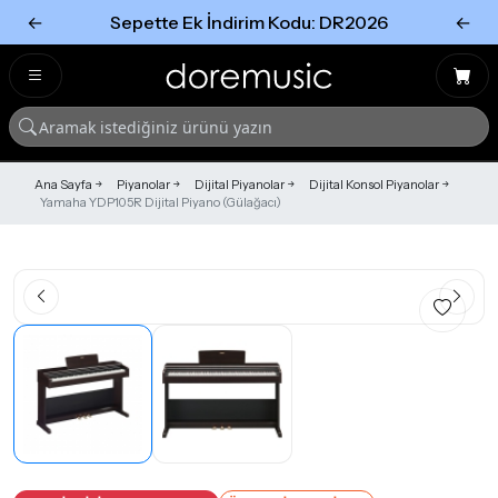
←
Sepette Ek İndirim Kodu: DR2026
←
Tümünü Gör
Tümünü gör
Ana Sayfa
Piyanolar
Dijital Piyanolar
Dijital Konsol Piyanolar
Yamaha YDP105R Dijital Piyano (Gülağacı)