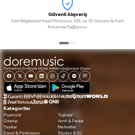
Güvenli Alışveriş
Kart Bilgilerinizi Kayıt Etmiyoruz, SSL ve 3D Secure ile Kart
Koruması Sağlıyoruz
Türkiye'nin En Büyük Müzik Aletleri Mağazalar Zinciri
Kategoriler
Piyanolar
Tuşlular
Gitarlar
Amfi & Pedal
Yaylılar
Nefesliler
Davul & Perküsyon
Stüdyo & DJ