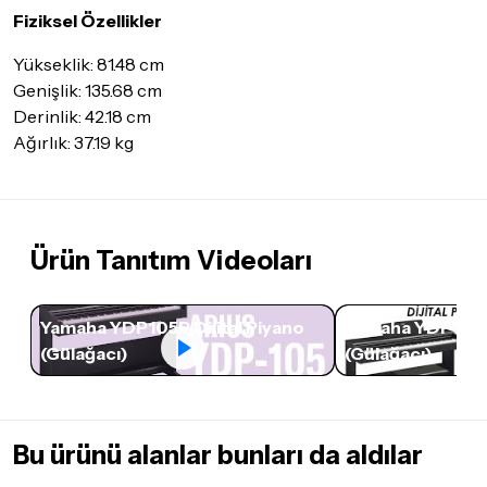
Fiziksel Özellikler
Yükseklik: 81.48 cm
Genişlik: 135.68 cm
Derinlik: 42.18 cm
Ağırlık: 37.19 kg
Ürün Tanıtım Videoları
Yamaha YDP105R Dijital Piyano
Yamaha YDP105R 
(Gülağacı)
(Gülağacı)
Bu ürünü alanlar bunları da aldılar