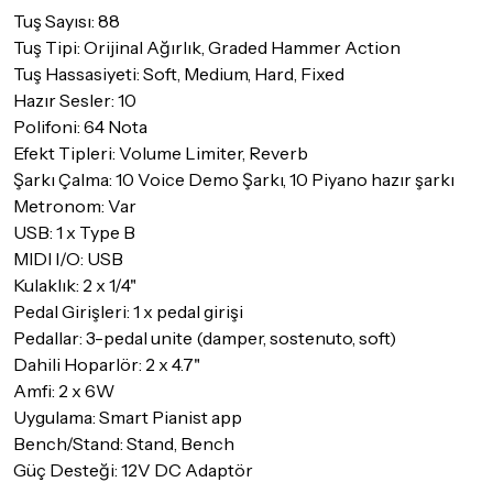
Tuş Sayısı: 88
Tuş Tipi: Orijinal Ağırlık, Graded Hammer Action
Tuş Hassasiyeti: Soft, Medium, Hard, Fixed
Hazır Sesler: 10
Polifoni: 64 Nota
Efekt Tipleri: Volume Limiter, Reverb
Şarkı Çalma: 10 Voice Demo Şarkı, 10 Piyano hazır şarkı
Metronom: Var
USB: 1 x Type B
MIDI I/O: USB
Kulaklık: 2 x 1/4"
Pedal Girişleri: 1 x pedal girişi
Pedallar: 3-pedal unite (damper, sostenuto, soft)
Dahili Hoparlör: 2 x 4.7"
Amfi: 2 x 6W
Uygulama: Smart Pianist app
Bench/Stand: Stand, Bench
Güç Desteği: 12V DC Adaptör