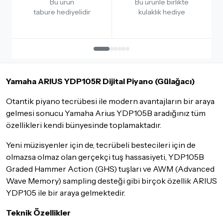
Bu ürün
Bu ürünle birlikte
Detaylar için
tıklayınız
estetik odama çok yakıştı. Yamaha kalitesi kesinlikle
tabure hediyelidir
kulaklık hediye
tavsiye ediyorum,
İade Koşulları
Sitemiz üzerinden satın almış olduğunuz ürünleri, teslimat
İlker Y.
12.01.2023
tarihinden itibaren
14 Gün
içerisinde iade edebilir ya da
değiştirebilirsiniz.
Yorum Yaz
İadesi ve değişimi mümkün olmayan ürünler için
tıklayınız
.
Yamaha ARIUS YDP105R Dijital Piyano (Gülağacı)
İade ve değişimi talep edilecek ürünün ticari vasfını yitirmemiş
olması, ambalajının korunmuş, aksesuar ve tüm ürün içeriğinin
Otantik piyano tecrübesi ile modern avantajların bir araya
eksiksiz olması gerekmektedir. Satın almış olduğunuz ürünü
gelmesi sonucu Yamaha Arius YDP105B aradığınız tüm
göndermeden önce mutlaka
Destek
ekibimiz ile iletişime
özellikleri kendi bünyesinde toplamaktadır.
geçerek bilgi veriniz.
Yeni müzisyenler için de, tecrübeli bestecileri için de
İade ve değişim koşulları, ürün kategorilerine göre farklılık
olmazsa olmaz olan gerçekçi tuş hassasiyeti, YDP105B
gösterebilir. Lütfen satın almadan önce ilgili ürünün
iade/değişim şartlarını kontrol ettiğinizden emin olun.
Graded Hammer Action (GHS) tuşları ve AWM (Advanced
Wave Memory) sampling desteği gibi birçok özellik ARIUS
Detaylar için
tıklayınız
YDP105 ile bir araya gelmektedir.
Teknik Özellikler