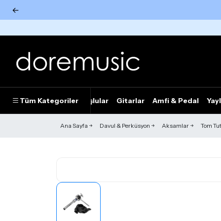
←
Tümünü Gör
Tüm Kategoriler
Piyanolar
Tuşlular
Gitarlar
Amfi & Pedal
Yayl
Ana Sayfa
Davul & Perküsyon
Aksamlar
Tom Tu