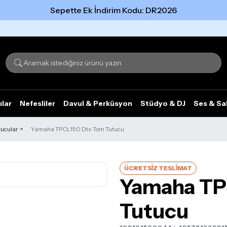
Sepette Ek İndirim Kodu: DR2026
Tümünü gör
ılar
Nefesliler
Davul & Perküsyon
Stüdyo & DJ
Ses & Sa
tucular
Yamaha TPCL150 Dtx Tom Tutucu
ÜCRETSİZ TESLİMAT
Yamaha TP
Tutucu