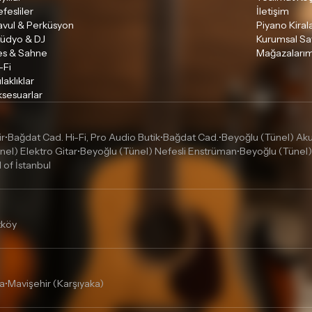
fesliler
İletişim
avul & Perküsyon
Piyano Kira
tüdyo & DJ
Kurumsal Sa
es & Sahne
Mağazalarım
-Fi
laklıklar
sesuarlar
ir
Bağdat Cad. Hi-Fi, Pro Audio Butik
Bağdat Cad.
Beyoğlu (Tünel) Akus
•
•
•
nel) Elektro Gitar
Beyoğlu (Tünel) Nefesli Enstrüman
Beyoğlu (Tünel)
•
•
l of İstanbul
tköy
a
Mavişehir (Karşıyaka)
•