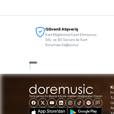
Güvenli Alışveriş
Kart Bilgilerinizi Kayıt Etmiyoruz,
SSL ve 3D Secure ile Kart
Koruması Sağlıyoruz
K
Pi
Türkiye'nin En Büyük Müzik Aletleri Mağazalar Zinciri
Tu
Gi
A
Ya