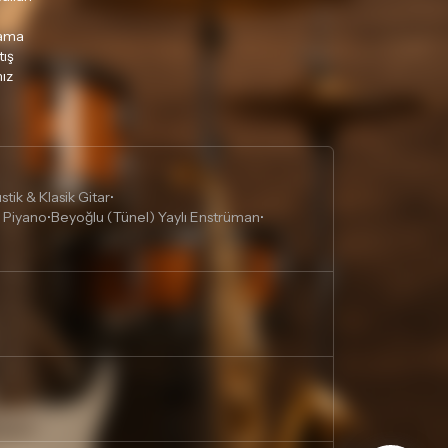
lama
tış
ız
tik & Klasik Gitar
•
 Piyano
Beyoğlu (Tünel) Yaylı Enstrüman
•
•