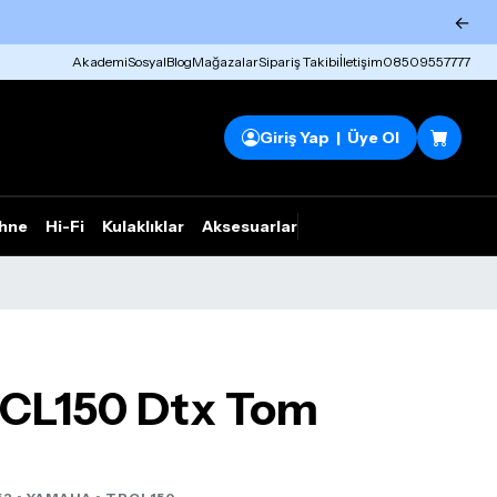
←
Akademi
Sosyal
Blog
Mağazalar
Sipariş Takibi
İletişim
08509557777
Giriş Yap | Üye Ol
hne
Hi-Fi
Kulaklıklar
Aksesuarlar
Rhym Outlet
CL150 Dtx Tom