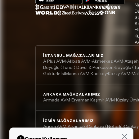
Ne
D
S
S
Hi
Ku
Ak
İSTANBUL MAĞAZALARIMIZ
A Plus AVM
Akbatı AVM
Akmerkez AVM
Ataşeh
•
•
•
Beyoğlu (Tünel) Davul & Perküsyon
Beyoğlu (Tü
•
Göktürk
İstMarina AVM
Kadıköy
Kozzy AVM
Mal
•
•
•
•
ANKARA MAĞAZALARIMIZ
Armada AVM
Eryaman Kaşmir AVM
Kızılay
Ümi
•
•
•
İZMIR MAĞAZALARIMIZ
Agora AVM
Alsancak
Çankaya (Nefesli)
Çankay
•
•
•