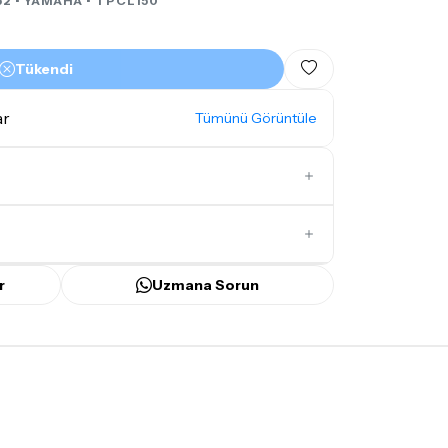
52 •
YAMAHA
• TPCL150
Tükendi
ar
Tümünü Görüntüle
İlk Yorumu Siz Yazın
r
Uzmana Sorun
ünü
içerisinde kargoya teslim edilir.
bilecek gecikmelerde, kargo süreci
ir süreyi aşmayacaktır. Bayram ve tatil
mamaktadır.
mı
doremusic Sevkiyat Ekibi
ya da
Aras