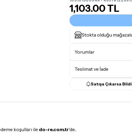
109101500044 • 49578122991
1,103.00 TL
Stokta olduğu mağazal
Yorumlar
Teslimat ve İade
Satışa Çıkarsa Bildi
Teslimat Koşulları
Tüm siparişleriniz
1-3 iş g
Yoğunluk nedeniyle yaşana
maksimum
5 iş günü
gibi b
günlerinde teslimat yapıla
ödeme koşulları ile
do-re.com.tr
'de...
Seçtiğiniz ürünlerin tama