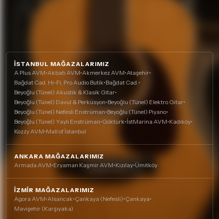
İSTANBUL MAĞAZALARIMIZ
A Plus AVM
•
Akbatı AVM
•
Akmerkez AVM
•
Ataşehir
•
Bağdat Cad. Hi-Fi, Pro Audio Butik
•
Bağdat Cad.
•
Beyoğlu (Tünel) Akustik & Klasik Gitar
•
Beyoğlu (Tünel) Davul & Perküsyon
•
Beyoğlu (Tünel) Elektro Gitar
•
Beyoğlu (Tünel) Nefesli Enstrüman
•
Beyoğlu (Tünel) Piyano
•
Beyoğlu (Tünel) Yaylı Enstrüman
•
Göktürk
•
İstMarina AVM
•
Kadıköy
•
Kozzy AVM
•
Mall of İstanbul
ANKARA MAĞAZALARIMIZ
Armada AVM
•
Eryaman Kaşmir AVM
•
Kızılay
•
Ümitköy
İZMIR MAĞAZALARIMIZ
Agora AVM
•
Alsancak
•
Çankaya (Nefesli)
•
Çankaya
•
Mavişehir (Karşıyaka)