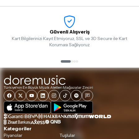
Detaylar için
tıklayınız
Güvenli Alışveriş
Kart Bilgilerinizi Kayıt Etmiyoruz, SSL ve 3D Secure ile Kart
Koruması Sağlıyoruz
Türkiye'nin En Büyük Müzik Aletleri Mağazalar Zinciri
Kategoriler
Piyanolar
Tuşlular