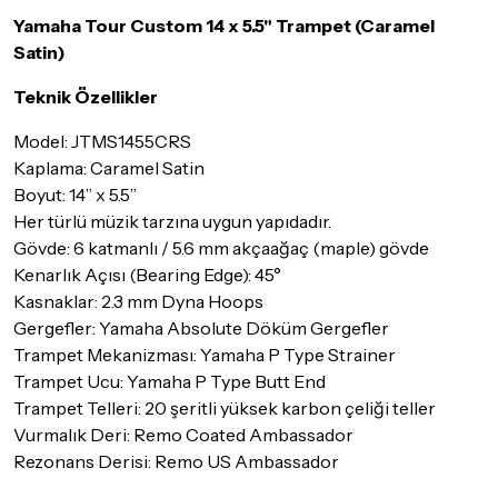
maksimum
5 iş günü
gibi bir süreyi aşmayacaktır. Bayram ve
tatil günlerinde teslimat yapılamamaktadır.
Yamaha Tour Custom 14 x 5.5" Trampet (Caramel
Satin)
Seçtiğiniz ürünlerin tamamı
doremusic Sevkiyat Ekibi
ya da
Aras Kargo
garantisi ile adresinize teslim edilecektir.
Teknik Özellikler
Detaylar için
tıklayınız
Model: JTMS1455CRS
Kaplama: Caramel Satin
İade Koşulları
Boyut: 14” x 5.5”
Sitemiz üzerinden satın almış olduğunuz ürünleri, teslimat
tarihinden itibaren
14 Gün
içerisinde iade edebilir ya da
Her türlü müzik tarzına uygun yapıdadır.
değiştirebilirsiniz.
Gövde: 6 katmanlı / 5.6 mm akçaağaç (maple) gövde
Kenarlık Açısı (Bearing Edge): 45°
İadesi ve değişimi mümkün olmayan ürünler için
tıklayınız
.
Kasnaklar: 2.3 mm Dyna Hoops
İade ve değişimi talep edilecek ürünün ticari vasfını yitirmemiş
Gergefler: Yamaha Absolute Döküm Gergefler
olması, ambalajının korunmuş, aksesuar ve tüm ürün içeriğinin
Trampet Mekanizması: Yamaha P Type Strainer
eksiksiz olması gerekmektedir. Satın almış olduğunuz ürünü
Trampet Ucu: Yamaha P Type Butt End
göndermeden önce mutlaka
Destek
ekibimiz ile iletişime
Trampet Telleri: 20 şeritli yüksek karbon çeliği teller
geçerek bilgi veriniz.
Vurmalık Deri: Remo Coated Ambassador
İade ve değişim koşulları, ürün kategorilerine göre farklılık
Rezonans Derisi: Remo US Ambassador
gösterebilir. Lütfen satın almadan önce ilgili ürünün
iade/değişim şartlarını kontrol ettiğinizden emin olun.