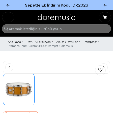
←
Sepette Ek İndirim Kodu: DR2026
←
Tümünü Gör
Tümünü gör
Ana Sayfa
Davul & Perküsyon
Akustik Davullar
Trampetler
Yamaha Tour Custom 14 x 5.5" Trampet (Caramel S...