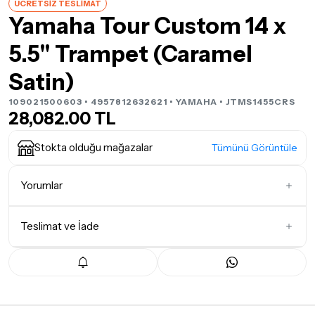
ÜCRETSİZ TESLİMAT
Yamaha Tour Custom 14 x
5.5" Trampet (Caramel
Satin)
109021500603 • 4957812632621 •
YAMAHA
• JTMS1455CRS
28,082.00 TL
Stokta olduğu mağazalar
Tümünü Görüntüle
Yorumlar
Teslimat ve İade
İlk Yorumu Siz Yazın
Teslimat Koşulları
Tüm siparişleriniz
1-3 iş günü
içerisinde kargoya teslim edilir.
Yoğunluk nedeniyle yaşanabilecek gecikmelerde, kargo süreci