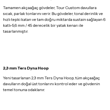
gösterebilir. Lütfen satın almadan önce ilgili ürünün
Tamamen akçaağaç gövdeler, Tour Custom davullara
iade/değişim şartlarını kontrol ettiğinizden emin olun.
sıcak, parlak tonlarını verir. Bu gövdeler, tonal derinlik ve
Detaylar için
tıklayınız
hızlı tepki katan ve tam doğru miktarda sustain sağlayan 6
katlı-5,6 mm / 45 derecelik bir yatak kenarı ile
tasarlanmıştır.
2,3 mm Ters Dyna Hoop
Yeni tasarlanan 2,3 mm Ters Dyna Hoop, tüm akçaağaç
davulların doğal üst tonlarını kontrol eder ve gövdenin
temel tonuna odaklanır.