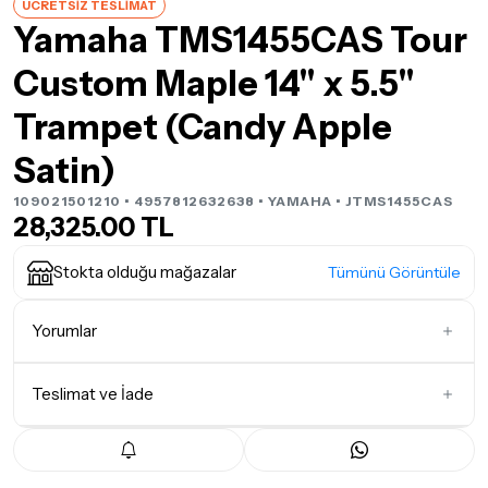
ÜCRETSİZ TESLİMAT
Yamaha TMS1455CAS Tour
Custom Maple 14" x 5.5"
Trampet (Candy Apple
Satin)
109021501210 • 4957812632638 •
YAMAHA
• JTMS1455CAS
28,325.00 TL
Stokta olduğu mağazalar
Tümünü Görüntüle
Yorumlar
Teslimat ve İade
İlk Yorumu Siz Yazın
Teslimat Koşulları
Tüm siparişleriniz
1-3 iş günü
içerisinde kargoya teslim edilir.