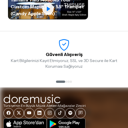
Custom Maple 14" x 5.5" Trampet
(Candy Apple Satin)
Güvenli Alışveriş
Kart Bilgilerinizi Kayıt Etmiyoruz, SSL ve 3D Secure ile Kart
Koruması Sağlıyoruz
Türkiye'nin En Büyük Müzik Aletleri Mağazalar Zinciri