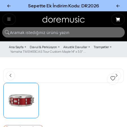
←
Sepette Ek İndirim Kodu: DR2026
←
Tümünü Gör
Tümünü gör
Ana Sayfa
Davul & Perküsyon
Akustik Davullar
Trampetler
Yamaha TMS1455CAS Tour Custom Maple 14" x 5.5" ...