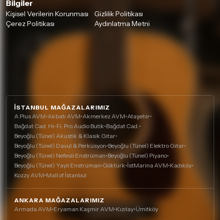
Bilgiler
Kişisel Verilerin Korunması
Gizlilik Politikası
Çerez Politikası
Aydınlatma Metni
İSTANBUL MAĞAZALARIMIZ
A Plus AVM
•
Akbatı AVM
•
Akmerkez AVM
•
Ataşehir
•
Bağdat Cad. Hi-Fi, Pro Audio Butik
•
Bağdat Cad.
•
Beyoğlu (Tünel) Akustik & Klasik Gitar
•
Beyoğlu (Tünel) Davul & Perküsyon
•
Beyoğlu (Tünel) Elektro Gitar
•
Beyoğlu (Tünel) Nefesli Enstrüman
•
Beyoğlu (Tünel) Piyano
•
Beyoğlu (Tünel) Yaylı Enstrüman
•
Göktürk
•
İstMarina AVM
•
Kadıköy
•
Kozzy AVM
•
Mall of İstanbul
ANKARA MAĞAZALARIMIZ
Armada AVM
•
Eryaman Kaşmir AVM
•
Kızılay
•
Ümitköy