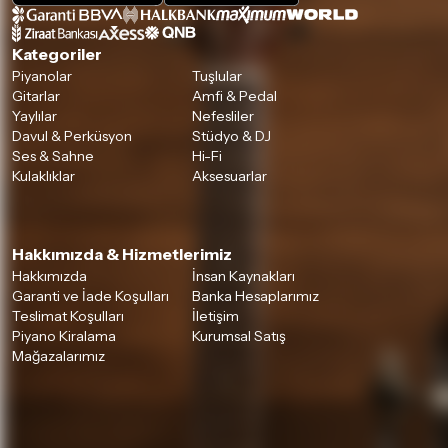
Kategoriler
Piyanolar
Tuşlular
Gitarlar
Amfi & Pedal
Yaylılar
Nefesliler
Davul & Perküsyon
Stüdyo & DJ
Ses & Sahne
Hi-Fi
Kulaklıklar
Aksesuarlar
Hakkımızda & Hizmetlerimiz
Hakkımızda
İnsan Kaynakları
Garanti ve İade Koşulları
Banka Hesaplarımız
Teslimat Koşulları
İletişim
Piyano Kiralama
Kurumsal Satış
Mağazalarımız