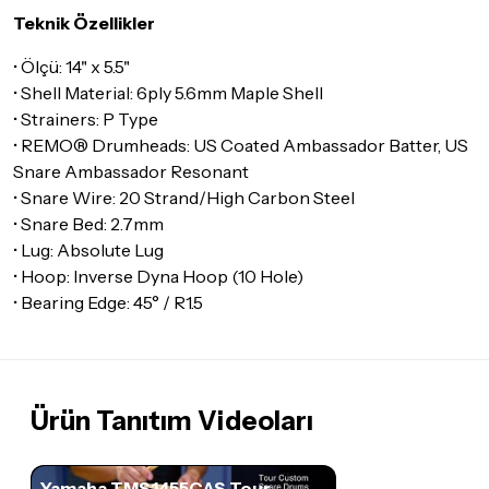
Teknik Özellikler
• Ölçü: 14" x 5.5"
• Shell Material: 6ply 5.6mm Maple Shell
• Strainers: P Type
• REMO® Drumheads: US Coated Ambassador Batter, US
Snare Ambassador Resonant
• Snare Wire: 20 Strand/High Carbon Steel
• Snare Bed: 2.7mm
• Lug: Absolute Lug
• Hoop: Inverse Dyna Hoop (10 Hole)
• Bearing Edge: 45° / R1.5
Ürün Tanıtım Videoları
Yamaha TMS1455CAS Tour