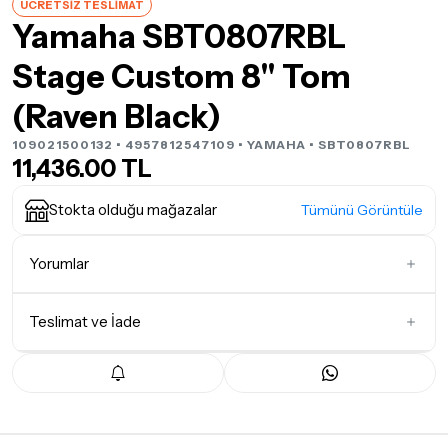
ÜCRETSİZ TESLİMAT
Yamaha SBT0807RBL
Stage Custom 8" Tom
(Raven Black)
109021500132 • 4957812547109 •
YAMAHA
• SBT0807RBL
11,436.00 TL
Stokta olduğu mağazalar
Tümünü Görüntüle
Yorumlar
Teslimat ve İade
İlk Yorumu Siz Yazın
Teslimat Koşulları
Tüm siparişleriniz
1-3 iş günü
içerisinde kargoya teslim edilir.
Yoğunluk nedeniyle yaşanabilecek gecikmelerde, kargo süreci