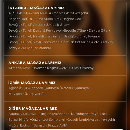
İSTANBUL MAĞAZALARIMIZ
A Plus AVM
•
Akbatı AVM
•
Akmerkez AVM
•
Ataşehir
•
Bağdat Cad. Hi-Fi, Pro Audio Butik
•
Bağdat Cad.
•
Beyoğlu (Tünel) Akustik & Klasik Gitar
•
Beyoğlu (Tünel) Davul & Perküsyon
•
Beyoğlu (Tünel) Elektro Gitar
•
Beyoğlu (Tünel) Nefesli Enstrüman
•
Beyoğlu (Tünel) Piyano
•
Beyoğlu (Tünel) Yaylı Enstrüman
•
Göktürk
•
İstMarina AVM
•
Kadıköy
•
Kozzy AVM
•
Mall of İstanbul
ANKARA MAĞAZALARIMIZ
Armada AVM
•
Eryaman Kaşmir AVM
•
Kızılay
•
Ümitköy
İZMIR MAĞAZALARIMIZ
Agora AVM
•
Alsancak
•
Çankaya (Nefesli)
•
Çankaya
•
Mavişehir (Karşıyaka)
DIĞER MAĞAZALARIMIZ
Adana, Çukurova - Turgut Özal
•
Adana, Kurtuluş
•
Antalya, Lara
•
Bursa, Nilüfer
•
Gaziantep, Şehitkamil
•
Kocaeli, İzmit
•
Mersin, Yenişehir
•
Muğla, Bodrum
•
Samsun, Piazza AVM