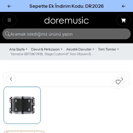
←
Sepette Ek İndirim Kodu: DR2026
←
Tümünü Gör
Tümünü gör
Ana Sayfa
Davul & Perküsyon
Akustik Davullar
Tom Tomlar
Yamaha SBT0807RBL Stage Custom 8" Tom (Raven B...