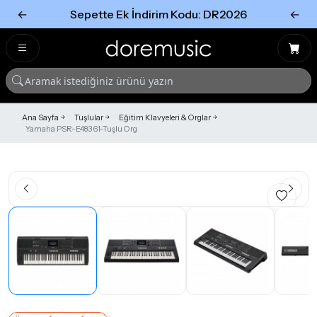
←
Sepette Ek İndirim Kodu: DR2026
←
Tümünü Gör
Tümünü gör
Ana Sayfa
Tuşlular
Eğitim Klavyeleri & Orglar
Yamaha PSR-E483 61-Tuşlu Org