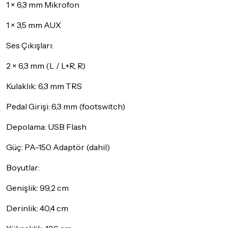
1 × 6,3 mm Mikrofon
1 × 3,5 mm AUX
Ses Çıkışları:
2 × 6,3 mm (L / L+R, R)
Kulaklık: 6,3 mm TRS
Pedal Girişi: 6,3 mm (footswitch)
Depolama: USB Flash
Güç: PA-150 Adaptör (dahil)
Boyutlar:
Genişlik: 99,2 cm
Derinlik: 40,4 cm