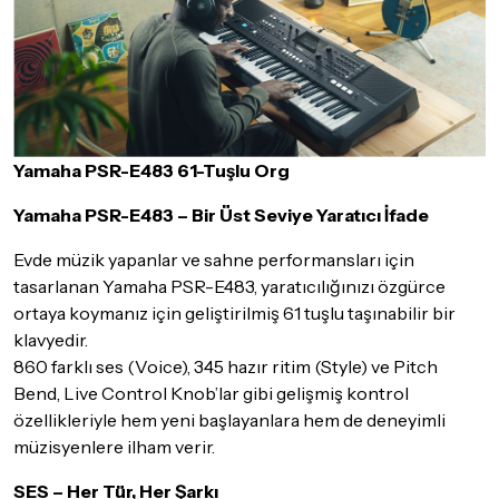
Seçtiğiniz ürünlerin tamamı
doremusic Sevkiyat Ekibi
ya da
Aras Kargo
garantisi ile adresinize teslim edilecektir.
Detaylar için
tıklayınız
İade Koşulları
Sitemiz üzerinden satın almış olduğunuz ürünleri, teslimat
Yamaha PSR-E483 61-Tuşlu Org
tarihinden itibaren
14 Gün
içerisinde iade edebilir ya da
değiştirebilirsiniz.
Yamaha PSR-E483 – Bir Üst Seviye Yaratıcı İfade
İadesi ve değişimi mümkün olmayan ürünler için
tıklayınız
.
Evde müzik yapanlar ve sahne performansları için
İade ve değişimi talep edilecek ürünün ticari vasfını yitirmemiş
tasarlanan Yamaha PSR-E483, yaratıcılığınızı özgürce
olması, ambalajının korunmuş, aksesuar ve tüm ürün içeriğinin
ortaya koymanız için geliştirilmiş 61 tuşlu taşınabilir bir
eksiksiz olması gerekmektedir. Satın almış olduğunuz ürünü
klavyedir.
göndermeden önce mutlaka
Destek
ekibimiz ile iletişime
geçerek bilgi veriniz.
860 farklı ses (Voice), 345 hazır ritim (Style) ve Pitch
Bend, Live Control Knob’lar gibi gelişmiş kontrol
İade ve değişim koşulları, ürün kategorilerine göre farklılık
özellikleriyle hem yeni başlayanlara hem de deneyimli
gösterebilir. Lütfen satın almadan önce ilgili ürünün
müzisyenlere ilham verir.
iade/değişim şartlarını kontrol ettiğinizden emin olun.
Detaylar için
tıklayınız
SES – Her Tür, Her Şarkı