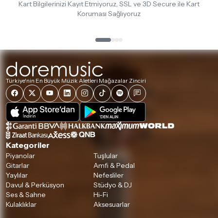
Kart Bilgilerinizi Kayıt Etmiyoruz, SSL ve 3D Secure ile Kart
Koruması Sağlıyoruz
Türkiye'nin En Büyük Müzik Aletleri Mağazalar Zinciri
Kategoriler
Piyanolar
Tuşlular
Gitarlar
Amfi & Pedal
Yaylılar
Nefesliler
Davul & Perküsyon
Stüdyo & DJ
Ses & Sahne
Hi-Fi
Kulaklıklar
Aksesuarlar