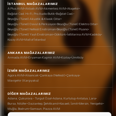
İSTANBUL MAĞAZALARIMIZ
A Plus AVM
•
Akbatı AVM
•
Akmerkez AVM
•
Ataşehir
•
Bağdat Cad. Hi-Fi, Pro Audio Butik
•
Bağdat Cad.
•
Beyoğlu (Tünel) Akustik & Klasik Gitar
•
Beyoğlu (Tünel) Davul & Perküsyon
•
Beyoğlu (Tünel) Elektro Gitar
•
Beyoğlu (Tünel) Nefesli Enstrüman
•
Beyoğlu (Tünel) Piyano
•
Beyoğlu (Tünel) Yaylı Enstrüman
•
Göktürk
•
İstMarina AVM
•
Kadıköy
•
Kozzy AVM
•
Mall of İstanbul
ANKARA MAĞAZALARIMIZ
Armada AVM
•
Eryaman Kaşmir AVM
•
Kızılay
•
Ümitköy
İZMIR MAĞAZALARIMIZ
Agora AVM
•
Alsancak
•
Çankaya (Nefesli)
•
Çankaya
•
Mavişehir (Karşıyaka)
DIĞER MAĞAZALARIMIZ
Adana, Çukurova - Turgut Özal
•
Adana, Kurtuluş
•
Antalya, Lara
•
Bursa, Nilüfer
•
Gaziantep, Şehitkamil
•
Kocaeli, İzmit
•
Mersin, Yenişehir
•
Muğla, Bodrum
•
Samsun, Piazza AVM