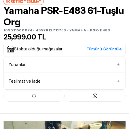
ÜCRETSİZ TESLİMAT
Yamaha PSR-E483 61-Tuşlu
Org
103011500074 • 4957812711753 •
YAMAHA
• PSR-E483
25,999.00 TL
Stokta olduğu mağazalar
Tümünü Görüntüle
Yorumlar
Teslimat ve İade
İlk Yorumu Siz Yazın
Teslimat Koşulları
Tüm siparişleriniz
1-3 iş günü
içerisinde kargoya teslim edilir.
Yoğunluk nedeniyle yaşanabilecek gecikmelerde, kargo süreci
maksimum
5 iş günü
gibi bir süreyi aşmayacaktır. Bayram ve
tatil günlerinde teslimat yapılamamaktadır.