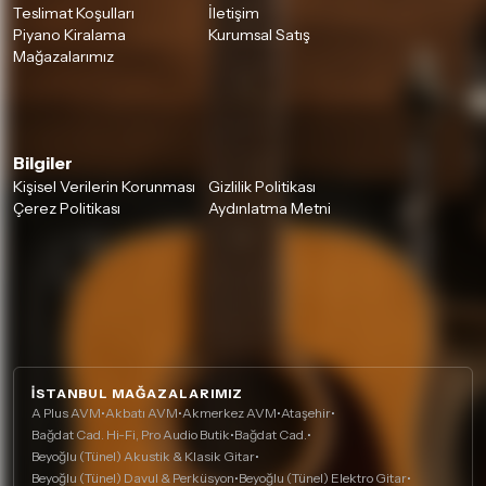
Teslimat Koşulları
İletişim
Piyano Kiralama
Kurumsal Satış
Mağazalarımız
Bilgiler
Kişisel Verilerin Korunması
Gizlilik Politikası
Çerez Politikası
Aydınlatma Metni
İSTANBUL MAĞAZALARIMIZ
A Plus AVM
•
Akbatı AVM
•
Akmerkez AVM
•
Ataşehir
•
Bağdat Cad. Hi-Fi, Pro Audio Butik
•
Bağdat Cad.
•
Beyoğlu (Tünel) Akustik & Klasik Gitar
•
Beyoğlu (Tünel) Davul & Perküsyon
•
Beyoğlu (Tünel) Elektro Gitar
•