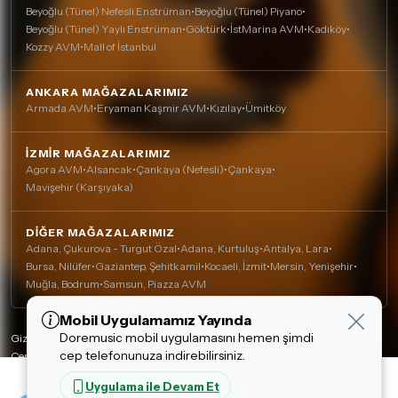
Beyoğlu (Tünel) Nefesli Enstrüman
•
Beyoğlu (Tünel) Piyano
•
Beyoğlu (Tünel) Yaylı Enstrüman
•
Göktürk
•
İstMarina AVM
•
Kadıköy
•
Kozzy AVM
•
Mall of İstanbul
ANKARA MAĞAZALARIMIZ
Armada AVM
•
Eryaman Kaşmir AVM
•
Kızılay
•
Ümitköy
İZMIR MAĞAZALARIMIZ
Agora AVM
•
Alsancak
•
Çankaya (Nefesli)
•
Çankaya
•
Mavişehir (Karşıyaka)
DIĞER MAĞAZALARIMIZ
Adana, Çukurova - Turgut Özal
•
Adana, Kurtuluş
•
Antalya, Lara
•
Bursa, Nilüfer
•
Gaziantep, Şehitkamil
•
Kocaeli, İzmit
•
Mersin, Yenişehir
•
Muğla, Bodrum
•
Samsun, Piazza AVM
Mobil Uygulamamız Yayında
Çerez Kullanımı
Doremusic mobil uygulamasını hemen şimdi
Alışveriş deneyiminizi iyileştirmek için yasal
Gizlilik Politikası
cep telefonunuza indirebilirsiniz.
düzenlemelere uygun çerezler (cookie)
Çerez Politikası
kullanıyoruz. Detaylı bilgiye
Çerez Politikası
Kişisel Verilerin Korunması
54,180.00 TL
Uygulama ile Devam Et
sayfamızdan erişebilirsiniz.
Tasarım ve Teknoloji:
invenera