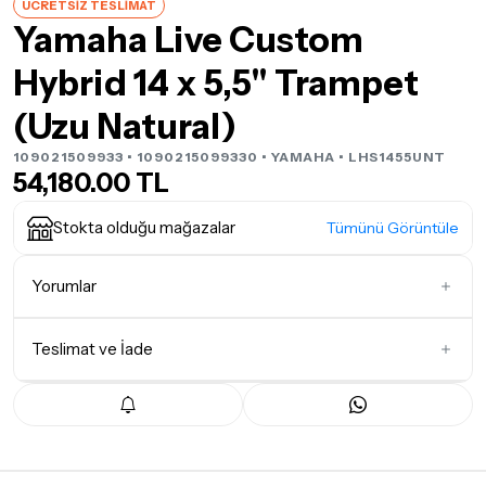
ÜCRETSİZ TESLİMAT
Yamaha Live Custom
Hybrid 14 x 5,5" Trampet
(Uzu Natural)
109021509933 • 1090215099330 •
YAMAHA
• LHS1455UNT
54,180.00 TL
Stokta olduğu mağazalar
Tümünü Görüntüle
Yorumlar
Teslimat ve İade
İlk Yorumu Siz Yazın
Teslimat Koşulları
Tüm siparişleriniz
1-3 iş günü
içerisinde kargoya teslim edilir.
Yoğunluk nedeniyle yaşanabilecek gecikmelerde, kargo süreci