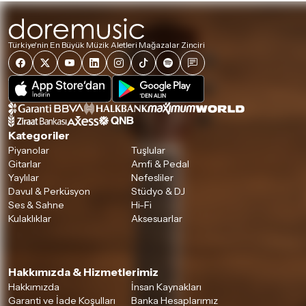
Detaylar için
tıklayınız
Türkiye'nin En Büyük Müzik Aletleri Mağazalar Zinciri
Kategoriler
Piyanolar
Tuşlular
Gitarlar
Amfi & Pedal
Yaylılar
Nefesliler
Davul & Perküsyon
Stüdyo & DJ
Ses & Sahne
Hi-Fi
Kulaklıklar
Aksesuarlar
Hakkımızda & Hizmetlerimiz
Hakkımızda
İnsan Kaynakları
Garanti ve İade Koşulları
Banka Hesaplarımız