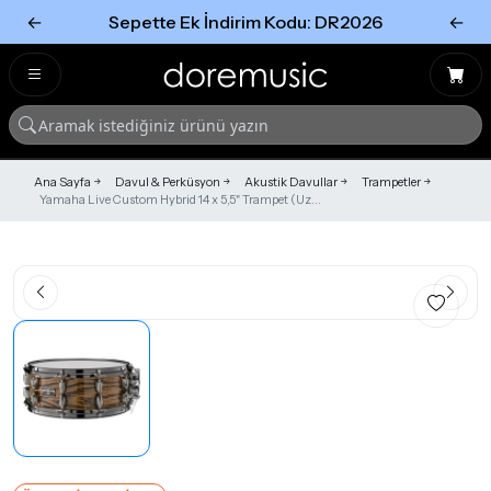
←
Sepette Ek İndirim Kodu: DR2026
←
Tümünü Gör
Tümünü gör
Ana Sayfa
Davul & Perküsyon
Akustik Davullar
Trampetler
Yamaha Live Custom Hybrid 14 x 5,5" Trampet (Uz...