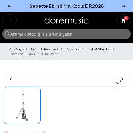
←
Sepette Ek İndirim Kodu: DR2026
→
Tümünü Gör
Tümünü gör
0
Ana Sayfa
Davul & Perküsyon
Aksamlar
Hi-Hat Standları
Yamaha JHS1200D Hi Hat Standı