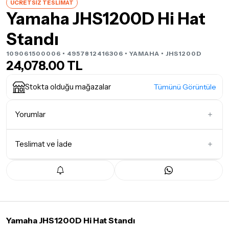
ÜCRETSİZ TESLİMAT
Yamaha JHS1200D Hi Hat
Standı
109061500006 • 4957812416306 •
YAMAHA
• JHS1200D
24,078.00 TL
Stokta olduğu mağazalar
Tümünü Görüntüle
Yorumlar
Teslimat ve İade
İlk Yorumu Siz Yazın
Teslimat Koşulları
Tüm siparişleriniz
1-3 iş günü
içerisinde kargoya teslim edilir.
Yoğunluk nedeniyle yaşanabilecek gecikmelerde, kargo süreci
maksimum
5 iş günü
gibi bir süreyi aşmayacaktır. Bayram ve
tatil günlerinde teslimat yapılamamaktadır.
Yamaha JHS1200D Hi Hat Standı