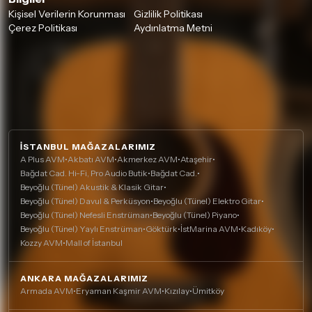
Kişisel Verilerin Korunması
Gizlilik Politikası
Çerez Politikası
Aydınlatma Metni
İSTANBUL MAĞAZALARIMIZ
A Plus AVM
•
Akbatı AVM
•
Akmerkez AVM
•
Ataşehir
•
Bağdat Cad. Hi-Fi, Pro Audio Butik
•
Bağdat Cad.
•
Beyoğlu (Tünel) Akustik & Klasik Gitar
•
Beyoğlu (Tünel) Davul & Perküsyon
•
Beyoğlu (Tünel) Elektro Gitar
•
Beyoğlu (Tünel) Nefesli Enstrüman
•
Beyoğlu (Tünel) Piyano
•
Beyoğlu (Tünel) Yaylı Enstrüman
•
Göktürk
•
İstMarina AVM
•
Kadıköy
•
Kozzy AVM
•
Mall of İstanbul
ANKARA MAĞAZALARIMIZ
Armada AVM
•
Eryaman Kaşmir AVM
•
Kızılay
•
Ümitköy