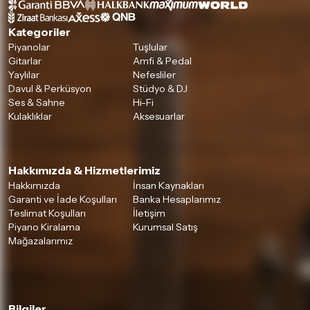
Kategoriler
Piyanolar
Tuşlular
Gitarlar
Amfi & Pedal
Yaylılar
Nefesliler
Davul & Perküsyon
Stüdyo & DJ
Ses & Sahne
Hi-Fi
Kulaklıklar
Aksesuarlar
Hakkımızda & Hizmetlerimiz
Hakkımızda
İnsan Kaynakları
Garanti ve İade Koşulları
Banka Hesaplarımız
Teslimat Koşulları
İletişim
Piyano Kiralama
Kurumsal Satış
Mağazalarımız
Bilgiler