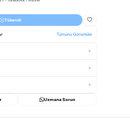
27 •
YAMAHA
• HS3W
Tükendi
ar
Tümünü Görüntüle
3
İlk Yorumu Siz Yazın
r
Uzmana Sorun
ünü
içerisinde kargoya teslim edilir.
bilecek gecikmelerde, kargo süreci
ir süreyi aşmayacaktır. Bayram ve tatil