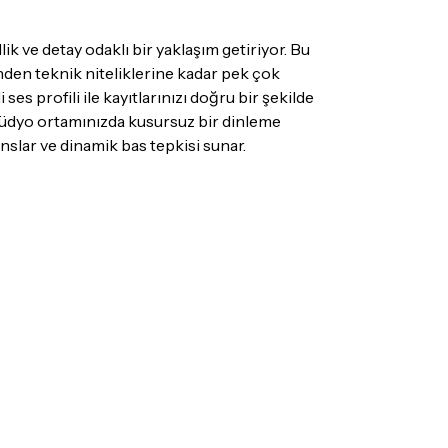
mamaktadır.
 ve detay odaklı bir yaklaşım getiriyor. Bu
mı
doremusic Sevkiyat Ekibi
ya da
Aras
nden teknik niteliklerine kadar pek çok
ize teslim edilecektir.
s profili ile kayıtlarınızı doğru bir şekilde
 stüdyo ortamınızda kusursuz bir dinleme
nslar ve dinamik bas tepkisi sunar.
mış olduğunuz ürünleri, teslimat tarihinden
ade edebilir ya da değiştirebilirsiniz.
 olmayan ürünler için
tıklayınız
.
ecek ürünün ticari vasfını yitirmemiş olması,
suar ve tüm ürün içeriğinin eksiksiz olması
ış olduğunuz ürünü göndermeden önce
e iletişime geçerek bilgi veriniz.
rün kategorilerine göre farklılık gösterebilir.
lgili ürünün iade/değişim şartlarını kontrol