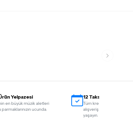
Ürün Yelpazesi
12 Taksit İmkanı
nin en büyük müzik aletleri
Tüm kredi kartlarına 12 tak
 parmaklarınızın ucunda.
alışveriş yapmanın rahatlığ
yaşayın.