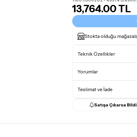
110011500202 • 49578126900
13,764.00 TL
Stokta olduğu mağazal
Teknik Özellikler
Monitör Sınıfı
Yorumlar
Teslimat ve İade
Satışa Çıkarsa Bildi
Teslimat Koşulları
Tüm siparişleriniz
1-3 iş g
Yoğunluk nedeniyle yaşana
maksimum
5 iş günü
gibi b