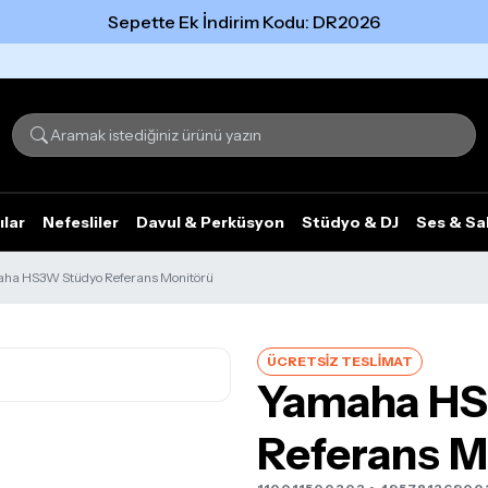
Sepette Ek İndirim Kodu: DR2026
Tümünü gör
ılar
Nefesliler
Davul & Perküsyon
Stüdyo & DJ
Ses & Sa
ha HS3W Stüdyo Referans Monitörü
ÜCRETSİZ TESLİMAT
Yamaha HS
Referans M