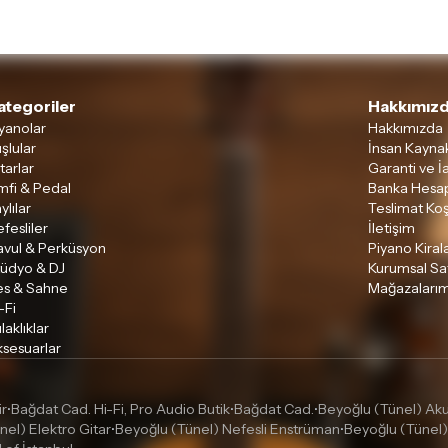
ategoriler
Hakkımızd
yanolar
Hakkımızda
şlular
İnsan Kaynak
tarlar
Garanti ve İ
mfi & Pedal
Banka Hesap
ylılar
Teslimat Koş
fesliler
İletişim
avul & Perküsyon
Piyano Kira
tüdyo & DJ
Kurumsal Sa
es & Sahne
Mağazalarım
-Fi
laklıklar
sesuarlar
ir
Bağdat Cad. Hi-Fi, Pro Audio Butik
Bağdat Cad.
Beyoğlu (Tünel) Akus
•
•
•
nel) Elektro Gitar
Beyoğlu (Tünel) Nefesli Enstrüman
Beyoğlu (Tünel)
•
•