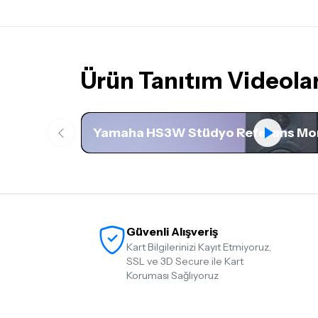
Ürün Tanıtım Videolar
Yamaha HS3W Stüdyo Referans Mo
Güvenli Alışveriş
Kart Bilgilerinizi Kayıt Etmiyoruz,
SSL ve 3D Secure ile Kart
Koruması Sağlıyoruz