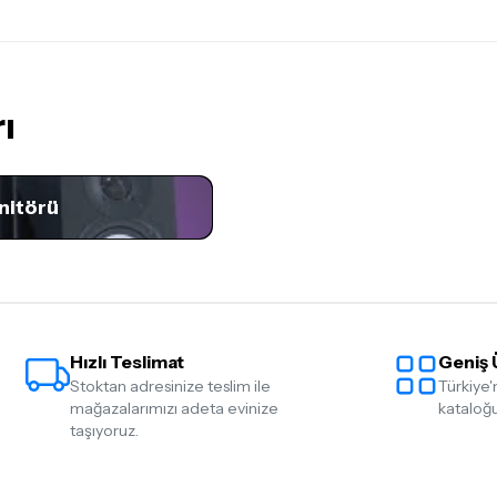
ettiğinizden emin olun.
Detaylar için
tıklayınız
ı
nitörü
Hızlı Teslimat
Geniş 
Stoktan adresinize teslim ile
Türkiye'
mağazalarımızı adeta evinize
kataloğu
taşıyoruz.