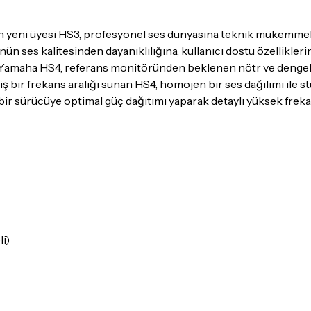
günlerinde teslimat yapıla
 yeni üyesi HS3, profesyonel ses dünyasına teknik mükemmellik
Seçtiğiniz ürünlerin tama
 ses kalitesinden dayanıklılığına, kullanıcı dostu özellikleri
Kargo
garantisi ile adresin
. Yamaha HS4, referans monitöründen beklenen nötr ve dengeli se
Detaylar için
tıklayınız
iş bir frekans aralığı sunan HS4, homojen bir ses dağılımı ile
 bir sürücüye optimal güç dağıtımı yaparak detaylı yüksek freka
İade Koşulları
Sitemiz üzerinden satın al
itibaren
14 Gün
içerisinde i
İadesi ve değişimi mümkün
İade ve değişimi talep edil
ambalajının korunmuş, akse
i)
gerekmektedir. Satın alm
mutlaka
Destek
ekibimiz il
İade ve değişim koşulları, ü
Lütfen satın almadan önce i