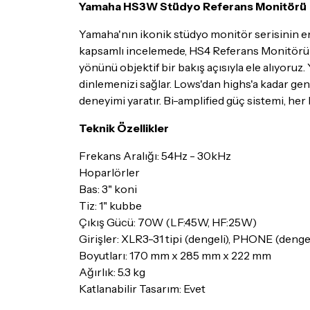
Yamaha HS3W Stüdyo Referans Monitörü
Yamaha'nın ikonik stüdyo monitör serisinin en
kapsamlı incelemede, HS4 Referans Monitörünün
yönünü objektif bir bakış açısıyla ele alıyoruz
dinlemenizi sağlar. Lows'dan highs'a kadar gen
deneyimi yaratır. Bi-amplified güç sistemi, her
Teknik Özellikler
Frekans Aralığı: 54Hz - 30kHz
Hoparlörler
Bas: 3" koni
Tiz: 1" kubbe
Çıkış Gücü: 70W (LF:45W, HF:25W)
Girişler: XLR3-31 tipi (dengeli), PHONE (dengel
Boyutları: 170 mm x 285 mm x 222 mm
Ağırlık: 5.3 kg
Katlanabilir Tasarım: Evet