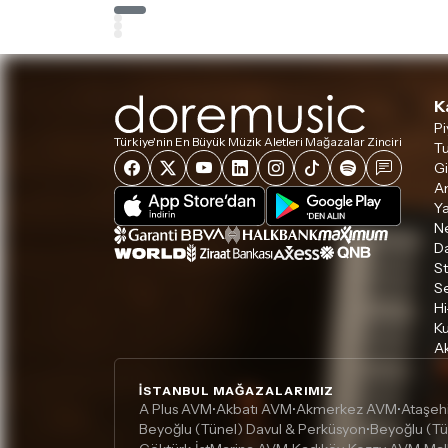
K
Pi
Türkiye'nin En Büyük Müzik Aletleri Mağazalar Zinciri
Tu
Gi
A
Ya
Ne
D
S
S
Hi
Ku
Ak
İSTANBUL MAĞAZALARIMIZ
A Plus AVM
Akbatı AVM
Akmerkez AVM
Ataşeh
•
•
•
Beyoğlu (Tünel) Davul & Perküsyon
Beyoğlu (Tü
•