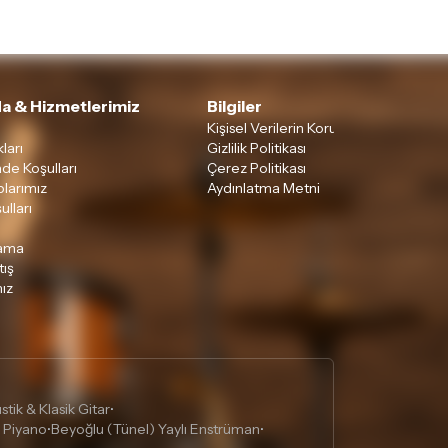
a & Hizmetlerimiz
Bilgiler
Kişisel Verilerin Korunması
ları
Gizlilik Politikası
ade Koşulları
Çerez Politikası
larımız
Aydınlatma Metni
ulları
lama
tış
ız
tik & Klasik Gitar
•
 Piyano
Beyoğlu (Tünel) Yaylı Enstrüman
•
•