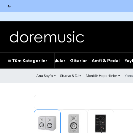
←
Tümünü Gör
Tüm Kategoriler
Piyanolar
Tuşlular
Gitarlar
Amfi & Pedal
Yayl
Ana Sayfa
Stüdyo & DJ
Monitör Hoparlörler
Yama