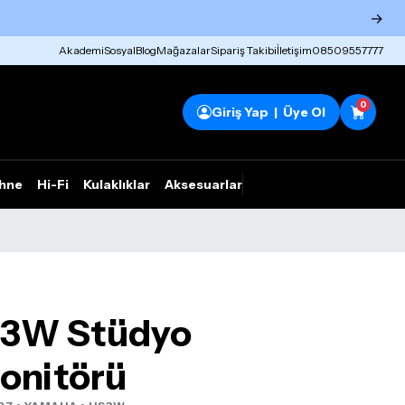
→
Akademi
Sosyal
Blog
Mağazalar
Sipariş Takibi
İletişim
08509557777
0
Giriş Yap | Üye Ol
hne
Hi-Fi
Kulaklıklar
Aksesuarlar
Rhym Outlet
3W Stüdyo
onitörü