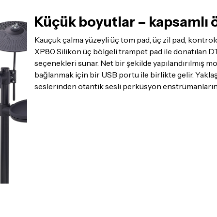
ettiğinizden emin olun.
Küçük boyutlar – kapsamlı ö
Detaylar için
tıklayınız
Kauçuk çalma yüzeyli üç tom pad, üç zil pad, kontrolcü
XP80 Silikon üç bölgeli trampet pad ile donatılan
seçenekleri sunar. Net bir şekilde yapılandırılmış mo
bağlanmak için bir USB portu ile birlikte gelir. Yakla
seslerinden otantik sesli perküsyon enstrümanlarına