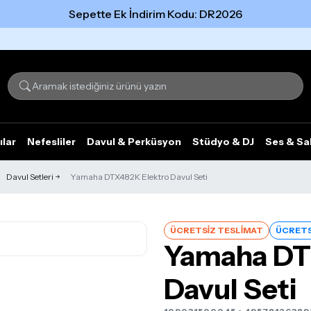
Sepette Ek İndirim Kodu: DR2026
Tümünü gör
ılar
Nefesliler
Davul & Perküsyon
Stüdyo & DJ
Ses & Sa
Davul Setleri
Yamaha DTX482K Elektro Davul Seti
ÜCRETSİZ TESLİMAT
ÜCRETS
Yamaha DT
Davul Seti