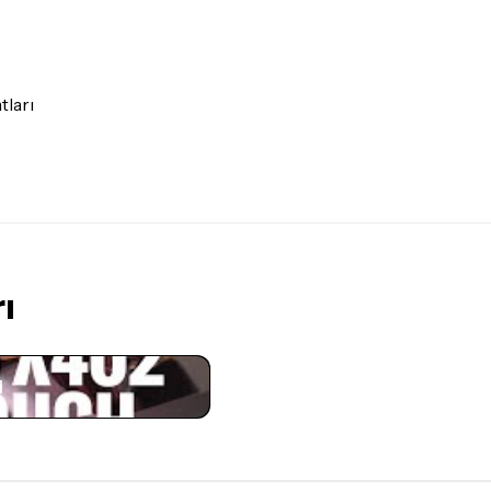
tları
ı
i