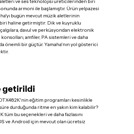
letleri ve ses teknolojisi üreticilerinden biri
 sonunda armoni ile başlamıştır. Ürün yelpazesi
ha'yı bugün mevcut müzik aletlerinin
ri haline getirmiştir: Dik ve kuyruklu
li çalgılara, davul ve perküsyondan elektronik
konsolları, amfiler, PA sistemleri ve daha
 da önemli bir güçtür. Yamaha'nın yol gösterici
ktir.
 getirildi
DTX482K'nin eğitim programları kesinlikle
 süre durduğunda ritme en yakın kim kalabilir?
2K tüm bu seçenekleri ve daha fazlasını
iOS ve Android için mevcut olan ücretsiz