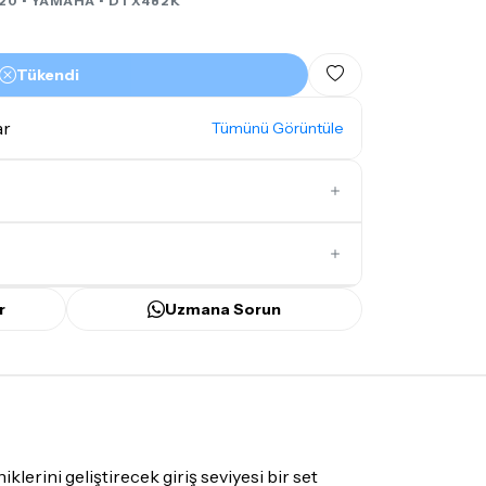
20 •
YAMAHA
• DTX482K
Tükendi
ar
Tümünü Görüntüle
İlk Yorumu Siz Yazın
r
Uzmana Sorun
ünü
içerisinde kargoya teslim edilir.
bilecek gecikmelerde, kargo süreci
ir süreyi aşmayacaktır. Bayram ve tatil
mamaktadır.
lerini geliştirecek giriş seviyesi bir set
mı
doremusic Sevkiyat Ekibi
ya da
Aras