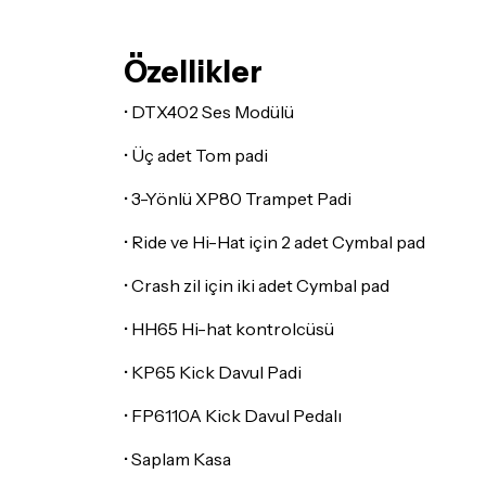
Özellikler
• DTX402 Ses Modülü
• Üç adet Tom padi
• 3-Yönlü XP80 Trampet Padi
• Ride ve Hi-Hat için 2 adet Cymbal pad
• Crash zil için iki adet Cymbal pad
• HH65 Hi-hat kontrolcüsü
• KP65 Kick Davul Padi
• FP6110A Kick Davul Pedalı
• Saplam Kasa