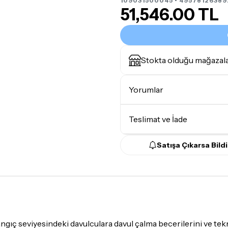
109031500045 • 49578126389
51,546.00 TL
Stokta olduğu mağazal
Yorumlar
Teslimat ve İade
Satışa Çıkarsa Bildi
Teslimat Koşulları
Tüm siparişleriniz
1-3 iş g
Yoğunluk nedeniyle yaşana
maksimum
5 iş günü
gibi b
günlerinde teslimat yapıla
 ​​seviyesindeki davulculara davul çalma becerilerini ve teknik
Seçtiğiniz ürünlerin tama