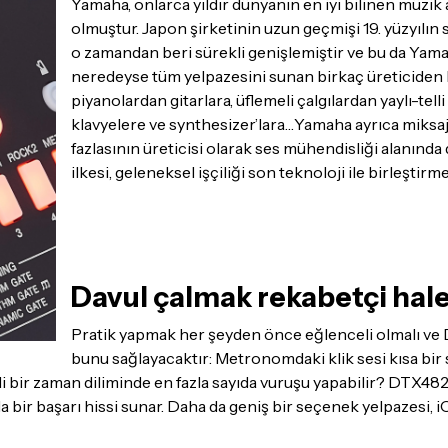
Yamaha, onlarca yıldır dünyanın en iyi bilinen müzik a
olmuştur. Japon şirketinin uzun geçmişi 19. yüzyılın
o zamandan beri sürekli genişlemiştir ve bu da Yama
neredeyse tüm yelpazesini sunan birkaç üreticiden bi
piyanolardan gitarlara, üflemeli çalgılardan yaylı-tel
klavyelere ve synthesizer’lara…Yamaha ayrıca miksaj 
fazlasının üreticisi olarak ses mühendisliği alanında
ilkesi, geleneksel işçiliği son teknoloji ile birleştirme
Davul çalmak rekabetçi hale
Pratik yapmak her şeyden önce eğlenceli olmalı ve 
bunu sağlayacaktır: Metronomdaki klik sesi kısa bir
rli bir zaman diliminde en fazla sayıda vuruşu yapabilir? DTX48
a bir başarı hissi sunar. Daha da geniş bir seçenek yelpazesi, 