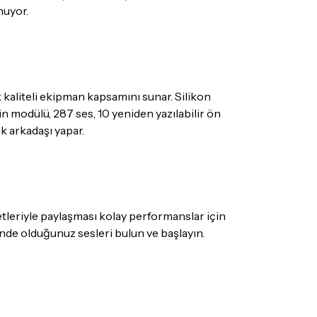
nuyor.
ize teslim edilecektir.
metimiz, yalnızca mağazalarımızın
r.
kaliteli ekipman kapsamını sunar. Silikon
in modülü, 287 ses, 10 yeniden yazılabilir ön
k arkadaşı yapar.
mış olduğunuz ürünleri, teslimat tarihinden
ade edebilir ya da değiştirebilirsiniz.
 olmayan ürünler için
tıklayınız
.
etleriyle paylaşması kolay performanslar için
ecek ürünün ticari vasfını yitirmemiş olması,
de olduğunuz sesleri bulun ve başlayın.
suar ve tüm ürün içeriğinin eksiksiz olması
ış olduğunuz ürünü göndermeden önce
e iletişime geçerek bilgi veriniz.
rün kategorilerine göre farklılık gösterebilir.
lgili ürünün iade/değişim şartlarını kontrol