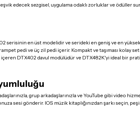
eşvik edecek sezgisel, uygulama odaklı zorluklar ve ödüller su
Kargo
garantisi ile adresin
Not
: Ücretsiz kurulum hiz
bulunduğu illerde geçerlidi
Detaylar için
tıklayınız
serisinin en üst modelidir ve serideki en geniş ve en yüksek 
rampet pedi ve üç zil pedi içerir. Kompakt ve taşıması kolay set
İade Koşulları
mı içeren DTX402 davul modülüdür ve DTX482K'yi ideal bir prati
Sitemiz üzerinden satın al
itibaren
14 Gün
içerisinde i
uyumluluğu
İadesi ve değişimi mümkün
aşlarınızla, grup arkadaşlarınızla ve YouTube gibi video hizm
İade ve değişimi talep edil
 sesi gönderir. IOS müzik kitaplığınızdan şarkı seçin, peşin
ambalajının korunmuş, akse
gerekmektedir. Satın alm
mutlaka
Destek
ekibimiz il
İade ve değişim koşulları, ü
Lütfen satın almadan önce i