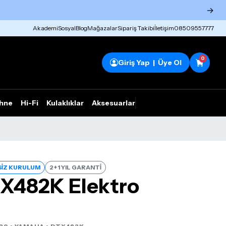
→
Akademi
Sosyal
Blog
Mağazalar
Sipariş Takibi
İletişim
08509557777
0
Giriş Yap | Üye Ol
hne
Hi-Fi
Kulaklıklar
Aksesuarlar
Rhym Outlet
İZ KURULUM
2+1 YIL GARANTİ
X482K Elektro