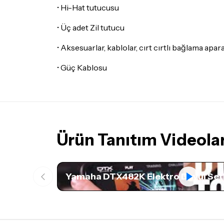
• Hi-Hat tutucusu
• Üç adet Zil tutucu
• Aksesuarlar, kablolar, cırt cırtlı bağlama apara
• Güç Kablosu
Ürün Tanıtım Videolar
Yamaha DTX482K Elektro Davul Set