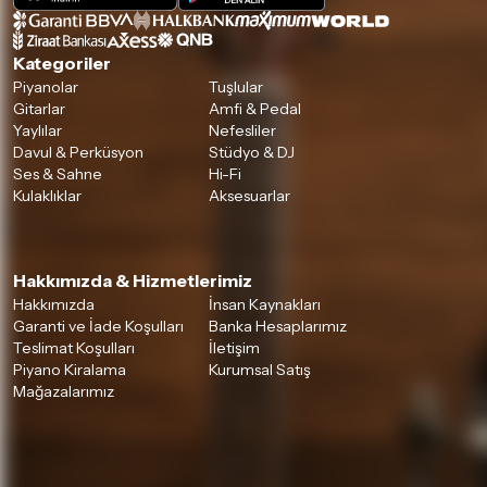
Kategoriler
Piyanolar
Tuşlular
Gitarlar
Amfi & Pedal
Yaylılar
Nefesliler
Davul & Perküsyon
Stüdyo & DJ
Ses & Sahne
Hi-Fi
Kulaklıklar
Aksesuarlar
Hakkımızda & Hizmetlerimiz
Hakkımızda
İnsan Kaynakları
Garanti ve İade Koşulları
Banka Hesaplarımız
Teslimat Koşulları
İletişim
Piyano Kiralama
Kurumsal Satış
Mağazalarımız