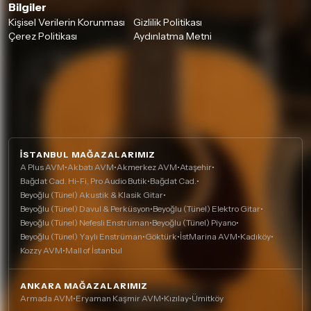
Bilgiler
Kişisel Verilerin Korunması
Gizlilik Politikası
Çerez Politikası
Aydınlatma Metni
İSTANBUL MAĞAZALARIMIZ
A Plus AVM
•
Akbatı AVM
•
Akmerkez AVM
•
Ataşehir
•
Bağdat Cad. Hi-Fi, Pro Audio Butik
•
Bağdat Cad.
•
Beyoğlu (Tünel) Akustik & Klasik Gitar
•
Beyoğlu (Tünel) Davul & Perküsyon
•
Beyoğlu (Tünel) Elektro Gitar
•
Beyoğlu (Tünel) Nefesli Enstrüman
•
Beyoğlu (Tünel) Piyano
•
Beyoğlu (Tünel) Yaylı Enstrüman
•
Göktürk
•
İstMarina AVM
•
Kadıköy
•
Kozzy AVM
•
Mall of İstanbul
ANKARA MAĞAZALARIMIZ
Armada AVM
•
Eryaman Kaşmir AVM
•
Kızılay
•
Ümitköy