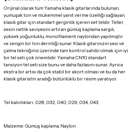
Aras Kargo
garantisi ile adresinize teslim edilecektir.
Orijinal olarak tüm Yamaha klasik gitarlarında bulunan,
Detaylar için
tıklayınız
yumuşak ton ve mükemmel yanıt verme özelliği sağlayan,
klasik gitar için standart gerginlik içeren set teldir. Teller,
İade Koşulları
sesin netlik seviyesini artıran gümüş kaplama sargılı,
Sitemiz üzerinden satın almış olduğunuz ürünleri, teslimat
yüksek yoğunluklu, monofilament naylondan yapılmıştır
tarihinden itibaren
14 Gün
içerisinde iade edebilir ya da
ve zengin bir ton derinliği sunar. Klasik gitarınızın sesi ve
değiştirebilirsiniz.
çalma tekniğiniz üzerinde tam kontrol sahibi olmak için iyi
İadesi ve değişimi mümkün olmayan ürünler için
tıklayınız
.
bir tel seti çok önemlidir. Yamaha CN10 standart
tansiyon tel seti size bunu ve daha fazlasını sunar. Ayrıca
İade ve değişimi talep edilecek ürünün ticari vasfını yitirmemiş
ekstra bir artısı da çok stabil bir akort olması ve bu da her
olması, ambalajının korunmuş, aksesuar ve tüm ürün içeriğinin
eksiksiz olması gerekmektedir. Satın almış olduğunuz ürünü
klasik gitaristin aradığı bütünlüklü bir resim yaratıyor.
göndermeden önce mutlaka
Destek
ekibimiz ile iletişime
geçerek bilgi veriniz.
İade ve değişim koşulları, ürün kategorilerine göre farklılık
Tel kalınlıkları: .028, .032, .040, .029, .034, .043.
gösterebilir. Lütfen satın almadan önce ilgili ürünün
iade/değişim şartlarını kontrol ettiğinizden emin olun.
Detaylar için
tıklayınız
Malzeme: Gümüş kaplama, Naylon