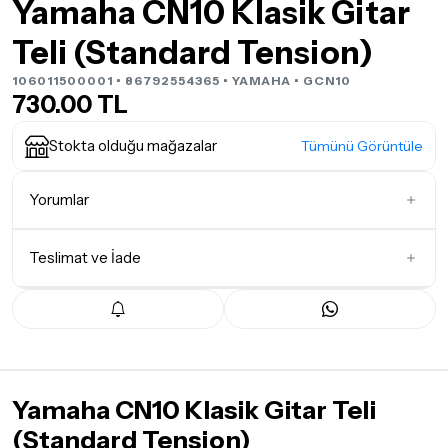
Yamaha CN10 Klasik Gitar
Teli (Standard Tension)
106011500001 • 86792554365 •
YAMAHA
• GCN10
730.00 TL
Stokta olduğu mağazalar
Tümünü Görüntüle
Yorumlar
Teslimat ve İade
İlk Yorumu Siz Yazın
Teslimat Koşulları
Tüm siparişleriniz
1-3 iş günü
içerisinde kargoya teslim edilir.
Yoğunluk nedeniyle yaşanabilecek gecikmelerde, kargo süreci
maksimum
5 iş günü
gibi bir süreyi aşmayacaktır. Bayram ve
Yamaha CN10 Klasik Gitar Teli
tatil günlerinde teslimat yapılamamaktadır.
(Standard Tension)
Seçtiğiniz ürünlerin tamamı
doremusic Sevkiyat Ekibi
ya da