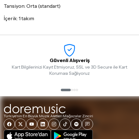
Tansiyon: Orta (standart)
İçerik: 1 takım
Güvenli Alışveriş
Kart Bilgilerinizi Kayıt Etmiyoruz, SSL ve 3D Secure ile Kart
Koruması Sağlıyoruz
Türkiye'nin En Büyük Müzik Aletleri Mağazalar Zinciri