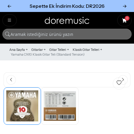
←
Sepette Ek İndirim Kodu: DR2026
→
Tümünü Gör
Tümünü gör
0
Ana Sayfa
Gitarlar
Gitar Telleri
Klasik Gitar Telleri
Yamaha CN10 Klasik Gitar Teli (Standard Tension)