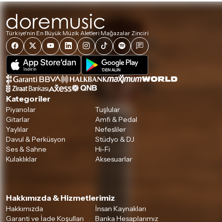
Türkiye'nin En Büyük Müzik Aletleri Mağazalar Zinciri
Kategoriler
Piyanolar
Tuşlular
Gitarlar
Amfi & Pedal
Yaylılar
Nefesliler
Davul & Perküsyon
Stüdyo & DJ
Ses & Sahne
Hi-Fi
Kulaklıklar
Aksesuarlar
Hakkımızda & Hizmetlerimiz
Hakkımızda
İnsan Kaynakları
Garanti ve İade Koşulları
Banka Hesaplarımız