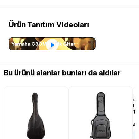
Ürün Tanıtım Videoları
Yamaha C30M Klasik Gitar
Bu ürünü alanlar bunları da aldılar
D'
D'
Te
47