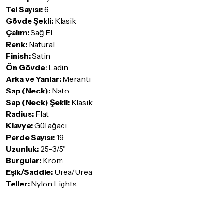
Detaylar için
tıklayınız
Tel Sayısı:
6
Gövde Şekli:
Klasik
Çalım:
Sağ El
Renk:
Natural
Finish:
Satin
Ön Gövde:
Ladin
Arka ve Yanlar:
Meranti
Sap (Neck):
Nato
Sap (Neck) Şekli:
Klasik
Radius:
Flat
Klavye:
Gül ağacı
Perde Sayısı:
19
Uzunluk:
25-3/5"
Burgular:
Krom
Eşik/Saddle:
Urea/Urea
Teller:
Nylon Lights