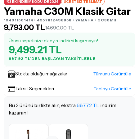
%3 EK İNDİRİM KODU: DR2026
ÜCRETSİZ TESLİMAT
Yamaha C30M Klasik Gitar
104011501414 • 4957812496858 •
YAMAHA
• GC30MII
9,793.00 TL
14,690.00 TL
Ürünü sepetinize ekleyin, indirimi kaçırmayın!
9,499.21 TL
987.92 TL'DEN BAŞLAYAN TAKSITLERLE
Stokta olduğu mağazalar
Tümünü Görüntüle
Taksit Seçenekleri
Tabloyu Görüntüle
Bu 2 ürünü birlikte alın, ekstra
687.72 TL
indirim
kazanın!