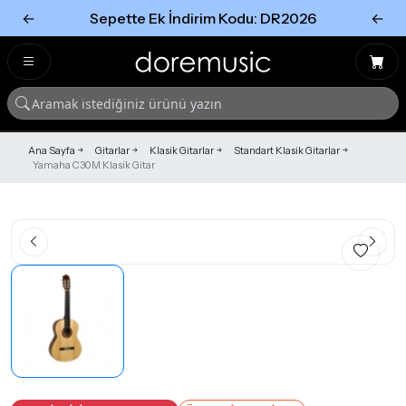
←
Sepette Ek İndirim Kodu: DR2026
←
Tümünü Gör
Tümünü gör
Ana Sayfa
Gitarlar
Klasik Gitarlar
Standart Klasik Gitarlar
Yamaha C30M Klasik Gitar