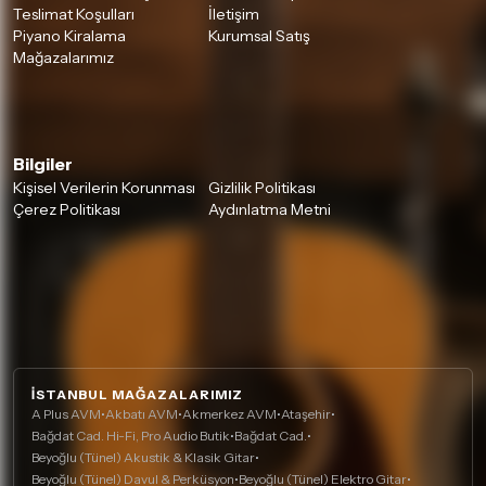
Teslimat Koşulları
İletişim
Piyano Kiralama
Kurumsal Satış
Mağazalarımız
Bilgiler
Kişisel Verilerin Korunması
Gizlilik Politikası
Çerez Politikası
Aydınlatma Metni
İSTANBUL MAĞAZALARIMIZ
A Plus AVM
•
Akbatı AVM
•
Akmerkez AVM
•
Ataşehir
•
Bağdat Cad. Hi-Fi, Pro Audio Butik
•
Bağdat Cad.
•
Beyoğlu (Tünel) Akustik & Klasik Gitar
•
Beyoğlu (Tünel) Davul & Perküsyon
•
Beyoğlu (Tünel) Elektro Gitar
•