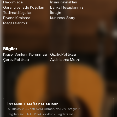
Hakkımızda
İnsan Kaynakları
Garanti ve İade Koşulları
Banka Hesaplarımız
Teslimat Koşulları
İletişim
Piyano Kiralama
Kurumsal Satış
Mağazalarımız
Bilgiler
Kişisel Verilerin Korunması
Gizlilik Politikası
Çerez Politikası
Aydınlatma Metni
İSTANBUL MAĞAZALARIMIZ
A Plus AVM
•
Akbatı AVM
•
Akmerkez AVM
•
Ataşehir
•
Bağdat Cad. Hi-Fi, Pro Audio Butik
•
Bağdat Cad.
•