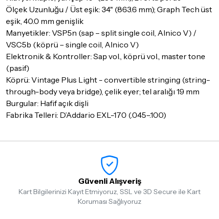
Ölçek Uzunluğu / Üst eşik: 34" (863.6 mm); Graph Tech üst
eşik, 40.0 mm genişlik
Manyetikler: VSP5n (sap – split single coil, Alnico V) /
VSC5b (köprü – single coil, Alnico V)
Elektronik & Kontroller: Sap vol., köprü vol., master tone
(pasif)
Köprü: Vintage Plus Light - convertible stringing (string-
through-body veya bridge), çelik eyer; tel aralığı 19 mm
Burgular: Hafif açık dişli
Fabrika Telleri: D’Addario EXL-170 (.045–.100)
Güvenli Alışveriş
Kart Bilgilerinizi Kayıt Etmiyoruz, SSL ve 3D Secure ile Kart
Koruması Sağlıyoruz