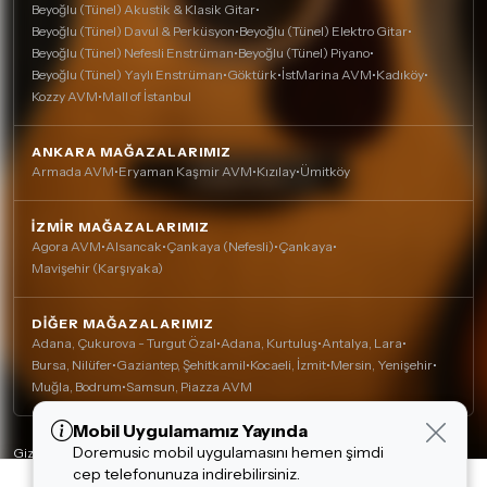
Beyoğlu (Tünel) Akustik & Klasik Gitar
•
Beyoğlu (Tünel) Davul & Perküsyon
•
Beyoğlu (Tünel) Elektro Gitar
•
Beyoğlu (Tünel) Nefesli Enstrüman
•
Beyoğlu (Tünel) Piyano
•
Beyoğlu (Tünel) Yaylı Enstrüman
•
Göktürk
•
İstMarina AVM
•
Kadıköy
•
Kozzy AVM
•
Mall of İstanbul
ANKARA MAĞAZALARIMIZ
Armada AVM
•
Eryaman Kaşmir AVM
•
Kızılay
•
Ümitköy
İZMIR MAĞAZALARIMIZ
Agora AVM
•
Alsancak
•
Çankaya (Nefesli)
•
Çankaya
•
Mavişehir (Karşıyaka)
DIĞER MAĞAZALARIMIZ
Adana, Çukurova - Turgut Özal
•
Adana, Kurtuluş
•
Antalya, Lara
•
Bursa, Nilüfer
•
Gaziantep, Şehitkamil
•
Kocaeli, İzmit
•
Mersin, Yenişehir
•
Muğla, Bodrum
•
Samsun, Piazza AVM
Mobil Uygulamamız Yayında
Çerez Kullanımı
Doremusic mobil uygulamasını hemen şimdi
Alışveriş deneyiminizi iyileştirmek için yasal
Gizlilik Politikası
cep telefonunuza indirebilirsiniz.
düzenlemelere uygun çerezler (cookie)
Çerez Politikası