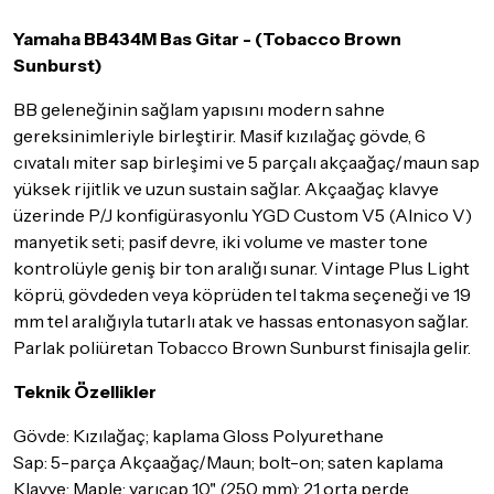
olması, ambalajının korunmuş, aksesuar ve tüm ürün içeriğinin
Yamaha BB434M Bas Gitar - (Tobacco Brown
eksiksiz olması gerekmektedir. Satın almış olduğunuz ürünü
göndermeden önce mutlaka
Destek
ekibimiz ile iletişime
Sunburst)
geçerek bilgi veriniz.
BB geleneğinin sağlam yapısını modern sahne
İade ve değişim koşulları, ürün kategorilerine göre farklılık
gereksinimleriyle birleştirir. Masif kızılağaç gövde, 6
gösterebilir. Lütfen satın almadan önce ilgili ürünün
cıvatalı miter sap birleşimi ve 5 parçalı akçaağaç/maun sap
iade/değişim şartlarını kontrol ettiğinizden emin olun.
yüksek rijitlik ve uzun sustain sağlar. Akçaağaç klavye
Detaylar için
tıklayınız
üzerinde P/J konfigürasyonlu YGD Custom V5 (Alnico V)
manyetik seti; pasif devre, iki volume ve master tone
kontrolüyle geniş bir ton aralığı sunar. Vintage Plus Light
köprü, gövdeden veya köprüden tel takma seçeneği ve 19
mm tel aralığıyla tutarlı atak ve hassas entonasyon sağlar.
Parlak poliüretan Tobacco Brown Sunburst finisajla gelir.
Teknik Özellikler
Gövde: Kızılağaç; kaplama Gloss Polyurethane
Sap: 5-parça Akçaağaç/Maun; bolt-on; saten kaplama
Klavye: Maple; yarıçap 10" (250 mm); 21 orta perde