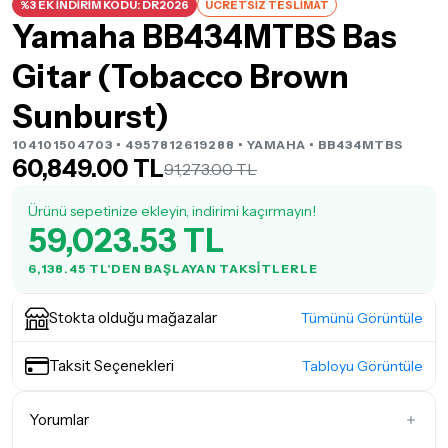
%3 EK İNDİRİM KODU: DR2026
ÜCRETSİZ TESLİMAT
Yamaha BB434MTBS Bas
Gitar (Tobacco Brown
Sunburst)
104101504703 • 4957812619288 •
YAMAHA
• BB434MTBS
60,849.00 TL
91,273.00 TL
Ürünü sepetinize ekleyin, indirimi kaçırmayın!
59,023.53 TL
6,138.45 TL'DEN BAŞLAYAN TAKSITLERLE
Stokta olduğu mağazalar
Tümünü Görüntüle
Taksit Seçenekleri
Tabloyu Görüntüle
Yorumlar