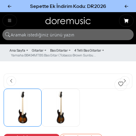
←
Sepette Ek İndirim Kodu: DR2026
←
Tümünü Gör
Tümünü gör
Ana Sayfa
Gitarlar
Bas Gitarlar
4 Telli Bas Gitarlar
Yamaha BB434MTBS Bas Gitar (Tobacco Brown Sunbu...