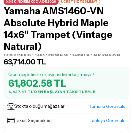
%3 EK İNDİRİM KODU: DR2026
ÜCRETSİZ TESLİMAT
Yamaha AMS1460-VN
Absolute Hybrid Maple
14x6" Trampet (Vintage
Natural)
109021509921 • 4957812551359 •
YAMAHA
• JAMS1460VN
63,714.00 TL
Ürünü sepetinize ekleyin, indirimi kaçırmayın!
61,802.58 TL
6,427.47 TL'DEN BAŞLAYAN TAKSITLERLE
Stokta olduğu mağazalar
Tümünü Görüntüle
Taksit Seçenekleri
Tabloyu Görüntüle