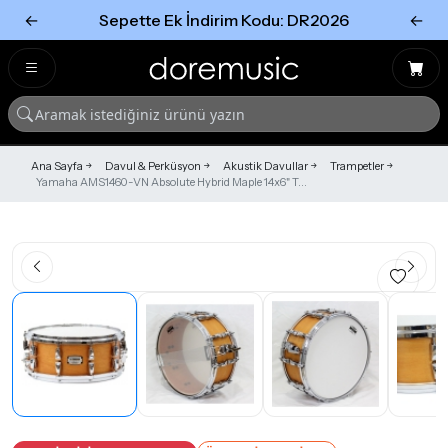
←
Sepette Ek İndirim Kodu: DR2026
←
Tümünü Gör
Tümünü gör
Ana Sayfa
Davul & Perküsyon
Akustik Davullar
Trampetler
Yamaha AMS1460-VN Absolute Hybrid Maple 14x6" T...