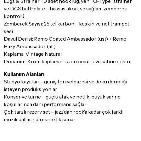
Lugs & Strainer: 10 adet hook lug; yeni “Q‑Type” strainer
ve DC3 butt‑plate – hassas akort ve sağlam zemberek
kontrolü
Zemberek Sayısı: 25 tel karbon – keskin ve net trampet
sesi
Davul Derisi: Remo Coated Ambassador (üst) + Remo
Hazy Ambassador (alt)
Kaplama: Vintage Natural
Donanım: Krom kaplama – uzun ömürlü ve sahne dostu
Kullanım Alanları
Stüdyo kayıtları – geniş ton yelpazesi ve doku derinliği
isteyen prodüksiyonlar
Konser ve turne – güçlü atak ve netlik, büyük sahne
koşullarında dahi performans sağlar
Çok tarzlı rezerv set – jazz’dan rock’a kadar çok farklı
müzik dallarında esneklik sunar