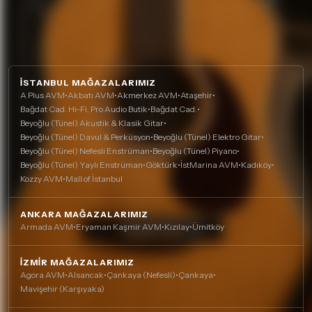
İSTANBUL MAĞAZALARIMIZ
A Plus AVM
•
Akbatı AVM
•
Akmerkez AVM
•
Ataşehir
•
Bağdat Cad. Hi-Fi, Pro Audio Butik
•
Bağdat Cad.
•
Beyoğlu (Tünel) Akustik & Klasik Gitar
•
Beyoğlu (Tünel) Davul & Perküsyon
•
Beyoğlu (Tünel) Elektro Gitar
•
Beyoğlu (Tünel) Nefesli Enstrüman
•
Beyoğlu (Tünel) Piyano
•
Beyoğlu (Tünel) Yaylı Enstrüman
•
Göktürk
•
İstMarina AVM
•
Kadıköy
•
Kozzy AVM
•
Mall of İstanbul
ANKARA MAĞAZALARIMIZ
Armada AVM
•
Eryaman Kaşmir AVM
•
Kızılay
•
Ümitköy
İZMIR MAĞAZALARIMIZ
Agora AVM
•
Alsancak
•
Çankaya (Nefesli)
•
Çankaya
•
Mavişehir (Karşıyaka)