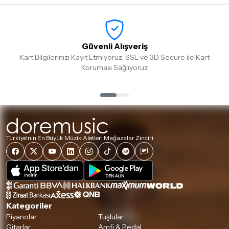
Güvenli Alışveriş
Kart Bilgilerinizi Kayıt Etmiyoruz, SSL ve 3D Secure ile Kart
Koruması Sağlıyoruz
Türkiye'nin En Büyük Müzik Aletleri Mağazalar Zinciri
Kategoriler
Piyanolar
Tuşlular
Gitarlar
Amfi & Pedal