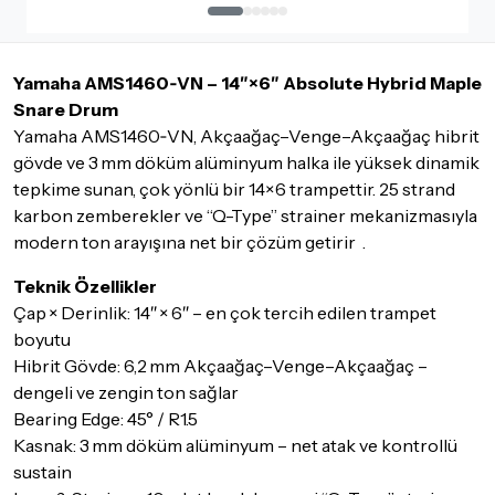
İade ve değişimi talep edilecek ürünün ticari vasfını yitirmemiş
olması, ambalajının korunmuş, aksesuar ve tüm ürün içeriğinin
Yamaha AMS1460‑VN – 14″×6″ Absolute Hybrid Maple
eksiksiz olması gerekmektedir. Satın almış olduğunuz ürünü
göndermeden önce mutlaka
Destek
ekibimiz ile iletişime
Snare Drum
geçerek bilgi veriniz.
Yamaha AMS1460‑VN, Akçaağaç–Venge–Akçaağaç hibrit
gövde ve 3 mm döküm alüminyum halka ile yüksek dinamik
İade ve değişim koşulları, ürün kategorilerine göre farklılık
tepkime sunan, çok yönlü bir 14×6 trampettir. 25 strand
gösterebilir. Lütfen satın almadan önce ilgili ürünün
iade/değişim şartlarını kontrol ettiğinizden emin olun.
karbon zemberekler ve “Q-Type” strainer mekanizmasıyla
modern ton arayışına net bir çözüm getirir .
Detaylar için
tıklayınız
Teknik Özellikler
Çap × Derinlik: 14″ × 6″ – en çok tercih edilen trampet
boyutu
Hibrit Gövde: 6,2 mm Akçaağaç–Venge–Akçaağaç –
dengeli ve zengin ton sağlar
Bearing Edge: 45° / R1.5
Kasnak: 3 mm döküm alüminyum – net atak ve kontrollü
sustain