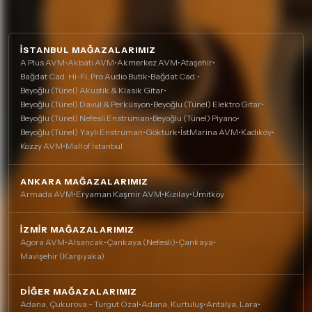
İSTANBUL MAĞAZALARIMIZ
A Plus AVM
•
Akbatı AVM
•
Akmerkez AVM
•
Ataşehir
•
Bağdat Cad. Hi-Fi, Pro Audio Butik
•
Bağdat Cad.
•
Beyoğlu (Tünel) Akustik & Klasik Gitar
•
Beyoğlu (Tünel) Davul & Perküsyon
•
Beyoğlu (Tünel) Elektro Gitar
•
Beyoğlu (Tünel) Nefesli Enstrüman
•
Beyoğlu (Tünel) Piyano
•
Beyoğlu (Tünel) Yaylı Enstrüman
•
Göktürk
•
İstMarina AVM
•
Kadıköy
•
Kozzy AVM
•
Mall of İstanbul
ANKARA MAĞAZALARIMIZ
Armada AVM
•
Eryaman Kaşmir AVM
•
Kızılay
•
Ümitköy
İZMIR MAĞAZALARIMIZ
Agora AVM
•
Alsancak
•
Çankaya (Nefesli)
•
Çankaya
•
Mavişehir (Karşıyaka)
DIĞER MAĞAZALARIMIZ
Adana, Çukurova - Turgut Özal
•
Adana, Kurtuluş
•
Antalya, Lara
•