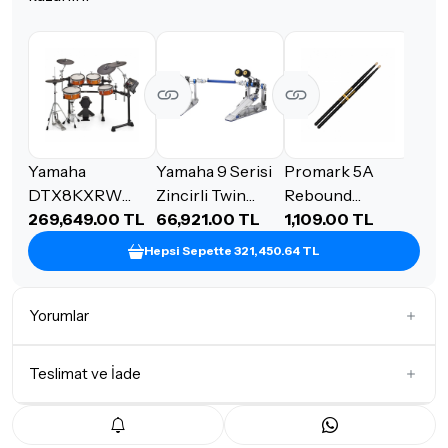
Yamaha
Yamaha 9 Serisi
Promark 5A
DTX8KXRW
Zincirli Twin
Rebound
Elektro Davul
269,649.00 TL
Pedal
66,921.00 TL
ActiveGrip
1,109.00 TL
Seti
Acorn Baget
Hepsi Sepette 321,450.64 TL
(siyah)
Yorumlar
Teslimat ve İade
İlk Yorumu Siz Yazın
Teslimat Koşulları
Tüm siparişleriniz
1-3 iş günü
içerisinde kargoya teslim edilir.