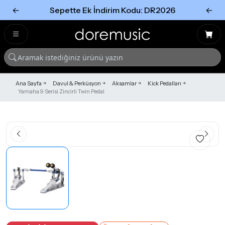
←
Sepette Ek İndirim Kodu: DR2026
←
Tümünü Gör
Tümünü gör
Ana Sayfa
Davul & Perküsyon
Aksamlar
Kick Pedalları
Yamaha 9 Serisi Zincirli Twin Pedal