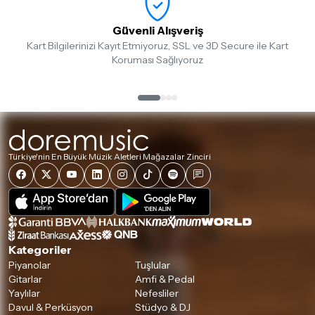
Güvenli Alışveriş
Kart Bilgilerinizi Kayıt Etmiyoruz, SSL ve 3D Secure ile Kart
Koruması Sağlıyoruz
Türkiye'nin En Büyük Müzik Aletleri Mağazalar Zinciri
Kategoriler
Piyanolar
Tuşlular
Gitarlar
Amfi & Pedal
Yaylılar
Nefesliler
Davul & Perküsyon
Stüdyo & DJ