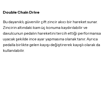
İade ve değişim koşulları, ürün kategorilerine göre farklılık
gösterebilir. Lütfen satın almadan önce ilgili ürünün
iade/değişim şartlarını kontrol ettiğinizden emin olun.
Double Chain Drive
Detaylar için
tıklayınız
Bu dayanıklı, güvenilir çift zincir akıcı bir hareket sunar.
Zincirin altındaki kam üç konuma kaydırılabilir ve
davulcunun pedalın hareketini tercih ettiği performansa
uyacak şekilde ince ayar yapmasına olanak tanır. Ayrıca
pedalla birlikte gelen kayışı değiştirerek kayışlı olarak da
kullanılabilir.