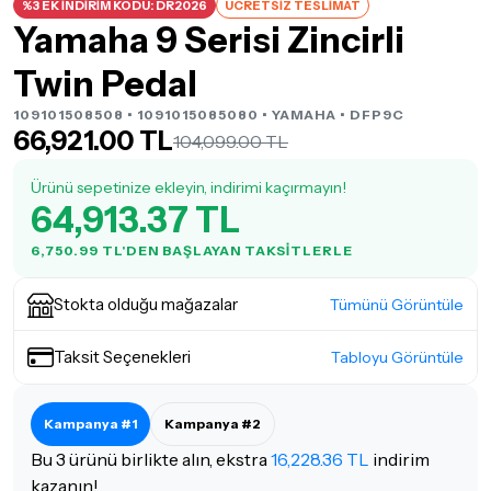
%3 EK İNDİRİM KODU: DR2026
ÜCRETSİZ TESLİMAT
Yamaha 9 Serisi Zincirli
Twin Pedal
109101508508 • 1091015085080 •
YAMAHA
• DFP9C
66,921.00 TL
104,099.00 TL
Ürünü sepetinize ekleyin, indirimi kaçırmayın!
64,913.37 TL
6,750.99 TL'DEN BAŞLAYAN TAKSITLERLE
Stokta olduğu mağazalar
Tümünü Görüntüle
Taksit Seçenekleri
Tabloyu Görüntüle
Kampanya #1
Kampanya #2
Bu 3 ürünü birlikte alın, ekstra
16,228.36 TL
indirim
kazanın!