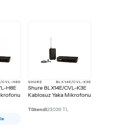
E/CVL-H8E
SHURE
BLX14E/CVL-K3E
VL-H8E
Shure BLX14E/CVL-K3E
ikrofonu
Kablosuz Yaka Mikrofonu
Tükendi
23,036 TL
le