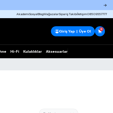
→
Akademi
Sosyal
Blog
Mağazalar
Sipariş Takibi
İletişim
08509557777
0
Giriş Yap | Üye Ol
hne
Hi-Fi
Kulaklıklar
Aksesuarlar
Rhym Outlet