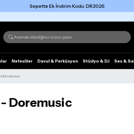
Sepette Ek İndirim Kodu: DR2026
Tümünü gör
ılar
Nefesliler
Davul & Perküsyon
Stüdyo & DJ
Ses & Sa
Mikrofonları
ı - Doremusic