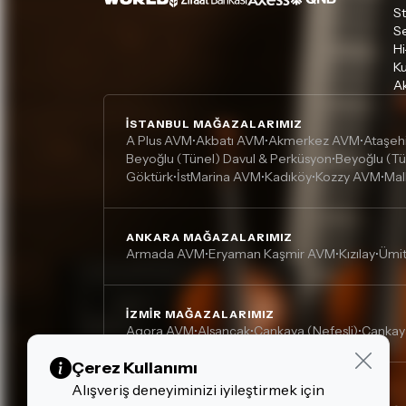
S
S
Hi
Ku
Ak
İSTANBUL MAĞAZALARIMIZ
A Plus AVM
Akbatı AVM
Akmerkez AVM
Ataşeh
•
•
•
Beyoğlu (Tünel) Davul & Perküsyon
Beyoğlu (Tü
•
Göktürk
İstMarina AVM
Kadıköy
Kozzy AVM
Mal
•
•
•
•
ANKARA MAĞAZALARIMIZ
Armada AVM
Eryaman Kaşmir AVM
Kızılay
Ümi
•
•
•
İZMIR MAĞAZALARIMIZ
Agora AVM
Alsancak
Çankaya (Nefesli)
Çankay
•
•
•
Çerez Kullanımı
Alışveriş deneyiminizi iyileştirmek için
DIĞER MAĞAZALARIMIZ