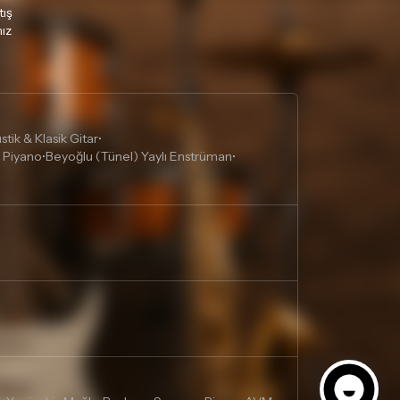
tış
ız
tik & Klasik Gitar
•
 Piyano
Beyoğlu (Tünel) Yaylı Enstrüman
•
•