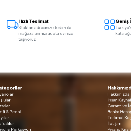
Hızlı Teslimat
Geniş 
Stoktan adresinize teslim ile
Türkiye'
mağazalarımızı adeta evinize
kataloğu
taşıyoruz.
ategoriler
Hakkımızd
yanolar
Hakkımızda
şlular
İnsan Kaynak
tarlar
Garanti ve İ
mfi & Pedal
Banka Hesap
ylılar
Teslimat Koş
fesliler
İletişim
avul & Perküsyon
Piyano Kira