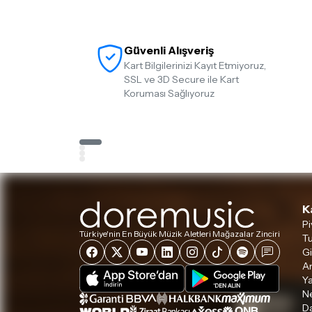
Güvenli Alışveriş
Kart Bilgilerinizi Kayıt Etmiyoruz,
SSL ve 3D Secure ile Kart
Koruması Sağlıyoruz
K
Pi
Türkiye'nin En Büyük Müzik Aletleri Mağazalar Zinciri
Tu
Gi
A
Ya
Ne
D