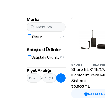
Marka
Shure
(2)
Satıştaki Ürünler
Satıştaki Ürünler
(1)
SHURE
BLX14
Shure BLX14E/C
Fiyat Aralığı
Kablosuz Yaka M
-
Sistemi
33,963 TL
Sepete Ek