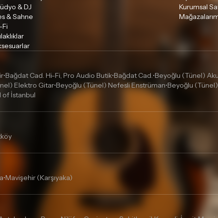
tüdyo & DJ
Kurumsal Sa
es & Sahne
Mağazalarım
-Fi
laklıklar
sesuarlar
ir
Bağdat Cad. Hi-Fi, Pro Audio Butik
Bağdat Cad.
Beyoğlu (Tünel) Akus
•
•
•
nel) Elektro Gitar
Beyoğlu (Tünel) Nefesli Enstrüman
Beyoğlu (Tünel)
•
•
l of İstanbul
tköy
a
Mavişehir (Karşıyaka)
•