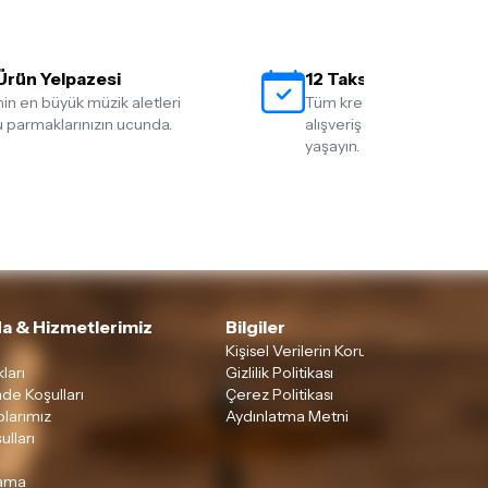
Ürün Yelpazesi
12 Taksit İmkanı
nin en büyük müzik aletleri
Tüm kredi kartlarına 12 tak
 parmaklarınızın ucunda.
alışveriş yapmanın rahatlığ
yaşayın.
a & Hizmetlerimiz
Bilgiler
Kişisel Verilerin Korunması
ları
Gizlilik Politikası
ade Koşulları
Çerez Politikası
larımız
Aydınlatma Metni
ulları
lama