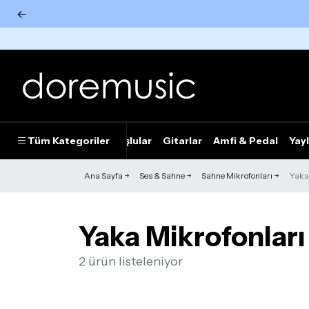
←
Tümünü Gör
Tüm Kategoriler
Piyanolar
Tuşlular
Gitarlar
Amfi & Pedal
Yayl
Ana Sayfa
Ses & Sahne
Sahne Mikrofonları
Yaka 
Yaka Mikrofonlar
2 ürün listeleniyor