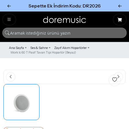
←
Sepette Ek İndirim Kodu: DR2026
←
Tümünü Gör
Tümünü gör
Ana Sayfa
Ses & Sahne
Zayıf Akım Hoparlörler
Work Ic 60 T Pasif Tavan Tipi Hoparlör (Beyaz)