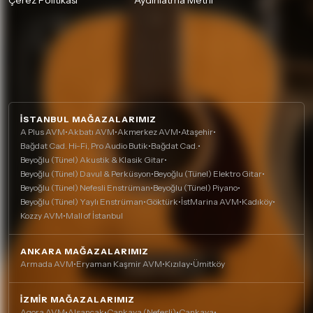
Çerez Politikası
Aydınlatma Metni
İSTANBUL MAĞAZALARIMIZ
A Plus AVM
•
Akbatı AVM
•
Akmerkez AVM
•
Ataşehir
•
Bağdat Cad. Hi-Fi, Pro Audio Butik
•
Bağdat Cad.
•
Beyoğlu (Tünel) Akustik & Klasik Gitar
•
Beyoğlu (Tünel) Davul & Perküsyon
•
Beyoğlu (Tünel) Elektro Gitar
•
Beyoğlu (Tünel) Nefesli Enstrüman
•
Beyoğlu (Tünel) Piyano
•
Beyoğlu (Tünel) Yaylı Enstrüman
•
Göktürk
•
İstMarina AVM
•
Kadıköy
•
Kozzy AVM
•
Mall of İstanbul
ANKARA MAĞAZALARIMIZ
Armada AVM
•
Eryaman Kaşmir AVM
•
Kızılay
•
Ümitköy
İZMIR MAĞAZALARIMIZ
Agora AVM
•
Alsancak
•
Çankaya (Nefesli)
•
Çankaya
•