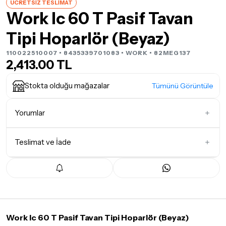
ÜCRETSİZ TESLİMAT
Work Ic 60 T Pasif Tavan
Tipi Hoparlör (Beyaz)
110022510007 • 8435339701083 •
WORK
• 82MEG137
2,413.00 TL
Stokta olduğu mağazalar
Tümünü Görüntüle
Yorumlar
Teslimat ve İade
İlk Yorumu Siz Yazın
Teslimat Koşulları
Tüm siparişleriniz
1-3 iş günü
içerisinde kargoya teslim edilir.
Yoğunluk nedeniyle yaşanabilecek gecikmelerde, kargo süreci
maksimum
5 iş günü
gibi bir süreyi aşmayacaktır. Bayram ve
tatil günlerinde teslimat yapılamamaktadır.
Work Ic 60 T Pasif Tavan Tipi Hoparlör (Beyaz)