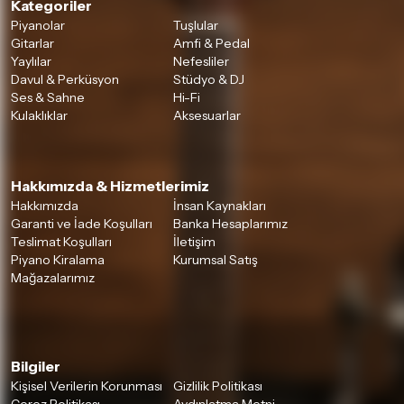
Kategoriler
Piyanolar
Tuşlular
Gitarlar
Amfi & Pedal
Yaylılar
Nefesliler
Davul & Perküsyon
Stüdyo & DJ
Ses & Sahne
Hi-Fi
Kulaklıklar
Aksesuarlar
Hakkımızda & Hizmetlerimiz
Hakkımızda
İnsan Kaynakları
Garanti ve İade Koşulları
Banka Hesaplarımız
Teslimat Koşulları
İletişim
Piyano Kiralama
Kurumsal Satış
Mağazalarımız
Bilgiler
Kişisel Verilerin Korunması
Gizlilik Politikası