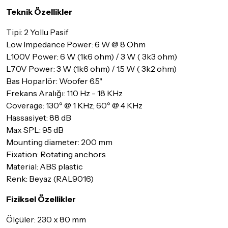
Seçtiğiniz ürünlerin tamamı
doremusic Sevkiyat Ekibi
ya da
Teknik Özellikler
Aras Kargo
garantisi ile adresinize teslim edilecektir.
Tipi: 2 Yollu Pasif
Detaylar için
tıklayınız
Low Impedance Power: 6 W @ 8 Ohm
L100V Power: 6 W (1k6 ohm) / 3 W ( 3k3 ohm)
İade Koşulları
L70V Power: 3 W (1k6 ohm) / 1.5 W ( 3k2 ohm)
Sitemiz üzerinden satın almış olduğunuz ürünleri, teslimat
tarihinden itibaren
14 Gün
içerisinde iade edebilir ya da
Bas Hoparlör: Woofer 6.5"
değiştirebilirsiniz.
Frekans Aralığı: 110 Hz - 18 KHz
Coverage: 130º @ 1 KHz; 60º @ 4 KHz
İadesi ve değişimi mümkün olmayan ürünler için
tıklayınız
.
Hassasiyet: 88 dB
İade ve değişimi talep edilecek ürünün ticari vasfını yitirmemiş
Max SPL: 95 dB
olması, ambalajının korunmuş, aksesuar ve tüm ürün içeriğinin
Mounting diameter: 200 mm
eksiksiz olması gerekmektedir. Satın almış olduğunuz ürünü
Fixation: Rotating anchors
göndermeden önce mutlaka
Destek
ekibimiz ile iletişime
Material: ABS plastic
geçerek bilgi veriniz.
Renk: Beyaz (RAL9016)
İade ve değişim koşulları, ürün kategorilerine göre farklılık
gösterebilir. Lütfen satın almadan önce ilgili ürünün
Fiziksel Özellikler
iade/değişim şartlarını kontrol ettiğinizden emin olun.
Ölçüler: 230 x 80 mm
Detaylar için
tıklayınız