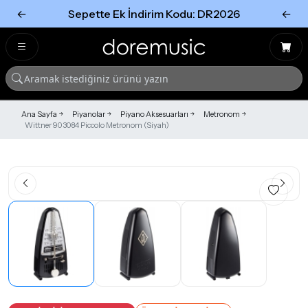
←
Sepette Ek İndirim Kodu: DR2026
←
Tümünü Gör
Tümünü gör
Ana Sayfa
Piyanolar
Piyano Aksesuarları
Metronom
Wittner 903084 Piccolo Metronom (Siyah)