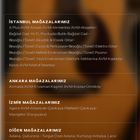
İSTANBUL MAĞAZALARIMIZ
A Plus AVM
•
Akbatı AVM
•
Akmerkez AVM
•
Ataşehir
•
Bağdat Cad. Hi-Fi, Pro Audio Butik
•
Bağdat Cad.
•
Beyoğlu (Tünel) Akustik & Klasik Gitar
•
Beyoğlu (Tünel) Davul & Perküsyon
•
Beyoğlu (Tünel) Elektro Gitar
•
Beyoğlu (Tünel) Nefesli Enstrüman
•
Beyoğlu (Tünel) Piyano
•
Beyoğlu (Tünel) Yaylı Enstrüman
•
Göktürk
•
İstMarina AVM
•
Kadıköy
•
Kozzy AVM
•
Mall of İstanbul
ANKARA MAĞAZALARIMIZ
Armada AVM
•
Eryaman Kaşmir AVM
•
Kızılay
•
Ümitköy
İZMIR MAĞAZALARIMIZ
Agora AVM
•
Alsancak
•
Çankaya (Nefesli)
•
Çankaya
•
Mavişehir (Karşıyaka)
DIĞER MAĞAZALARIMIZ
Adana, Çukurova - Turgut Özal
•
Adana, Kurtuluş
•
Antalya, Lara
•