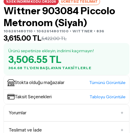
%3 EK İNDİRİM KODU: DR2026
ÜCRETSİZ TESLİMAT
Wittner 903084 Piccolo
Metronom (Siyah)
106261480110 • 1062614801100 •
WITTNER
• 836
3,615.00 TL
5,422.00 TL
Ürünü sepetinize ekleyin, indirimi kaçırmayın!
3,506.55 TL
364.68 TL'DEN BAŞLAYAN TAKSITLERLE
Stokta olduğu mağazalar
Tümünü Görüntüle
Taksit Seçenekleri
Tabloyu Görüntüle
Yorumlar
Teslimat ve İade
İlk Yorumu Siz Yazın