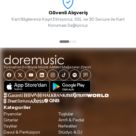
göndermeden önce mutlaka
Destek
ekibimiz ile iletişime
geçerek bilgi veriniz.
Güvenli Alışveriş
Kart Bilgilerinizi Kayıt Etmiyoruz, SSL ve 3D Secure ile Kart
İade ve değişim koşulları, ürün kategorilerine göre farklılık
Koruması Sağlıyoruz
gösterebilir. Lütfen satın almadan önce ilgili ürünün
iade/değişim şartlarını kontrol ettiğinizden emin olun.
Detaylar için
tıklayınız
Türkiye'nin En Büyük Müzik Aletleri Mağazalar Zinciri
Kategoriler
Piyanolar
Tuşlular
Gitarlar
Amfi & Pedal
Yaylılar
Nefesliler
Davul & Perküsyon
Stüdyo & DJ