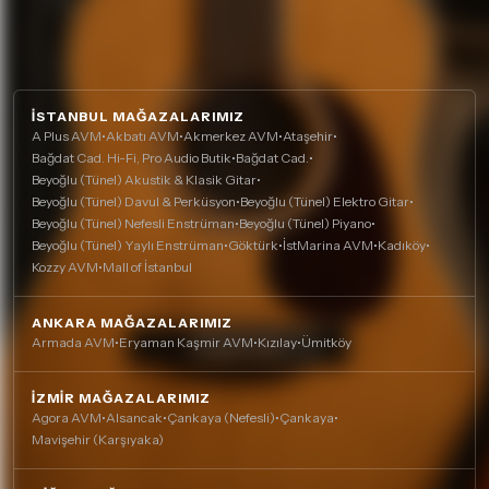
İSTANBUL MAĞAZALARIMIZ
A Plus AVM
•
Akbatı AVM
•
Akmerkez AVM
•
Ataşehir
•
Bağdat Cad. Hi-Fi, Pro Audio Butik
•
Bağdat Cad.
•
Beyoğlu (Tünel) Akustik & Klasik Gitar
•
Beyoğlu (Tünel) Davul & Perküsyon
•
Beyoğlu (Tünel) Elektro Gitar
•
Beyoğlu (Tünel) Nefesli Enstrüman
•
Beyoğlu (Tünel) Piyano
•
Beyoğlu (Tünel) Yaylı Enstrüman
•
Göktürk
•
İstMarina AVM
•
Kadıköy
•
Kozzy AVM
•
Mall of İstanbul
ANKARA MAĞAZALARIMIZ
Armada AVM
•
Eryaman Kaşmir AVM
•
Kızılay
•
Ümitköy
İZMIR MAĞAZALARIMIZ
Agora AVM
•
Alsancak
•
Çankaya (Nefesli)
•
Çankaya
•
Mavişehir (Karşıyaka)