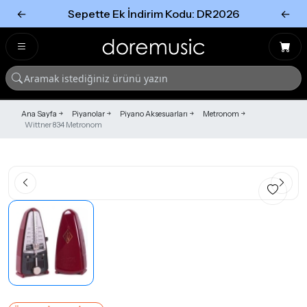
←
Sepette Ek İndirim Kodu: DR2026
←
Tümünü Gör
Tümünü gör
Ana Sayfa
Piyanolar
Piyano Aksesuarları
Metronom
Wittner 834 Metronom