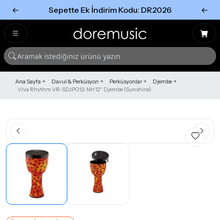
←
Sepette Ek İndirim Kodu: DR2026
←
Tümünü Gör
Tümünü gör
Ana Sayfa
Davul & Perküsyon
Perküsyonlar
Djembe
Viva Rhythm VR-SDJPO12-NH 12'' Djembe (Sunshine)