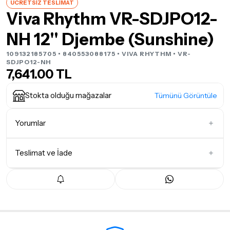
ÜCRETSİZ TESLİMAT
Viva Rhythm VR-SDJPO12-
NH 12'' Djembe (Sunshine)
109132185705 • 840553088175 •
VIVA RHYTHM
• VR-
SDJPO12-NH
7,641.00 TL
Stokta olduğu mağazalar
Tümünü Görüntüle
Yorumlar
Teslimat ve İade
İlk Yorumu Siz Yazın
Teslimat Koşulları
Tüm siparişleriniz
1-3 iş günü
içerisinde kargoya teslim edilir.
Yoğunluk nedeniyle yaşanabilecek gecikmelerde, kargo süreci
maksimum
5 iş günü
gibi bir süreyi aşmayacaktır. Bayram ve
tatil günlerinde teslimat yapılamamaktadır.