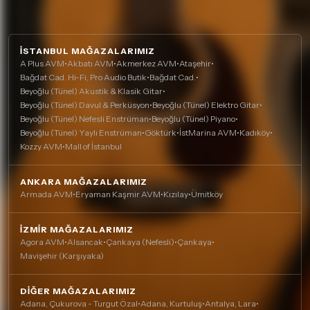
İSTANBUL MAĞAZALARIMIZ
A Plus AVM
•
Akbatı AVM
•
Akmerkez AVM
•
Ataşehir
•
Bağdat Cad. Hi-Fi, Pro Audio Butik
•
Bağdat Cad.
•
Beyoğlu (Tünel) Akustik & Klasik Gitar
•
Beyoğlu (Tünel) Davul & Perküsyon
•
Beyoğlu (Tünel) Elektro Gitar
•
Beyoğlu (Tünel) Nefesli Enstrüman
•
Beyoğlu (Tünel) Piyano
•
Beyoğlu (Tünel) Yaylı Enstrüman
•
Göktürk
•
İstMarina AVM
•
Kadıköy
•
Kozzy AVM
•
Mall of İstanbul
ANKARA MAĞAZALARIMIZ
Armada AVM
•
Eryaman Kaşmir AVM
•
Kızılay
•
Ümitköy
İZMIR MAĞAZALARIMIZ
Agora AVM
•
Alsancak
•
Çankaya (Nefesli)
•
Çankaya
•
Mavişehir (Karşıyaka)
DIĞER MAĞAZALARIMIZ
Adana, Çukurova - Turgut Özal
•
Adana, Kurtuluş
•
Antalya, Lara
•