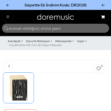
←
Sepette Ek İndirim Kodu: DR2026
←
Tümünü Gör
Tümünü gör
Ana Sayfa
Davul & Perküsyon
Perküsyonlar
Cajon
Viva Rhythm VR-CAJ-SO Cajon (Natural)