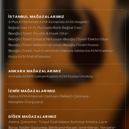
İSTANBUL MAĞAZALARIMIZ
A Plus AVM
•
Akbatı AVM
•
Akmerkez AVM
•
Ataşehir
•
Bağdat Cad. Hi-Fi, Pro Audio Butik
•
Bağdat Cad.
•
Beyoğlu (Tünel) Akustik & Klasik Gitar
•
Beyoğlu (Tünel) Davul & Perküsyon
•
Beyoğlu (Tünel) Elektro Gitar
•
Beyoğlu (Tünel) Nefesli Enstrüman
•
Beyoğlu (Tünel) Piyano
•
Beyoğlu (Tünel) Yaylı Enstrüman
•
Göktürk
•
İstMarina AVM
•
Kadıköy
•
Kozzy AVM
•
Mall of İstanbul
ANKARA MAĞAZALARIMIZ
Armada AVM
•
Eryaman Kaşmir AVM
•
Kızılay
•
Ümitköy
İZMIR MAĞAZALARIMIZ
Agora AVM
•
Alsancak
•
Çankaya (Nefesli)
•
Çankaya
•
Mavişehir (Karşıyaka)
DIĞER MAĞAZALARIMIZ
Adana, Çukurova - Turgut Özal
•
Adana, Kurtuluş
•
Antalya, Lara
•
Bursa, Nilüfer
•
Gaziantep, Şehitkamil
•
Kocaeli, İzmit
•
Mersin, Yenişehir
•