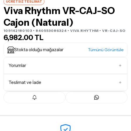
ÜCRETSİZ TESLİMAT
Viva Rhythm VR-CAJ-SO
Cajon (Natural)
109142180103 • 840553086324 •
VIVA RHYTHM
• VR-CAJ-SO
6,982.00 TL
Stokta olduğu mağazalar
Tümünü Görüntüle
Yorumlar
Teslimat ve İade
İlk Yorumu Siz Yazın
Teslimat Koşulları
Tüm siparişleriniz
1-3 iş günü
içerisinde kargoya teslim edilir.
Yoğunluk nedeniyle yaşanabilecek gecikmelerde, kargo süreci
maksimum
5 iş günü
gibi bir süreyi aşmayacaktır. Bayram ve
tatil günlerinde teslimat yapılamamaktadır.