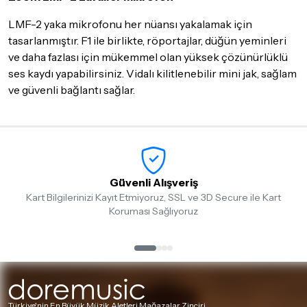
göndermeden önce mutlaka
Destek
ekibimiz ile iletişime
LMF-2 yaka mikrofonu her nüansı yakalamak için
geçerek bilgi veriniz.
tasarlanmıştır. F1 ile birlikte, röportajlar, düğün yeminleri
İade ve değişim koşulları, ürün kategorilerine göre farklılık
ve daha fazlası için mükemmel olan yüksek çözünürlüklü
gösterebilir. Lütfen satın almadan önce ilgili ürünün
ses kaydı yapabilirsiniz. Vidalı kilitlenebilir mini jak, sağlam
iade/değişim şartlarını kontrol ettiğinizden emin olun.
ve güvenli bağlantı sağlar.
Detaylar için
tıklayınız
Güvenli Alışveriş
Kart Bilgilerinizi Kayıt Etmiyoruz, SSL ve 3D Secure ile Kart
Koruması Sağlıyoruz
Türkiye'nin En Büyük Müzik Aletleri Mağazalar Zinciri