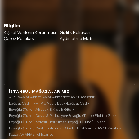
Bilgiler
Kişisel Verilerin Korunması
Gizlilik Politikası
Çerez Politikası
Aydınlatma Metni
İSTANBUL MAĞAZALARIMIZ
A Plus AVM
•
Akbatı AVM
•
Akmerkez AVM
•
Ataşehir
•
Bağdat Cad. Hi-Fi, Pro Audio Butik
•
Bağdat Cad.
•
Beyoğlu (Tünel) Akustik & Klasik Gitar
•
Beyoğlu (Tünel) Davul & Perküsyon
•
Beyoğlu (Tünel) Elektro Gitar
•
Beyoğlu (Tünel) Nefesli Enstrüman
•
Beyoğlu (Tünel) Piyano
•
Beyoğlu (Tünel) Yaylı Enstrüman
•
Göktürk
•
İstMarina AVM
•
Kadıköy
•
Kozzy AVM
•
Mall of İstanbul