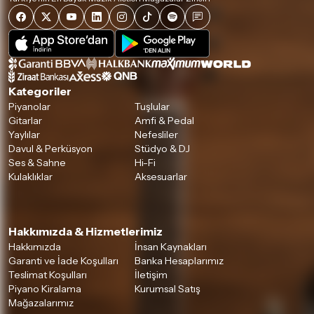
Kategoriler
Piyanolar
Tuşlular
Gitarlar
Amfi & Pedal
Yaylılar
Nefesliler
Davul & Perküsyon
Stüdyo & DJ
Ses & Sahne
Hi-Fi
Kulaklıklar
Aksesuarlar
Hakkımızda & Hizmetlerimiz
Hakkımızda
İnsan Kaynakları
Garanti ve İade Koşulları
Banka Hesaplarımız
Teslimat Koşulları
İletişim
Piyano Kiralama
Kurumsal Satış
Mağazalarımız