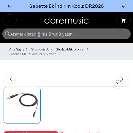
←
Sepette Ek İndirim Kodu: DR2026
←
Tümünü Gör
Tümünü gör
Ana Sayfa
Stüdyo & DJ
Stüdyo Mikrofonları
Zoom LMF-2 Lavalier Mikrofon