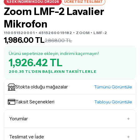
%3 EK İNDİRİM KODU: DR2026
ÜCRETSİZ TESLİMAT
Zoom LMF-2 Lavalier
Mikrofon
110051520001 • 4515260019182 •
ZOOM
• LMF-2
1,986.00 TL
2,868.00 TL
Ürünü sepetinize ekleyin, indirimi kaçırmayın!
1,926.42 TL
200.35 TL'DEN BAŞLAYAN TAKSITLERLE
Stokta olduğu mağazalar
Tümünü Görüntüle
Taksit Seçenekleri
Tabloyu Görüntüle
Yorumlar
Teslimat ve İade
İlk Yorumu Siz Yazın