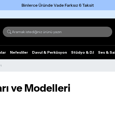
Binlerce Üründe Vade Farksız 6 Taksit
Tümünü gör
ılar
Nefesliler
Davul & Perküsyon
Stüdyo & DJ
Ses & Sa
ri
rı ve Modelleri