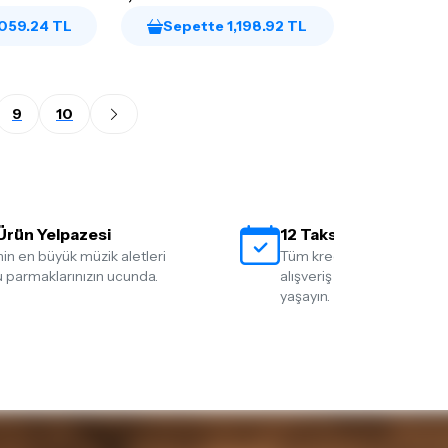
,059.24 TL
Sepette 1,198.92 TL
9
10
Ürün Yelpazesi
12 Taksit İmkanı
nin en büyük müzik aletleri
Tüm kredi kartlarına 12 tak
 parmaklarınızın ucunda.
alışveriş yapmanın rahatlığ
yaşayın.