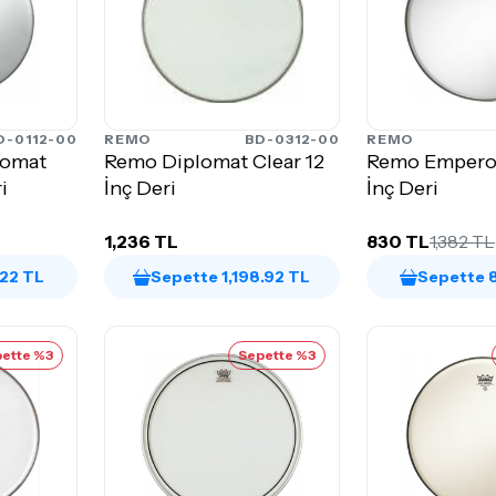
D-0112-00
REMO
BD-0312-00
REMO
lomat
Remo Diplomat Clear 12
Remo Emperor
i
İnç Deri
İnç Deri
1,236 TL
830 TL
1,382 TL
22 TL
Sepette 1,198.92 TL
Sepette 
ette %3
Sepette %3