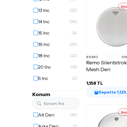
Sep
13 Inc
(22)
14 Inc
(34)
15 Inc
(4)
16 Inc
(29)
18 Inc
(22)
REMO
SN
Remo Silentstrok
20 Inc
(13)
Mesh Deri
6 Inc
(2)
1,158 TL
8 Inc
(19)
Sepette 1,123
Konum
Sep
Alt Deri
(35)
Arka Deri
(1)