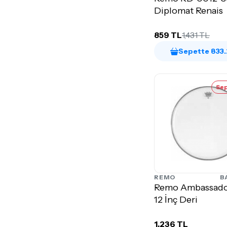
Diplomat Renais
859 TL
1,431 TL
Sepette 833.
Sep
REMO
B
Remo Ambassado
12 İnç Deri
1,236 TL