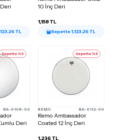
 Deri
10 İnç Deri
1,158 TL
,123.26 TL
Sepette 1,123.26 TL
Sepette %3
Sepette %3
BA-0108-00
REMO
BA-0112-00
ador
Remo Ambassador
Kumlu Deri
Coated 12 İnç Deri
1,236 TL