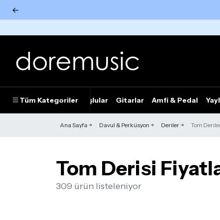
←
Tümünü Gör
Tüm Kategoriler
Piyanolar
Tuşlular
Gitarlar
Amfi & Pedal
Yayl
Ana Sayfa
Davul & Perküsyon
Deriler
Tom Derile
Tom Derisi Fiyatla
309 ürün listeleniyor