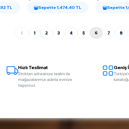
.92 TL
Sepette 1,474.40 TL
Sepette 1
1
2
3
4
5
6
7
8
Hızlı Teslimat
Geniş 
Stoktan adresinize teslim ile
Türkiye'
mağazalarımızı adeta evinize
kataloğu
taşıyoruz.