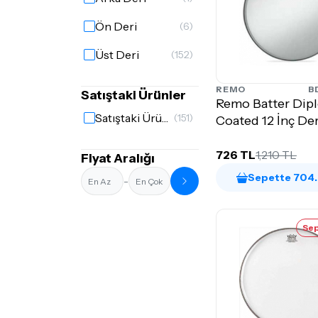
Ön Deri
(6)
Üst Deri
(152)
REMO
B
Satıştaki Ürünler
Remo Batter Dip
Satıştaki Ürünler
(151)
Coated 12 İnç Der
726 TL
1,210 TL
Fiyat Aralığı
Sepette 704.
-
Sep