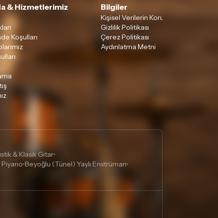
a & Hizmetlerimiz
Bilgiler
Kişisel Verilerin Korunması
ları
Gizlilik Politikası
ade Koşulları
Çerez Politikası
larımız
Aydınlatma Metni
ulları
lama
tış
ız
tik & Klasik Gitar
•
 Piyano
Beyoğlu (Tünel) Yaylı Enstrüman
•
•