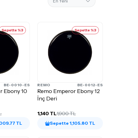
Sepette %3
Sepette %3
BE-0010-ES
REMO
BE-0012-ES
r Ebony 10
Remo Emperor Ebony 12
İnç Deri
L
1,140 TL
1,900 TL
,009.77 TL
Sepette 1,105.80 TL