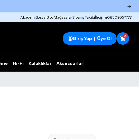
→
Akademi
Sosyal
Blog
Mağazalar
Sipariş Takibi
İletişim
08509557777
0
Giriş Yap | Üye Ol
hne
Hi-Fi
Kulaklıklar
Aksesuarlar
Rhym Outlet