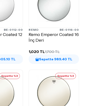
BE-0112-00
REMO
BE-0116-00
 Coated 12
Remo Emperor Coated 16
İnç Deri
1,020 TL
1,700 TL
805.10 TL
Sepette 989.40 TL
Sepette %3
Sepette %3