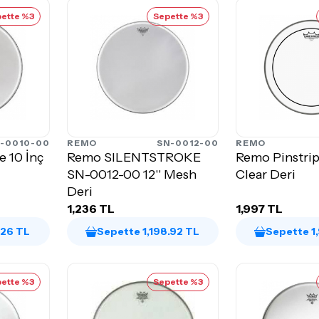
ette %3
Sepette %3
-0010-00
REMO
SN-0012-00
REMO
e 10 İnç
Remo SILENTSTROKE
Remo Pinstrip
SN-0012-00 12'' Mesh
Clear Deri
Deri
1,236 TL
1,997 TL
.26 TL
Sepette 1,198.92 TL
Sepette 1
ette %3
Sepette %3