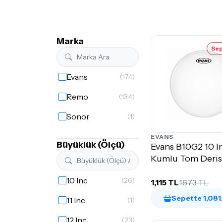
Marka
Sep
Evans
(174)
Remo
(134)
Sonor
(1)
EVANS
Büyüklük (Ölçü)
Evans B10G2 10 I
Kumlu Tom Deris
10 Inc
(26)
1,115 TL
1,673 TL
Sepette 1,081
11 Inc
(1)
12 Inc
(23)