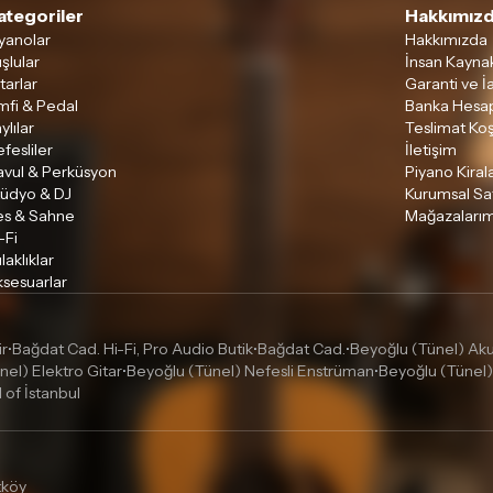
ategoriler
Hakkımızd
yanolar
Hakkımızda
şlular
İnsan Kaynak
tarlar
Garanti ve İ
mfi & Pedal
Banka Hesap
ylılar
Teslimat Koş
fesliler
İletişim
avul & Perküsyon
Piyano Kira
tüdyo & DJ
Kurumsal Sa
es & Sahne
Mağazalarım
-Fi
laklıklar
sesuarlar
ir
Bağdat Cad. Hi-Fi, Pro Audio Butik
Bağdat Cad.
Beyoğlu (Tünel) Akus
•
•
•
nel) Elektro Gitar
Beyoğlu (Tünel) Nefesli Enstrüman
Beyoğlu (Tünel)
•
•
l of İstanbul
tköy