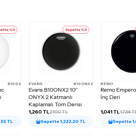
ette %3
Sepette %3
B10G2
EVANS
B10ONX2
REMO
nc
Evans B10ONX2 10"
Remo Empero
i
ONYX 2 Katmanlı
İnç Deri
Kaplamalı Tom Derisi
1,260 TL
2,100 TL
1,041 TL
1,734 T
.55 TL
Sepette 1,222.20 TL
Sepette 1