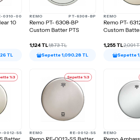
E-0310-00
REMO
PT-6308-BP
REMO
ear 10
Remo PT- 6308-BP
Remo PT- 631
Custom Batter PTS
1,124 TL
1,873 TL
1,255 TL
2,091 
.26 TL
Sepette 1,090.28 TL
Sepette 1
ette %3
Sepette %3
-0012-SS
REMO
RE-0012-SS
REMO
 Batter
Remo RE-0012-SS Batter
Remo Ambass