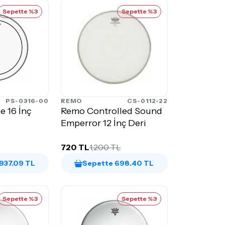
Sepette %3
Sepette %3
PS-0316-00
REMO
CS-0112-22
e 16 İnç
Remo Controlled Sound
Emperror 12 İnç Deri
720 TL
1,200 TL
,937.09 TL
Sepette 698.40 TL
Sepette %3
Sepette %3