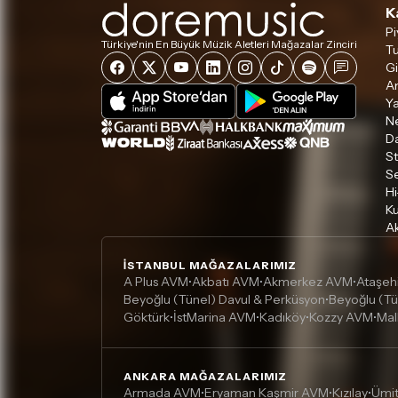
K
Pi
Türkiye'nin En Büyük Müzik Aletleri Mağazalar Zinciri
Tu
Gi
A
Ya
Ne
D
S
S
Hi
Ku
Ak
İSTANBUL MAĞAZALARIMIZ
A Plus AVM
Akbatı AVM
Akmerkez AVM
Ataşeh
•
•
•
Beyoğlu (Tünel) Davul & Perküsyon
Beyoğlu (Tü
•
Göktürk
İstMarina AVM
Kadıköy
Kozzy AVM
Mal
•
•
•
•
ANKARA MAĞAZALARIMIZ
Armada AVM
Eryaman Kaşmir AVM
Kızılay
Ümi
•
•
•