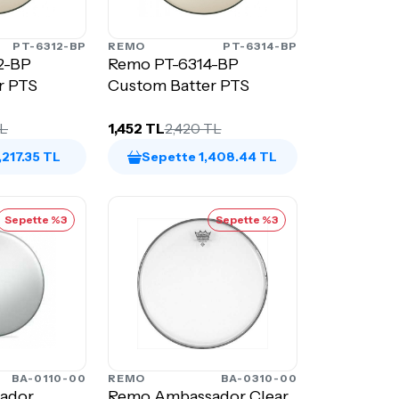
PT-6312-BP
REMO
PT-6314-BP
2-BP
Remo PT-6314-BP
Custom Batter PTS
Custom Batter PTS
TL
1,452 TL
2,420 TL
,217.35 TL
Sepette 1,408.44 TL
Sepette %3
Sepette %3
BA-0110-00
REMO
BA-0310-00
ador
Remo Ambassador Clear