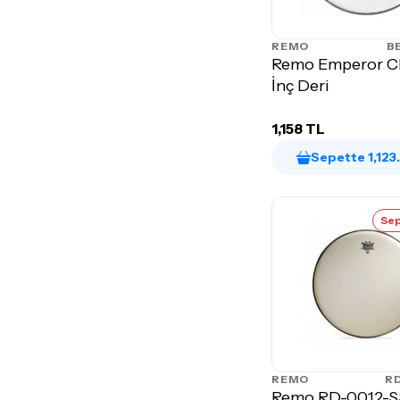
REMO
B
Remo Emperor Cl
İnç Deri
1,158 TL
Sepette 1,123
Sep
REMO
RD
Remo RD-0012-SS